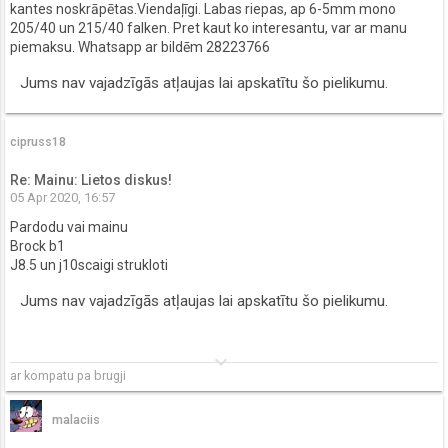
kantes noskrāpētas.Viendaļīgi. Labas riepas, ap 6-5mm mono
205/40 un 215/40 falken. Pret kaut ko interesantu, var ar manu
piemaksu. Whatsapp ar bildēm 28223766
Jums nav vajadzīgās atļaujas lai apskatītu šo pielikumu.
cipruss18
Re: Mainu: Lietos diskus!
05 Apr 2020, 16:57
Pardodu vai mainu
Brock b1
J8.5 un j10scaigi strukloti
Jums nav vajadzīgās atļaujas lai apskatītu šo pielikumu.
keyboard_arrow_down
ar kompatu pa brugji
malaciis