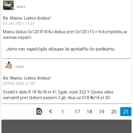
iivars
Re: Mainu: Lietos diskus!
23 Jan 2021, 12:23
Mainu šādus 5x120 R18 8J diskus pret 5x120 r15-r16 komplektu ar
ziemas riepām
Jums nav vajadzīgās atļaujas lai apskatītu šo pielikumu.
mats
Re: Mainu: Lietos diskus!
20 Feb 2026, 21:03
Sveiki! ir diski R 18
9
x18 et 41 2gab. style 322 Y-Spoke vēlos
samainīt pret tādiem pašiem 2.gb. tikai uz R18
8
x18 et 30.
find_in_page
chevron_left
…
1
17
18
19
20
21