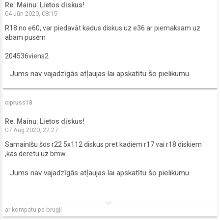
Re: Mainu: Lietos diskus!
04 Jūn 2020, 08:15
R18 no e60, var piedavāt kadus diskus uz e36 ar piemaksam uz
abam pusēm
204536viens2
Jums nav vajadzīgās atļaujas lai apskatītu šo pielikumu.
cipruss18
Re: Mainu: Lietos diskus!
07 Aug 2020, 22:27
Samainīšu šos r22 5x112 diskus pret kadiem r17 vai r18 diskiem
,kas deretu uz bmw
Jums nav vajadzīgās atļaujas lai apskatītu šo pielikumu.
keyboard_arrow_down
ar kompatu pa brugji