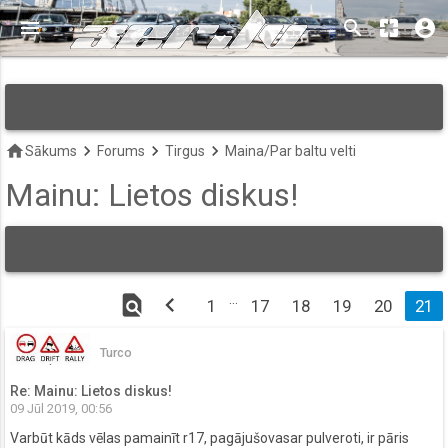
menu
search
pages
account_circle
keyboard_arrow_down
home
keyboard_arrow_right
keyboard_arrow_right
keyboard_arrow_right
Sākums
Forums
Tirgus
Maina/Par baltu velti
Mainu: Lietos diskus!
find_in_page
chevron_left
…
1
17
18
19
20
21
Turco
Re: Mainu: Lietos diskus!
09 Jūl 2019, 00:56
Varbūt kāds vēlas pamainīt r17, pagājušovasar pulveroti, ir pāris