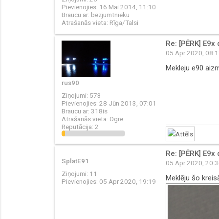
Pievienojies:
16 Mai 2014, 11:10
Braucu ar:
bezjumtnieku
Atrašanās vieta:
Rīga/Talsi
Re: [PĒRK] E9x 
05 Apr 2020, 08:
Mekleju e90 aiz
rus90
Ziņojumi:
573
Pievienojies:
28 Jūn 2013, 07:01
Braucu ar:
318is
Atrašanās vieta:
Ogre
Reputācija:
2
Re: [PĒRK] E9x 
SplatE91
05 Apr 2020, 20:
Ziņojumi:
11
Meklēju šo krei
Pievienojies:
05 Apr 2020, 19:19