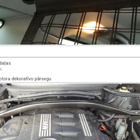
daļas
46
otora dekoratīvo pārsegu