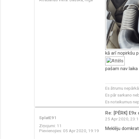
kā arī nopirkšu 
pašam nav laika 
Es ātrumu nepārkāp
Es pār sarkano neb
Es noteikumus nepā
Re: [PĒRK] E9x 
SplatE91
25 Apr 2020, 23:
Ziņojumi:
11
Meklēju domkratu
Pievienojies:
05 Apr 2020, 19:19