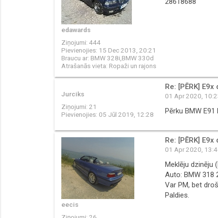
28618688
edawards
Ziņojumi:
444
Pievienojies:
15 Dec 2013, 20:21
Braucu ar:
BMW 328i,BMW 330d
Atrašanās vieta:
Ropaži un rajons
Re: [PĒRK] E9x 
Jurciks
01 Apr 2020, 10:
Ziņojumi:
21
Pērku BMW E91 
Pievienojies:
05 Jūl 2019, 12:28
Re: [PĒRK] E9x 
01 Apr 2020, 13:
Meklēju dzinēju 
Auto: BMW 318 
Var PM, bet droš
Paldies.
eecis
Ziņojumi:
26