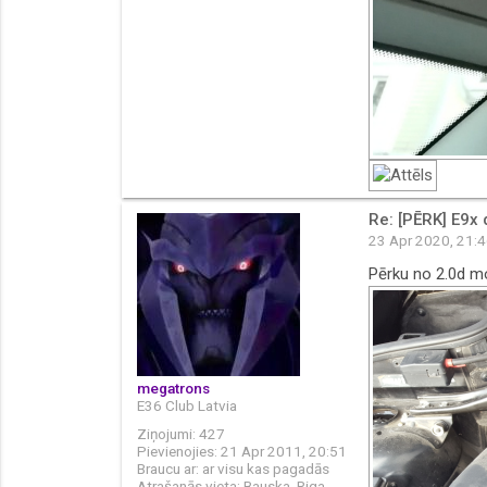
Re: [PĒRK] E9x 
23 Apr 2020, 21:
Pērku no 2.0d m
megatrons
E36 Club Latvia
Ziņojumi:
427
Pievienojies:
21 Apr 2011, 20:51
Braucu ar:
ar visu kas pagadās
Atrašanās vieta:
Bauska, Riga