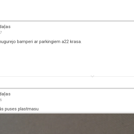
daļas
17
mugurejo bamperi ar parkingiem a22 krasa.
keyboard_arrow_down
daļas
36
sās puses plastmasu