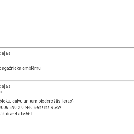
daļas
23
bagažnieka emblēmu
daļas
40
(bloku, galvu un tam piederošās lietas)
2006 E90 2.0 N46 Benzīns 95kw
āk divi647divi661