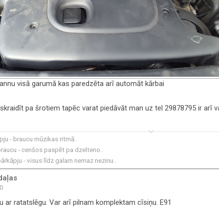
pannu visā garumā kas paredzēta arī automāt kārbai
skraidīt pa šrotiem tapēc varat piedāvāt man uz tel 29878795 ir arī 
keyboard_arrow_down
ju - braucu mūzikas ritmā..
raucu - cenšos paspēt pa dzelteno..
rkāpju - visus līdz galam nemaz nezinu..
daļas
10
 ar ratatslēgu. Var arī pilnam komplektam cīsiņu. E91