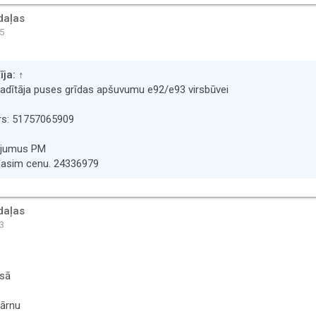
daļas
45
īja:
↑
vadītāja puses grīdas apšuvumu e92/e93 virsbūvei
rs: 51757065909
ājumus PM
nasim cenu. 24336979
daļas
03
āsā
ārnu