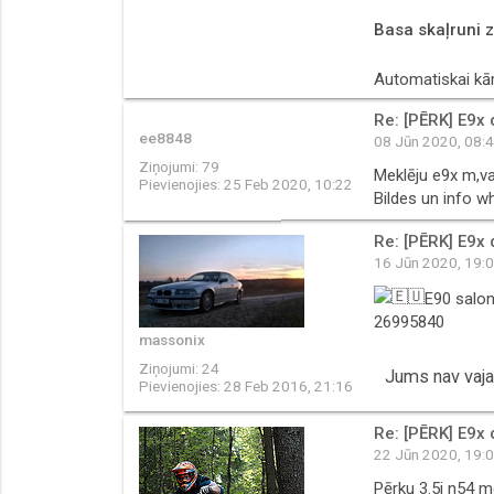
Basa skaļruni 
Automatiskai kā
Re: [PĒRK] E9x 
ee8848
08 Jūn 2020, 08:
Ziņojumi:
79
Meklēju e9x m,va
Pievienojies:
25 Feb 2020, 10:22
Bildes un info 
Re: [PĒRK] E9x 
16 Jūn 2020, 19:
E90 salon
26995840
massonix
Ziņojumi:
24
Jums nav vajad
Pievienojies:
28 Feb 2016, 21:16
Re: [PĒRK] E9x 
22 Jūn 2020, 19:
Pērku 3.5i n54 