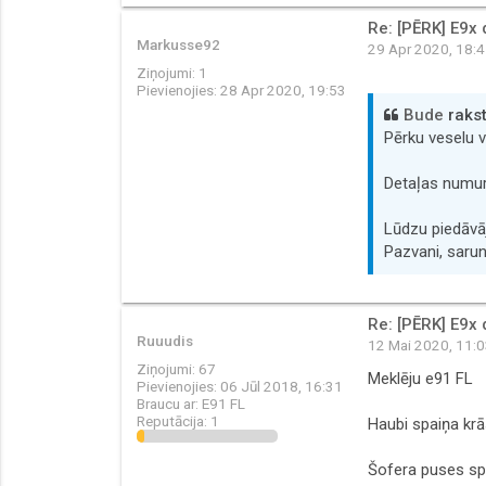
Re: [PĒRK] E9x 
Markusse92
29 Apr 2020, 18:
Ziņojumi:
1
Pievienojies:
28 Apr 2020, 19:53
Bude
rakst
Pērku veselu 
Detaļas numu
Lūdzu piedāv
Pazvani, saru
Re: [PĒRK] E9x 
Ruuudis
12 Mai 2020, 11:
Ziņojumi:
67
Meklēju e91 FL
Pievienojies:
06 Jūl 2018, 16:31
Braucu ar:
E91 FL
Reputācija:
1
Haubi spaiņa kr
Šofera puses sp