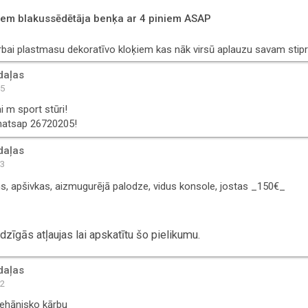
zem blakussēdētāja benķa ar 4 piniem ASAP
rbai plastmasu dekoratīvo kloķiem kas nāk virsū aplauzu savam sti
daļas
45
i m sport stūri!
whatsap 26720205!
daļas
03
s, apšivkas, aizmugurējā palodze, vidus konsole, jostas _150€_
zīgās atļaujas lai apskatītu šo pielikumu.
daļas
02
mehānisko kārbu