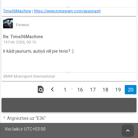
keyboard_arrow_down
Time36Machine
|
https://www.instagram.com/apasnastj
Forwox
Re: Time36Machine
14 Feb 2026, 00:10
Ir kādi jaunumi, autiņš vēl pie tevis? :)
keyboard_arrow_down
BMW Motorsport International
find_in_page
chevron_left
…
1
16
17
18
19
20
Atgriezties uz “E36”
Visi laiki ir
UTC+03:00
keyboard_arrow_up