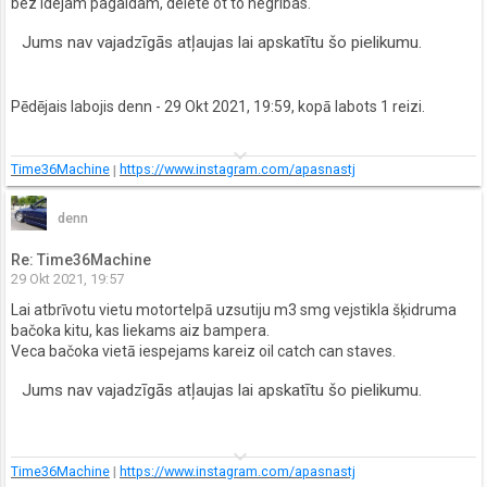
bez idejam pagaidam, delete'ot to negribas.
Jums nav vajadzīgās atļaujas lai apskatītu šo pielikumu.
Pēdējais labojis
denn
- 29 Okt 2021, 19:59, kopā labots 1 reizi.
keyboard_arrow_down
Time36Machine
|
https://www.instagram.com/apasnastj
denn
Re: Time36Machine
29 Okt 2021, 19:57
Lai atbrīvotu vietu motortelpā uzsutiju m3 smg vejstikla šķidruma
bačoka kitu, kas liekams aiz bampera.
Veca bačoka vietā iespejams kareiz oil catch can staves.
Jums nav vajadzīgās atļaujas lai apskatītu šo pielikumu.
keyboard_arrow_down
Time36Machine
|
https://www.instagram.com/apasnastj