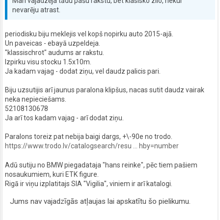
Man vajadzēja tādu pašu rakstu, bet klasisko zilo, nekur
nevarēju atrast.
periodisku biju meklejis vel kopš nopirku auto 2015-ajā.
Un paveicas - ebayā uzpeldeja.
"klassischrot" audums ar rakstu.
Izpirku visu stocku 1.5x10m.
Ja kadam vajag - dodat ziņu, vel daudz palicis pari.
Biju uzsutijis arī jaunus paralona klipšus, nacas sutit daudz vairak
neka nepieciešams.
52108130678
Ja arī tos kadam vajag - arī dodat ziņu.
Paralons toreiz pat nebija baigi dargs, +\-90e no trodo.
https://www.trodo.lv/catalogsearch/resu ... hby=number
Adū sutiju no BMW piegadataja "hans reinke", pēc tiem pašiem
nosaukumiem, kuri ETK figure.
Rigā ir viņu izplatitajs SIA "Vigilia", viniem ir arī katalogi.
Jums nav vajadzīgās atļaujas lai apskatītu šo pielikumu.