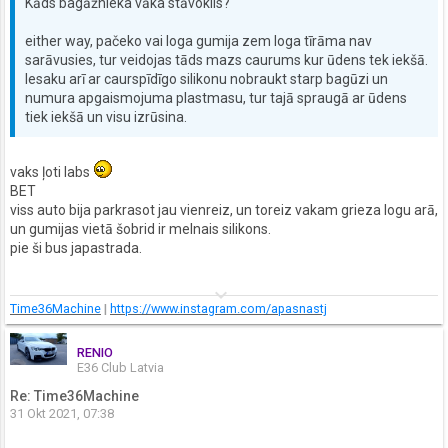
Kāds bagāžnieka vāka stāvoklis?
either way, pačeko vai loga gumija zem loga tīrāma nav
sarāvusies, tur veidojas tāds mazs caurums kur ūdens tek iekšā.
Iesaku arī ar caurspīdīgo silikonu nobraukt starp bagūzi un
numura apgaismojuma plastmasu, tur tajā spraugā ar ūdens
tiek iekšā un visu izrūsina.
vaks ļoti labs
BET
viss auto bija parkrasot jau vienreiz, un toreiz vakam grieza logu arā,
un gumijas vietā šobrid ir melnais silikons.
pie ši bus japastrada.
keyboard_arrow_down
Time36Machine
|
https://www.instagram.com/apasnastj
RENIO
E36 Club Latvia
Re: Time36Machine
31 Okt 2021, 07:38