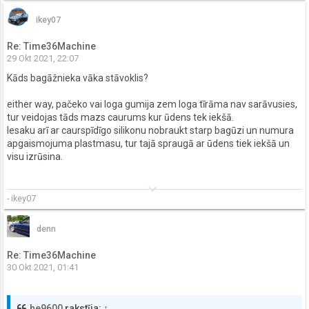
ikey07
Re: Time36Machine
29 Okt 2021, 22:07
Kāds bagāžnieka vāka stāvoklis?
either way, pačeko vai loga gumija zem loga tīrāma nav sarāvusies,
tur veidojas tāds mazs caurums kur ūdens tek iekšā.
Iesaku arī ar caurspīdīgo silikonu nobraukt starp bagūzi un numura
apgaismojuma plastmasu, tur tajā spraugā ar ūdens tiek iekšā un
visu izrūsina.
keyboard_arrow_down
- ikey07
denn
Re: Time36Machine
30 Okt 2021, 01:41
he9600
rakstīja:
↑