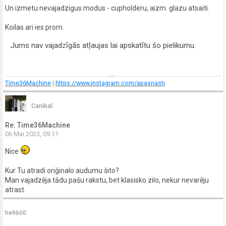
Un izmetu nevajadzigus modus - cupholderu, aizm. glazu atsaiti.
Koilas ari ies prom.
Jums nav vajadzīgās atļaujas lai apskatītu šo pielikumu.
keyboard_arrow_down
Time36Machine
|
https://www.instagram.com/apasnastj
Canibal
Re: Time36Machine
06 Mai 2023, 09:11
Nice
Kur Tu atradi oriģinalo audumu šito?
Man vajadzēja tādu pašu rakstu, bet klasisko zilo, nekur nevarēju
atrast.
he9600