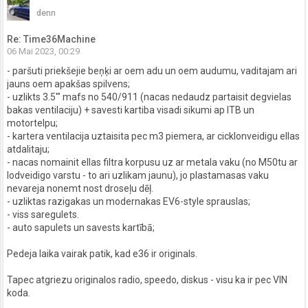
denn
Re: Time36Machine
06 Mai 2023, 00:29
- paršuti priekšejie beņķi ar oem adu un oem audumu, vaditajam ari
jauns oem apakšas spilvens;
- uzlikts 3.5'" mafs no 540/911 (nacas nedaudz partaisit degvielas
bakas ventilaciju) + savesti kartiba visadi sikumi ap ITB un
motortelpu;
- kartera ventilacija uztaisita pec m3 piemera, ar cicklonveidigu ellas
atdalitaju;
- nacas nomainit ellas filtra korpusu uz ar metala vaku (no M50tu ar
lodveidigo varstu - to ari uzlikam jaunu), jo plastamasas vaku
nevareja nonemt nost droseļu dēļ.
- uzliktas razigakas un modernakas EV6-style sprauslas;
- viss saregulets.
- auto sapulets un savests kartībā;
Pedeja laika vairak patik, kad e36 ir originals.
Tapec atgriezu originalos radio, speedo, diskus - visu ka ir pec VIN
koda.