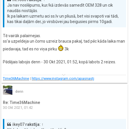
Ja nav noslēpums, kur/kā izdevās samedīt OEM 328 un cik
naudās nostājās.
Ik pa laikam uzmetu aci ss.lv un pliusā, bet visi svapoti vai tādi,
kas tikai daļām der, jo virsbūvei jau beigusies pirms 10gadi.
Tē vairāk palaimejas.
ss'a uzpeldeja un čoms uzreiz brauca pakaļ, tad pēc kāda laika man
piedavaja, tad es no viņa pirku
3k
Pēdējais labojis
denn
- 30 Okt 2021, 01:52, kopā labots 2 reizes.
keyboard_arrow_down
Time36Machine
|
https://www.instagram.com/apasnastj
denn
Re: Time36Machine
30 Okt 2021, 01:42
ikey07
rakstīja:
↑