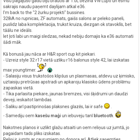
Visu pagajušo gadu biju braucis ar 1.0L bezina VW Lupo un esmu
sakrajis naudu paņemt daylijam atkal e36.
I'm back to the "2 žurku projekti" bussines.
328iA no rupnicas, ZF automats, gaišs salons ar peleko paneli,
puslidz laba komplektacija, trukst kruiza, diezgan ok stavoklīs, bet
tāālu ne ideāls.
Iet ļoti labi un maigi sledzas, nekad nebiju domajis ka e36 automati
šādi māk.
Kā bonusā jau nāca ar H&R sport cup kit piekari.
- Uzreiz style 32 r17 vietā uzliku r16 balonus style 42, lai izskatas
max youngtimer.
- Salasiju visus trukstošos klipšus un plasmasas, atdevu uz ķimisko,
uztaisiju pretrūsas apstradi un apkaroju klasisko ūdens problēmu
zapaskas vietā.
- Tika parlasita piekare, jaunas bremzes, visi šķidrumi un daudzi
deveji, ieskaitot lambdas.
- Saliku arī pastiprinošas plaksnes glazēs, lai ir safe
.
- Samediju oem
kasešu maģi
un iebuveju tanī
bluetooth
.
Nakotnes planos ir uzlikt glažu atsaiti un oem reliņus uz jumtā, jo
pagaidam tads pliks izskatas.
Reliņi ir, jumts ar caurumiem no donora arī. Atliek saņemties.