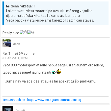
denn
rakstīja:
↑
Lai atbrīvotu vietu motortelpā uzsutiju m3 smg vejstikla
šķidruma bačoka kitu, kas liekams aiz bampera.
Veca bačoka vietā iespejams kareiz oil catch can staves.
Really nice
denn
Re: Time36Machine
31 Okt 2021, 18:53
Vēca 933 motorsport atsaite nebija sagajusi ar jaunam droselem,
tāpēc nacās paņet jaunu atsaiti
Jums nav vajadzīgās atļaujas lai apskatītu šo pielikumu.
keyboard_arrow_down
Time36Machine
|
https://www.instagram.com/apasnastj
GatisB.