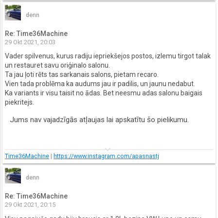
denn
Re: Time36Machine
29 Okt 2021, 20:03
Vader spilvenus, kurus radiju iepriekšejos postos, izlemu tirgot talak
un restauret savu oriģinalo salonu.
Ta jau ļoti rēts tas sarkanais salons, pietam recaro.
Vien tada problēma ka audums jau ir padilis, un jaunu nedabut.
Ka variants ir visu taisit no ādas. Bet neesmu adas salonu baigais
piekritejs.
Jums nav vajadzīgās atļaujas lai apskatītu šo pielikumu.
keyboard_arrow_down
Time36Machine
|
https://www.instagram.com/apasnastj
denn
Re: Time36Machine
29 Okt 2021, 20:15