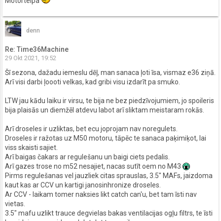
Motortelpa
denn
Re: Time36Machine
29 Okt 2021, 19:52
Šī sezona, dažadu iemeslu dēļ, man sanaca ļoti īsa, vismaz e36 ziņā.
Arī visi darbi ļoooti velkas, kad gribi visu izdarīt pa smuko.
LTW jau kādu laiku ir virsu, te bija ne bez piedzīvojumiem, jo spoileris
bija plaisās un diemžēl atdevu labot arī sliktam meistaram rokās.
Arī droseles ir uzliktas, bet ecu joprojam nav noregulets.
Droseles ir ražotas uz M50 motoru, tāpēc te sanaca paķimiķot, lai
viss skaisti sajiet.
Arī baigas čakars ar regulešanu un baigi ciets pedalis.
Arī gazes trose no m52 nesajiet, nacas sutīt oem no M43
Pirms regulešanas vel jauzliek citas sprauslas, 3.5" MAFs, jaizdoma
kaut kas ar CCV un kartigi janosinhronize droseles.
Ar CCV - laikam tomer naksies likt catch can'u, bet tam īsti nav
vietas.
3.5" mafu uzlikt trauce degvielas bakas ventilacijas ogļu filtrs, te īsti