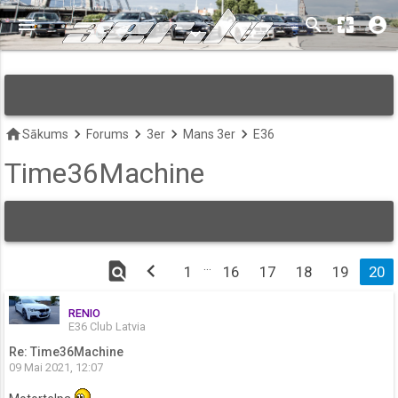
menu
search
pages
account_circle
keyboard_arrow_down
home
keyboard_arrow_right
keyboard_arrow_right
keyboard_arrow_right
keyboard_arrow_right
Sākums
Forums
3er
Mans 3er
E36
Time36Machine
find_in_page
chevron_left
…
1
16
17
18
19
20
RENIO
E36 Club Latvia
Re: Time36Machine
09 Mai 2021, 12:07