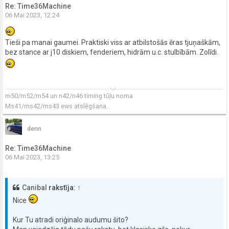
Re: Time36Machine
06 Mai 2023, 12:24
Tieši pa manai gaumei. Praktiski viss ar atbilstošās ēras tjuņaškām,
bez stance ar j10 diskiem, fenderiem, hidrām u.c. stulbībām. Zolīdi.
keyboard_arrow_down
m50/m52/m54 un n42/n46 timing tūļu noma
Ms41/ms42/ms43 ews atslēgšana.
denn
Re: Time36Machine
06 Mai 2023, 13:25
Canibal
rakstīja:
↑
Nice
Kur Tu atradi oriģinalo audumu šito?