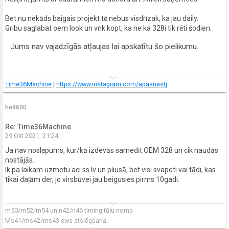
Bet nu nekāds baigais projekt tē nebus visdrīzak, ka jau daily.
Gribu saglabat oem look un vnk kopt, ka ne ka 328i tik rēti šodien.
Jums nav vajadzīgās atļaujas lai apskatītu šo pielikumu.
keyboard_arrow_down
Time36Machine
|
https://www.instagram.com/apasnastj
he9600
Re: Time36Machine
29 Okt 2021, 21:24
Ja nav noslēpums, kur/kā izdevās samedīt OEM 328 un cik naudās
nostājās.
Ik pa laikam uzmetu aci ss.lv un pliusā, bet visi svapoti vai tādi, kas
tikai daļām der, jo virsbūvei jau beigusies pirms 10gadi.
keyboard_arrow_down
m50/m52/m54 un n42/n46 timing tūļu noma
Ms41/ms42/ms43 ews atslēgšana.