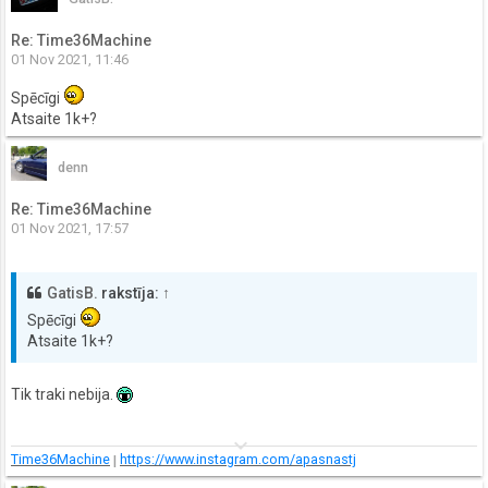
Re: Time36Machine
01 Nov 2021, 11:46
Spēcīgi
Atsaite 1k+?
denn
Re: Time36Machine
01 Nov 2021, 17:57
GatisB.
rakstīja:
↑
Spēcīgi
Atsaite 1k+?
Tik traki nebija.
keyboard_arrow_down
Time36Machine
|
https://www.instagram.com/apasnastj