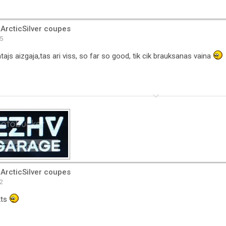
 ArcticSilver coupes
45
tajs aizgaja,tas ari viss, so far so good, tik cik brauksanas vaina
keyboard_arrow_down
 ArcticSilver coupes
42
kts