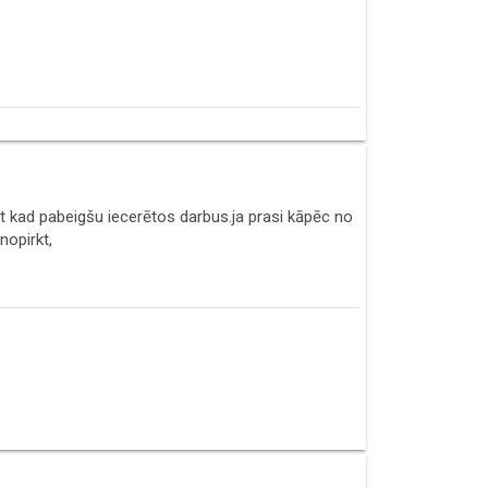
zēt kad pabeigšu iecerētos darbus.ja prasi kāpēc no
nopirkt,