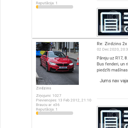
Reputācija:
1
Re: Zirdzins 2x
02 Dec 2020, 20:
Pāreju uz R17, 8.
Bus fenderi, un 
piedzīti mašīnas
Jums nav vajad
Zirdzins
Ziņojumi:
1027
Pievienojies:
13 Feb 2012, 21:10
Braucu ar:
e36
Reputācija:
1