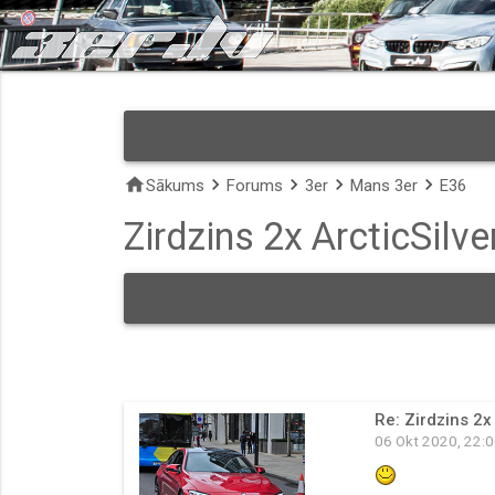
home
keyboard_arrow_right
keyboard_arrow_right
keyboard_arrow_right
keyboard_arrow_right
Sākums
Forums
3er
Mans 3er
E36
Zirdzins 2x ArcticSilv
Re: Zirdzins 2x
06 Okt 2020, 22: