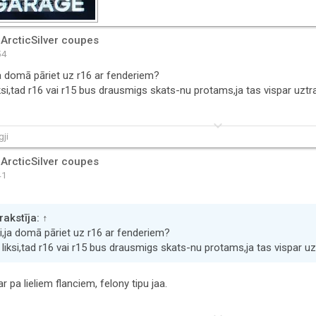
 ArcticSilver coupes
54
,ja domā pāriet uz r16 ar fenderiem?
iksi,tad r16 vai r15 bus drausmigs skats-nu protams,ja tas vispar uztr
keyboard_arrow_down
ji
 ArcticSilver coupes
41
rakstīja:
↑
si,ja domā pāriet uz r16 ar fenderiem?
 liksi,tad r16 vai r15 bus drausmigs skats-nu protams,ja tas vispar u
 pa lieliem flanciem, felony tipu jaa.