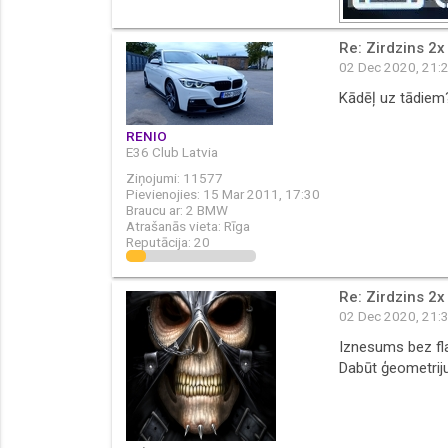
Re: Zirdzins 2x
02 Dec 2020, 21:
Kādēļ uz tādiem
RENIO
E36 Club Latvia
Ziņojumi:
11577
Pievienojies:
15 Mar 2011, 17:30
Braucu ar:
2 BMW
Atrašanās vieta:
Rīga
Reputācija:
20
Re: Zirdzins 2x
02 Dec 2020, 21:
Iznesums bez fl
Dabūt ģeometrij