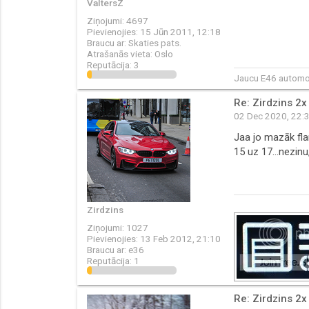
ValtersZ
Ziņojumi:
4697
Pievienojies:
15 Jūn 2011, 12:18
Braucu ar:
Skaties pats.
Atrašanās vieta:
Oslo
Reputācija:
3
Jaucu E46 automob
Re: Zirdzins 2x
02 Dec 2020, 22:
Jaa jo mazāk flan
15 uz 17...nezinu
Zirdzins
Ziņojumi:
1027
Pievienojies:
13 Feb 2012, 21:10
Braucu ar:
e36
Reputācija:
1
Re: Zirdzins 2x