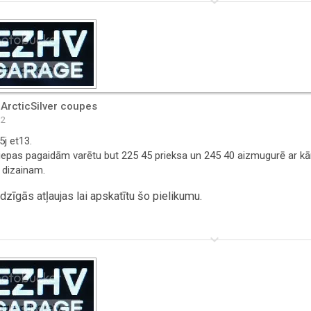
keyboard_arrow_down
 ArcticSilver coupes
32
5j et13.
riepas pagaidām varētu but 225 45 prieksa un 245 40 aizmugurē ar kār
 dizainam.
zīgās atļaujas lai apskatītu šo pielikumu.
keyboard_arrow_down