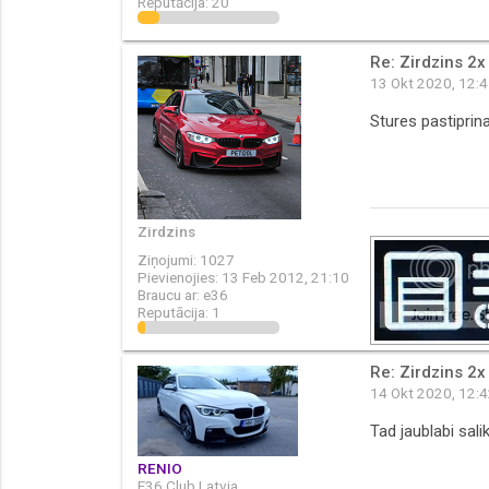
Reputācija:
20
Re: Zirdzins 2x
13 Okt 2020, 12:
Stures pastiprina
Zirdzins
Ziņojumi:
1027
Pievienojies:
13 Feb 2012, 21:10
Braucu ar:
e36
Reputācija:
1
Re: Zirdzins 2x
14 Okt 2020, 12:
Tad jaublabi sali
RENIO
E36 Club Latvia