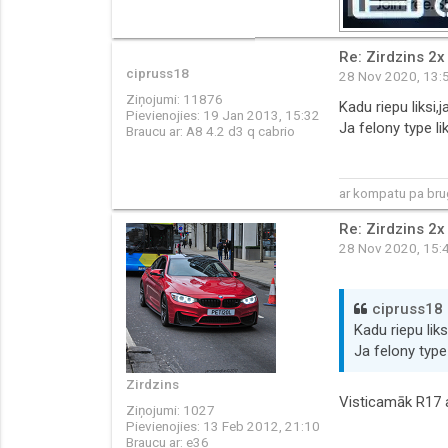
Re: Zirdzins 2x
cipruss18
28 Nov 2020, 13:
Ziņojumi:
11876
Kadu riepu liksi
Pievienojies:
19 Jan 2013, 15:32
Ja felony type l
Braucu ar:
A8 4.2 d3 q cabrio
ar kompatu pa brug
Re: Zirdzins 2x
28 Nov 2020, 15:
cipruss18
Kadu riepu lik
Ja felony type
Zirdzins
Visticamāk R17 ar
Ziņojumi:
1027
Pievienojies:
13 Feb 2012, 21:10
Braucu ar:
e36