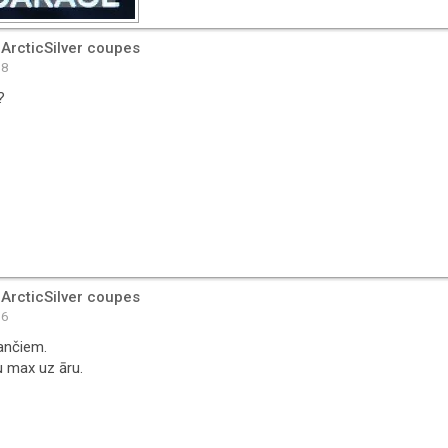
 ArcticSilver coupes
28
?
 ArcticSilver coupes
36
ančiem.
u max uz āru.