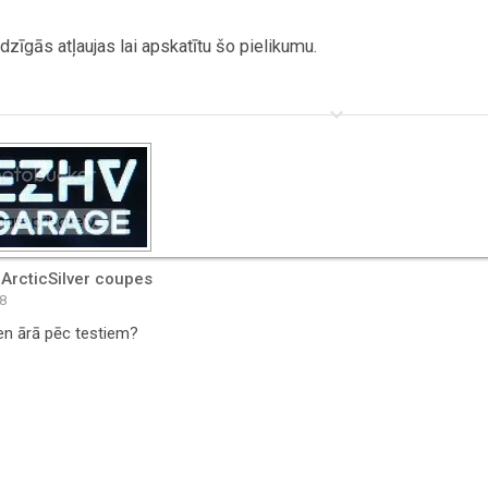
zīgās atļaujas lai apskatītu šo pielikumu.
keyboard_arrow_down
 ArcticSilver coupes
48
ien ārā pēc testiem?