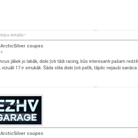
keyboard_arrow_down
iļus detaļās !
 ArcticSilver coupes
34
cus jāliek jo labāk, diski ļoti tādi racing, būs interesanti pašam red
, vizuāli 17 ir smukāk. Šāda stila diski ļoti patīk, tāpēc nejauši sanāca 
keyboard_arrow_down
 ArcticSilver coupes