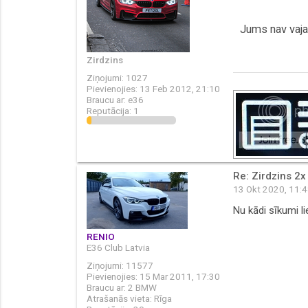
Jums nav vajad
Zirdzins
Ziņojumi:
1027
Pievienojies:
13 Feb 2012, 21:10
Braucu ar:
e36
Reputācija:
1
Re: Zirdzins 2x
13 Okt 2020, 11:
Nu kādi sīkumi l
RENIO
E36 Club Latvia
Ziņojumi:
11577
Pievienojies:
15 Mar 2011, 17:30
Braucu ar:
2 BMW
Atrašanās vieta:
Rīga