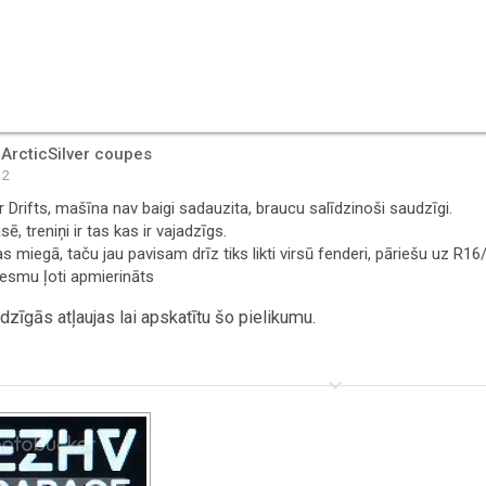
 ArcticSilver coupes
12
ir Drifts, mašīna nav baigi sadauzita, braucu salīdzinoši saudzīgi.
asē, treniņi ir tas kas ir vajadzīgs.
s miegā, taču jau pavisam drīz tiks likti virsū fenderi, pāriešu uz 
esmu ļoti apmierināts
zīgās atļaujas lai apskatītu šo pielikumu.
keyboard_arrow_down