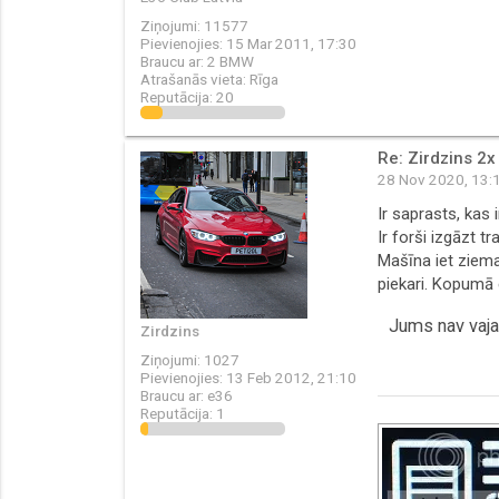
Ziņojumi:
11577
Pievienojies:
15 Mar 2011, 17:30
Braucu ar:
2 BMW
Atrašanās vieta:
Rīga
Reputācija:
20
Re: Zirdzins 2x
28 Nov 2020, 13:
Ir saprasts, kas 
Ir forši izgāzt tr
Mašīna iet ziema
piekari. Kopumā 
Jums nav vajad
Zirdzins
Ziņojumi:
1027
Pievienojies:
13 Feb 2012, 21:10
Braucu ar:
e36
Reputācija:
1