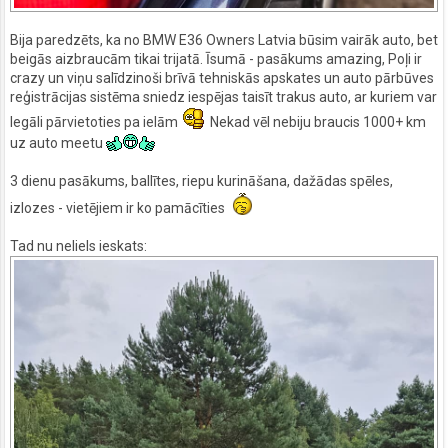
Bija paredzēts, ka no BMW E36 Owners Latvia būsim vairāk auto, bet
beigās aizbraucām tikai trijatā. Īsumā - pasākums amazing, Poļi ir
crazy un viņu salīdzinoši brīvā tehniskās apskates un auto pārbūves
reģistrācijas sistēma sniedz iespējas taisīt trakus auto, ar kuriem var
legāli pārvietoties pa ielām
Nekad vēl nebiju braucis 1000+ km
uz auto meetu
3 dienu pasākums, ballītes, riepu kurināšana, dažādas spēles,
izlozes - vietējiem ir ko pamācīties
Tad nu neliels ieskats: