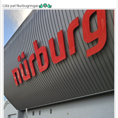
Līdz pat Nurbugringai