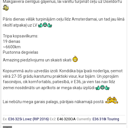
Makgaivera cienīgus gājienus, lai varētu turpināt ceļu uz Diseldorfu
Pāris dienas vēlāk turpinājām ceļu līdz Amsterdamai, un tad jau lēnā
riksītī atpakaļ uz LV
Tripa kopsavilkums:
19 dienas
~6600km
Pustonna degvielas
Amazing piedzīvojums un skaisti skati
Kopsummā auto uzvedās izcili. Kondiška bija īpaši noderīga, ņemot
vērā 27-35 grādu karstumu praktiski visur, kur bijām. Un joprojām
fascinējos, cik komfortabls, patiesībā, ir E36, ja vien tas nav līdz
zemei nosēdināts un aprīkots ar mega skaļu izplūdi
Lai nebūtu mega garais palags, pārējais nākamajā postā
keyboard_arrow_down
Ex:
E36 325i Lowz (RIP 2016)
Ex2:
E46 320CiA
Currently:
E36 318i Touring