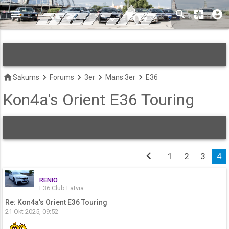
menu
search
pages
account_circle
keyboard_arrow_down
home
keyboard_arrow_right
keyboard_arrow_right
keyboard_arrow_right
keyboard_arrow_right
Sākums
Forums
3er
Mans 3er
E36
Kon4a's Orient E36 Touring
chevron_left
1
2
3
4
RENIO
E36 Club Latvia
Re: Kon4a's Orient E36 Touring
21 Okt 2025, 09:52