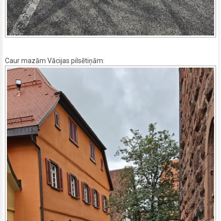
Caur mazām Vācijas pilsētiņām: