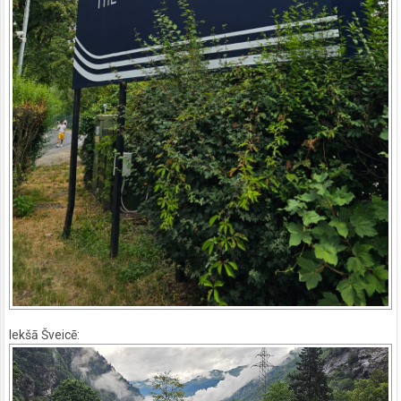
Iekšā Šveicē: