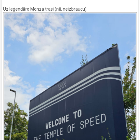
Uz leģendāro Monza trasi (nē, neizbraucu):