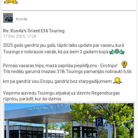
Kon4a
Re: Kon4a's Orient E36 Touring
17 Dec 2025, 17:28
2025.gads gandrīz jau galā, tāpēc laiks update par vasaru, kurā
Tourings ir nobraucis vairāk, kā pa šiem 3 gadiem kopā
Pirmais vasaras trips, mazā sapnīša piepildījums - Eirotrips!
Trīs nedēļu garumā mazais 318i Tourings pamanījās nobraukt 6,6k
km pa gandrīz visu Eiropu, gandrīz bez starpgadījumiem
Vispirms aizvedu Touringu atpakaļ uz dzimto Regensburgas
rūpnīcu, parādīt, kur šis dzimis: