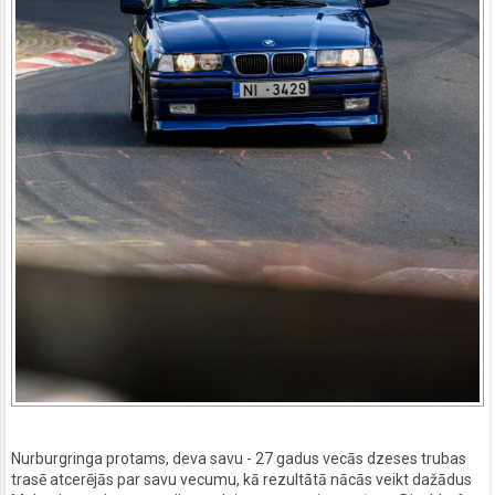
Nurburgringa protams, deva savu - 27 gadus vecās dzeses trubas
trasē atcerējās par savu vecumu, kā rezultātā nācās veikt dažādus