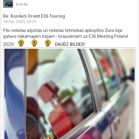
Kon4a
Re: Kon4a's Orient E36 Touring
18 Dec 2025, 09:25
Pēc nelielas atpūtas un nelielas tehniskas apkopītes Žuris bija
gatavs nākamajam tripam - braucienam uz E36 Meeting Poland
2025!
DAUDZ BILDES!