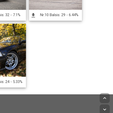
file_download
sis: 32 - 7.1%
Nr:10 Balsis: 29 - 6.44%
is: 24 - 5.33%
keyboard_arrow_up
keyboard_arrow_down