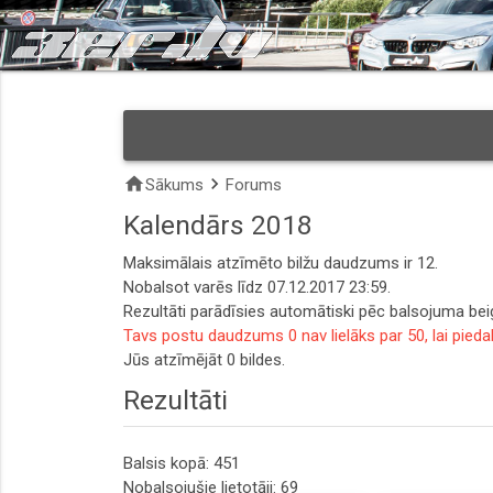
home
keyboard_arrow_right
Sākums
Forums
Kalendārs 2018
Maksimālais atzīmēto bilžu daudzums ir 12.
Nobalsot varēs līdz 07.12.2017 23:59.
Rezultāti parādīsies automātiski pēc balsojuma be
Tavs postu daudzums 0 nav lielāks par 50, lai pieda
Jūs atzīmējāt 0 bildes.
Rezultāti
Balsis kopā: 451
Nobalsojušie lietotāji: 69