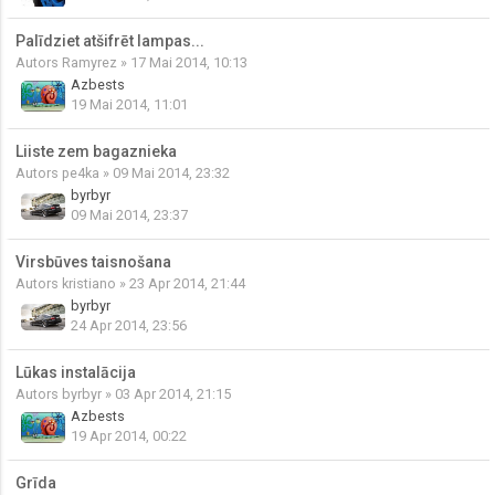
Palīdziet atšifrēt lampas...
Autors
Ramyrez
» 17 Mai 2014, 10:13
Azbests
19 Mai 2014, 11:01
Liiste zem bagaznieka
Autors
pe4ka
» 09 Mai 2014, 23:32
byrbyr
09 Mai 2014, 23:37
Virsbūves taisnošana
Autors
kristiano
» 23 Apr 2014, 21:44
byrbyr
24 Apr 2014, 23:56
Lūkas instalācija
Autors
byrbyr
» 03 Apr 2014, 21:15
Azbests
19 Apr 2014, 00:22
Grīda