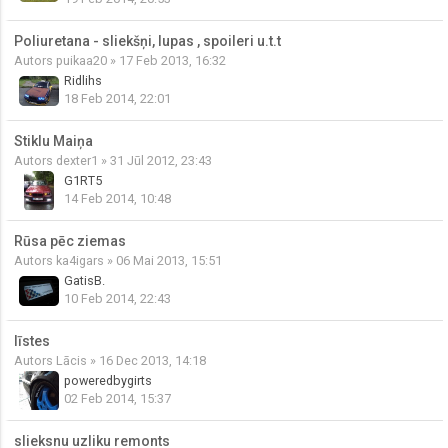
Poliuretana - sliekšņi, lupas , spoileri u.t.t
Autors
puikaa20
» 17 Feb 2013, 16:32
Ridlihs
18 Feb 2014, 22:01
Stiklu Maiņa
Autors
dexter1
» 31 Jūl 2012, 23:43
G1RT5
14 Feb 2014, 10:48
Rūsa pēc ziemas
Autors
ka4igars
» 06 Mai 2013, 15:51
GatisB.
10 Feb 2014, 22:43
līstes
Autors
Lācis
» 16 Dec 2013, 14:18
poweredbygirts
02 Feb 2014, 15:37
slieksnu uzliku remonts