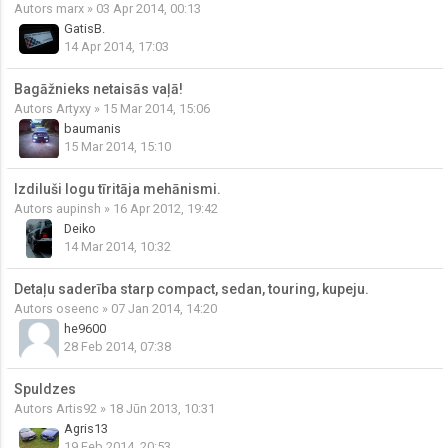
Autors
marx
» 03 Apr 2014, 00:13
GatisB.
14 Apr 2014, 17:03
Bagāžnieks netaisās vaļā!
Autors
Artyxy
» 15 Mar 2014, 15:06
baumanis
15 Mar 2014, 15:10
Izdiluši logu tīritāja mehānismi.
Autors
aupinsh
» 16 Apr 2012, 19:42
Deiko
14 Mar 2014, 10:32
Detaļu saderība starp compact, sedan, touring, kupeju.
Autors
oseenc
» 07 Jan 2014, 14:20
he9600
28 Feb 2014, 07:38
Spuldzes
Autors
Artis92
» 18 Jūn 2013, 10:31
Agris13
19 Feb 2014, 20:53