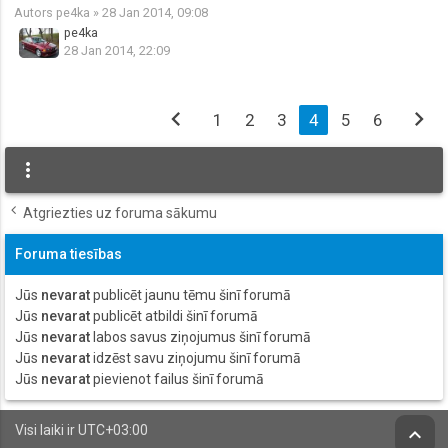
Autors
pe4ka
» 28 Jan 2014, 09:08
pe4ka
28 Jan 2014, 22:09
chevron_left
chevron_right
1
2
3
4
5
6
more_vert
Atgriezties uz foruma sākumu
Foruma tiesības
Jūs
nevarat
publicēt jaunu tēmu šinī forumā
Jūs
nevarat
publicēt atbildi šinī forumā
Jūs
nevarat
labos savus ziņojumus šinī forumā
Jūs
nevarat
idzēst savu ziņojumu šinī forumā
Jūs
nevarat
pievienot failus šinī forumā
Visi laiki ir
UTC+03:00
keyboard_arrow_up