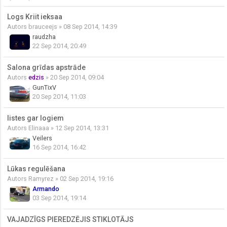
Logs Kriit ieksaa
Autors
brauceejs
» 08 Sep 2014, 14:39
raudzha
22 Sep 2014, 20:49
Salona grīdas apstrāde
Autors
edzis
» 20 Sep 2014, 09:04
GunTixV
20 Sep 2014, 11:03
listes gar logiem
Autors
Elinaaa
» 12 Sep 2014, 13:31
Veilers
16 Sep 2014, 16:42
Lūkas regulēšana
Autors
Ramyrez
» 02 Sep 2014, 19:16
Armando
03 Sep 2014, 19:14
VAJADZĪGS PIEREDZĒJIS STIKLOTĀJS