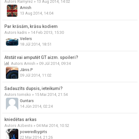
Autors
Ramyrez
» 13 Aug 2014, 14:02
Amish
13 Aug 2014, 14:04
Par krāsām, krāsu kodiem
Autors
kadrs
» 14 Feb 2013, 15:30
Veilers
18 Jūl 2014, 18:51
Atstāt vai amputēt GT aizm. spoileri?
Autors
Amish
» 09 Jūl 2014, 09:34
Jānis.P
09 Jūl 2014, 11:02
Sadauzīts dupsis, ieteikumi?
Autors
tomsko
» 15 Mai 2014, 21:54
Guntars
14 Jūn 2014, 02:24
kniedētas arkas
Autors
Azbests
» 04 Mai 2014, 10:52
poweredbygirts
22 Mai 2014, 21:26