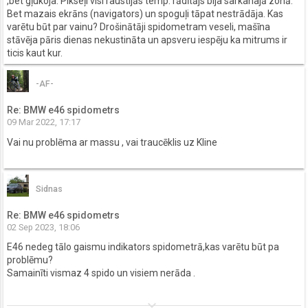
,bet gļukoja. Pikseļi visi raustijās temp. rādītājs bija sarkanajā zonā.
Bet mazais ekrāns (navigators) un spoguļi tāpat nestrādāja. Kas
varētu būt par vainu? Drošinātāji spidometram veseli, mašīna
stāvēja pāris dienas nekustināta un apsveru iespēju ka mitrums ir
ticis kaut kur.
-AF-
Re: BMW e46 spidometrs
09 Mar 2022, 17:17
Vai nu problēma ar massu , vai traucēklis uz Kline
Sidnas
Re: BMW e46 spidometrs
02 Sep 2023, 18:06
E46 nedeg tālo gaismu indikators spidometrā,kas varētu būt pa
problēmu?
Samainīti vismaz 4 spido un visiem nerāda .
keyboard_arrow_down