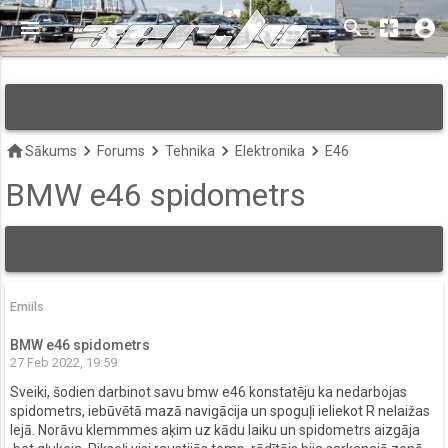
menu
search
pages
account_circle
keyboard_arrow_down
home
keyboard_arrow_right
keyboard_arrow_right
keyboard_arrow_right
keyboard_arrow_right
Sākums
Forums
Tehnika
Elektronika
E46
BMW e46 spidometrs
Emiils
BMW e46 spidometrs
27 Feb 2022, 19:59
Sveiki, šodien darbinot savu bmw e46 konstatēju ka nedarbojas
spidometrs, iebūvētā mazā navigācija un spoguļi ieliekot R nelaižas
lejā. Norāvu klemmmes aķim uz kādu laiku un spidometrs aizgāja