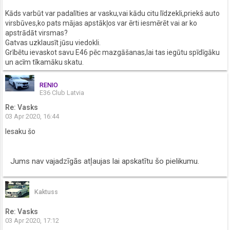
Kāds varbūt var padalīties ar vasku,vai kādu citu līdzekli,priekš auto
virsbūves,ko pats mājas apstākļos var ērti iesmērēt vai ar ko
apstrādāt virsmas?
Gatvas uzklausīt jūsu viedokli.
Grībētu ievaskot savu E46 pēc mazgāšanas,lai tas iegūtu spīdīgāku
un acīm tīkamāku skatu.
RENIO
E36 Club Latvia
Re: Vasks
03 Apr 2020, 16:44
Iesaku šo
Jums nav vajadzīgās atļaujas lai apskatītu šo pielikumu.
Kaktuss
Re: Vasks
03 Apr 2020, 17:12