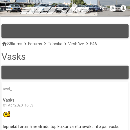
menu
search
pages
account_circle
keyboard_arrow_down
home
keyboard_arrow_right
keyboard_arrow_right
keyboard_arrow_right
keyboard_arrow_right
Sākums
Forums
Tehnika
Virsbūve
E46
Vasks
Rwd_
Vasks
01 Apr 2020, 16:53
Iepriekš forumā neatradu topiku,kur varētu ievākt info par vasku.