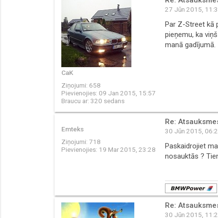
27 Jūn 2015, 11:
Par Z-Street kā 
pieņemu, ka viņš 
manā gadījumā.
CaK
Ziņojumi:
658
Pievienojies:
09 Jan 2015, 15:57
Braucu ar:
320 sedans
Re: Atsauksmes 
Emteks
30 Jūn 2015, 06:
Ziņojumi:
718
Paskaidrojiet ma
Pievienojies:
19 Mar 2015, 23:28
nosauktās ? Tie
Re: Atsauksmes 
30 Jūn 2015, 11: