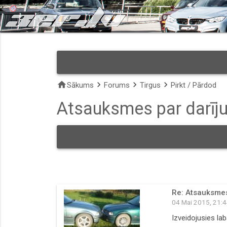
home
keyboard_arrow_right
keyboard_arrow_right
keyboard_arrow_right
Sākums
Forums
Tirgus
Pirkt / Pārdod
Atsauksmes par darīju
Re: Atsauksmes 
04 Mai 2015, 21:
Izveidojusies la