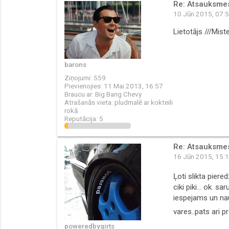
Re: Atsauksmes 
10 Jūn 2015, 07:
Lietotājs ///Mist
barons
Ziņojumi:
559
Pievienojies:
11 Mai 2013, 16:57
Braucu ar:
Big Bang Chevy
Atrašanās vieta:
pludmalē ar kokteili
rokā
Reputācija:
5
Re: Atsauksmes 
16 Jūn 2015, 15:
Ļoti slikta piere
ciki piki... ok. 
iespejams un naud
vares..pats ari p
poweredbygirts