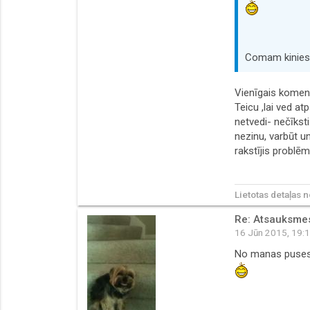
Comam kiniesu b
Vienīgais komen
Teicu ,lai ved at
netvedi- nečīksti
nezinu, varbūt un
rakstījis problēm
Lietotas detaļas
Re: Atsauksmes 
16 Jūn 2015, 19:
No manas puses t