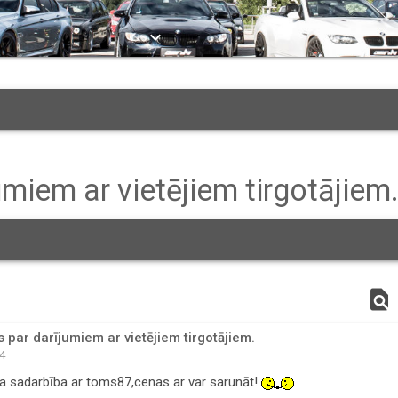
keyboard_arrow_down
miem ar vietējiem tirgotājiem
find_in_page
par darījumiem ar vietējiem tirgotājiem.
44
ba sadarbība ar toms87,cenas ar var sarunāt!