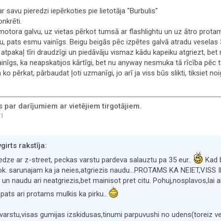
ar savu pieredzi iepērkoties pie lietotāja "Burbulis"
onkrēti.
motora galvu, uz vietas pērkot tumsā ar flashlightu un uz ātro prota
u, pats esmu vainīgs. Beigu beigās pēc izpētes galvā atradu veselas 
 atpakaļ tīri draudzīgi un piedāvāju vismaz kādu kapeiku atgriezt, be
inīgs, ka neapskatijos kārtīgi, bet nu anyway nesmuka tā rīcība pēc t
 ko pērkat, pārbaudat ļoti uzmanīgi, jo arī ja viss būs slikti, tiksiet
par darījumiem ar vietējiem tirgotājiem.
01
irts rakstīja:
eredze ar z-street, peckas varstu pardeva salauztu pa 35 eur..
Kad b
... ok. sarunajam ka ja neies,atgriezis naudu...PROTAMS KA NEIET,VISS I
un naudu ari neatgriezis,bet mainisot pret citu. Pohuj,nosplavos,lai ai
..pats ari protams mulkis ka pirku..
varstu,visas gumijas izskidusas,tinumi parpuvushi no udens(toreiz vel 