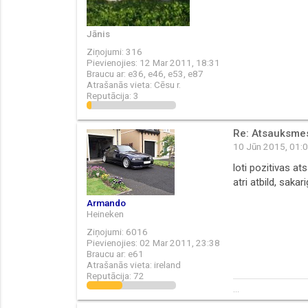
Jānis
Ziņojumi:
316
Pievienojies:
12 Mar 2011, 18:31
Braucu ar:
e36, e46, e53, e87
Atrašanās vieta:
Cēsu r.
Reputācija:
3
Re: Atsauksmes 
10 Jūn 2015, 01:
loti pozitivas a
atri atbild, saka
Armando
Heineken
Ziņojumi:
6016
Pievienojies:
02 Mar 2011, 23:38
Braucu ar:
e61
Atrašanās vieta:
ireland
Reputācija:
72
...