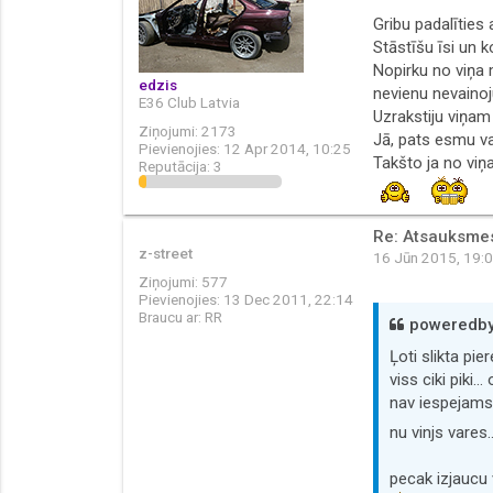
Gribu padalīties 
Stāstīšu īsi un k
Nopirku no viņa 
edzis
nevienu nevainoj
E36 Club Latvia
Uzrakstiju viņam
Ziņojumi:
2173
Jā, pats esmu va
Pievienojies:
12 Apr 2014, 10:25
Takšto ja no viņa
Reputācija:
3
Re: Atsauksmes 
z-street
16 Jūn 2015, 19:
Ziņojumi:
577
Pievienojies:
13 Dec 2011, 22:14
Braucu ar:
RR
poweredbyg
Ļoti slikta pi
viss ciki piki
nav iespejams 
nu vinjs vares
pecak izjaucu 