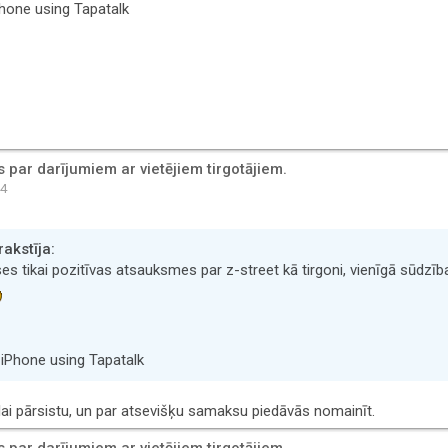
hone using Tapatalk
par darījumiem ar vietējiem tirgotājiem.
34
akstīja:
 tikai pozitīvas atsauksmes par z-street kā tirgoni, vienīgā sūdzība 
iPhone using Tapatalk
ai pārsistu, un par atsevišķu samaksu piedāvās nomainīt.
par darījumiem ar vietējiem tirgotājiem.