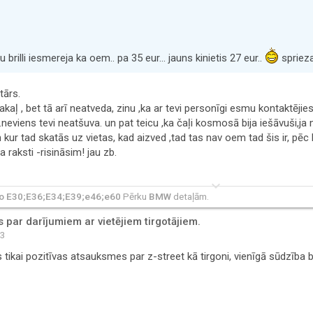
rilli iesmereja ka oem.. pa 35 eur... jauns kinietis 27 eur..
sprieza
tārs.
pakaļ , bet tā arī neatveda, zinu ,ka ar tevi personīgi esmu kontaktējie
.neviens tevi neatšuva. un pat teicu ,ka čaļi kosmosā bija iešāvuši,ja m
 kur tad skatās uz vietas, kad aizved ,tad tas nav oem tad šis ir, pēc 
a raksti -risināsim! jau zb.
keyboard_arrow_down
 no E30;E36;E34;E39;e46;e60
Pērku
BMW
detaļām.
par darījumiem ar vietējiem tirgotājiem.
13
ikai pozitīvas atsauksmes par z-street kā tirgoni, vienīgā sūdzība būt