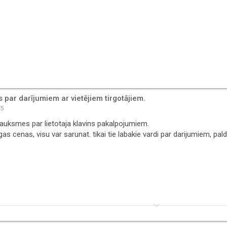
par darījumiem ar vietējiem tirgotājiem.
05
tsauksmes par lietotaja klavins pakalpojumiem.
rigas cenas, visu var sarunat. tikai tie labakie vardi par darijumiem, pal
keyboard_arrow_down