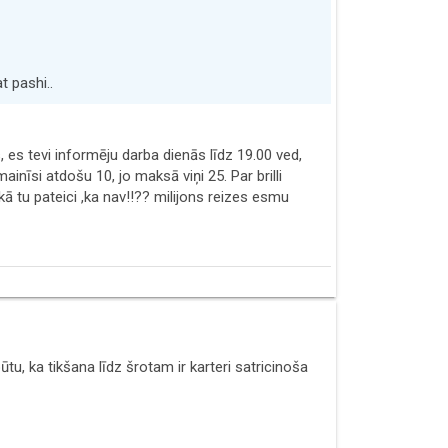
t pashi..
s, es tevi informēju darba dienās līdz 19.00 ved,
ainīsi atdošu 10, jo maksā viņi 25. Par brilli
kā tu pateici ,ka nav!!?? milijons reizes esmu
u, ka tikšana līdz šrotam ir karteri satricinoša