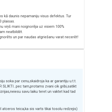
ms kā daunis nepamaniju visus defektus. Tur
3 plaisas.
t nu viņš mani noignorēja uz visiem 100%
am neatbildēt.
 noignorēts un par naudas atgriešanu varat necerēt!
iju soka par cenu,skaidroja ka ar garantiju u.t.t.
R SLIKTI...pec tam,protams zvani cik gribi,satikt
zrijas,neiesu savu laiku teret un vaktet kad tad
atceros teica,ka sis varts tikai tosolu redzejis)