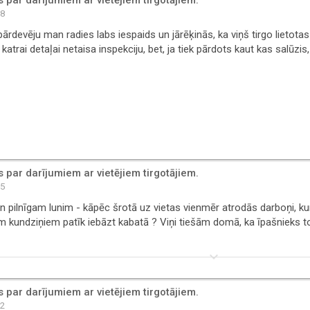
38
pārdevēju man radies labs iespaids un jārēķinās, ka viņš tirgo lietot
katrai detaļai netaisa inspekciju, bet, ja tiek pārdots kaut kas salūzis
par darījumiem ar vietējiem tirgotājiem.
25
n pilnīgam lunim - kāpēc šrotā uz vietas vienmēr atrodās darboņi, k
m kundziņiem patīk iebāzt kabatā ? Viņi tiešām domā, ka īpašnieks 
keyboard_arrow_down
par darījumiem ar vietējiem tirgotājiem.
22