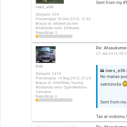
Sent from my iP
ivars_e36
Ziņojumi:
334
Pievienojies:
06 Dec 2013, 12:32
Braucu ar:
ratiņiem pa rimi
Atrašanās vieta:
Zimbawe
Reputācija:
5
Re: Atsauksmes 
27 Jūn 2015, 03:
Rob
ivars_e36 r
Ziņojumi:
2474
No manas puses
Pievienojies:
14 Aug 2012, 01:25
Braucu ar:
Orientblau Touring
satricinoša
Atrašanās vieta:
Ogre-Madona-
Cesvaine
Reputācija:
6
Sent from my 
Tas ar nodomu, l
Re: Atsauksmes 