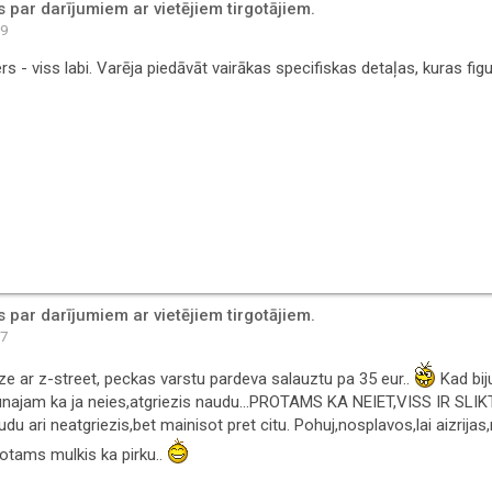
par darījumiem ar vietējiem tirgotājiem.
59
ers - viss labi. Varēja piedāvāt vairākas specifiskas detaļas, kuras fig
par darījumiem ar vietējiem tirgotājiem.
17
dze ar z-street, peckas varstu pardeva salauztu pa 35 eur..
Kad biju
sarunajam ka ja neies,atgriezis naudu...PROTAMS KA NEIET,VISS IR SLIKT
u ari neatgriezis,bet mainisot pret citu. Pohuj,nosplavos,lai aizrijas,
rotams mulkis ka pirku..