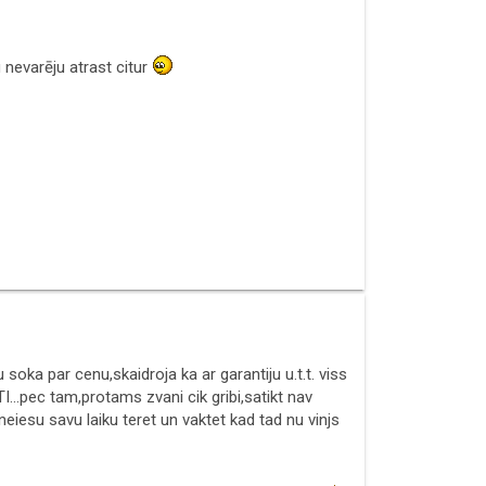
u nevarēju atrast citur
 soka par cenu,skaidroja ka ar garantiju u.t.t. viss
I...pec tam,protams zvani cik gribi,satikt nav
neiesu savu laiku teret un vaktet kad tad nu vinjs