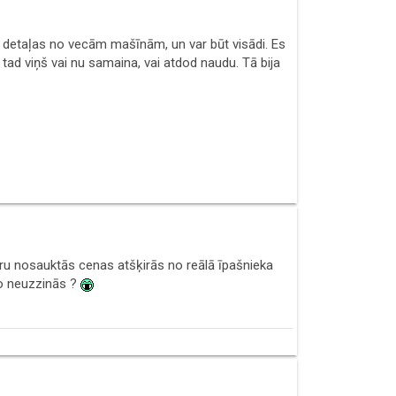
as detaļas no vecām mašīnām, un var būt visādi. Es
, tad viņš vai nu samaina, vai atdod naudu. Tā bija
uru nosauktās cenas atšķirās no reālā īpašnieka
to neuzzinās ?