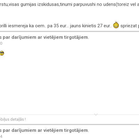
rstu,visas gumijas izskidusas,tinumi parpuvushi no udens(toreiz vel at
lli iesmereja ka oem.. pa 35 eur... jauns kinietis 27 eur..
spriezat p
par darījumiem ar vietējiem tirgotājiem.
20
keyboard_arrow_down
iļus detaļās !
par darījumiem ar vietējiem tirgotājiem.
24