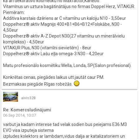
kā arī dekoratīvo kosmētiku no Maxfactor,Kanebo.
Vitamīnus un uztura bagātinātājus no firmas Doppel Herz, VITAKUR.
Piemēram:
Additiva karstais dzēriens ar C vitamīnu un kalciju N10 - 3,50eur
Doppelherz® aktiv Magnijs 400+B1+B6+B12+Folskābe, N30 -
4,50eur
Doppelherz® aktiv A-Z Depot N30(27 vitamīnu un minerālvielu
komplekss) - 4,50eur
VITAKUR Plus, N30 (vitamīni sievietēm) - 8eur
Doppelherz® aktiv Lašu eļļa omega-3 N30 - 4,20eur
Matu profesionālo kosmētiku:Wella, Londa, SP(Salon profesional).
Konkrētas cenas, piegādes laikus utt.jautāt caur PM.
Bezmaksas piegāde Rīgas robežās.
aivis328
Re: Komercsludinājumi
06 Sep 2014, 10:07
varbut ja kadam interese tad velak sodien bus peiejams E36 M3
EVO visa izputeja sistema
izpludes kolektors ar lambdam,vidus dalja ar katalizatoriem un