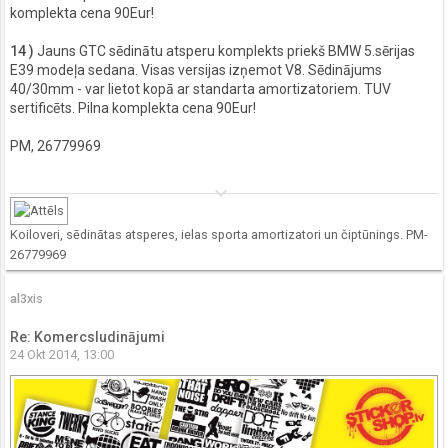
komplekta cena 90Eur!
14 )
Jauns GTC sēdinātu atsperu komplekts priekš BMW 5.sērijas
E39 modeļa sedana. Visas versijas izņemot V8. Sēdinājums
40/30mm - var lietot kopā ar standarta amortizatoriem. TUV
sertificēts. Pilna komplekta cena 90Eur!
PM, 26779969
keyboard_arrow_down
Koiloveri, sēdinātas atsperes, ielas sporta amortizatori un čiptūnings. PM-
26779969
al3xis
Re: Komercsludinājumi
24 Okt 2014, 13:00