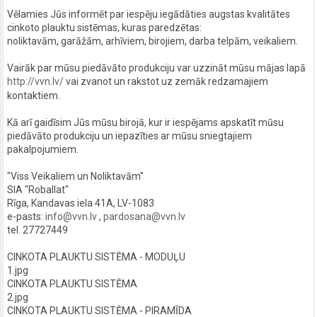
Vēlamies Jūs informēt par iespēju iegādāties augstas kvalitātes
cinkoto plauktu sistēmas, kuras paredzētas:
noliktavām, garāžām, arhīviem, birojiem, darba telpām, veikaliem.
Vairāk par mūsu piedāvāto produkciju var uzzināt mūsu mājas lapā
http://vvn.lv/
vai zvanot un rakstot uz zemāk redzamajiem
kontaktiem.
Kā arī gaidīsim Jūs mūsu birojā, kur ir iespējams apskatīt mūsu
piedāvāto produkciju un iepazīties ar mūsu sniegtajiem
pakalpojumiem.
"Viss Veikaliem un Noliktavām"
SIA "Roballat"
Rīga, Kandavas iela 41A, LV-1083
e-pasts:
info@vvn.lv
,
pardosana@vvn.lv
tel. 27727449
CINKOTA PLAUKTU SISTĒMA - MODUĻU
1.jpg
CINKOTA PLAUKTU SISTĒMA
2.jpg
CINKOTA PLAUKTU SISTĒMA - PIRAMĪDA