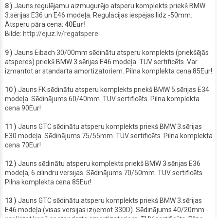
8 )
Jauns regulējamu aizmugurējo atsperu komplekts priekš BMW
3.sērijas E36 un E46 modeļa. Regulācijas iespējas līdz -50mm.
Atsperu pāra cena:
40Eur!
Bilde:
http://ejuz.lv/regatspere
9 )
Jauns Eibach 30/00mm sēdinātu atsperu komplekts (priekšējās
atsperes) priekš BMW 3.sērijas E46 modeļa. TUV sertificēts. Var
izmantot ar standarta amortizatoriem. Pilna komplekta cena 85Eur!
10 )
Jauns FK sēdinātu atsperu komplekts priekš BMW 5.sērijas E34
modeļa. Sēdinājums 60/40mm. TUV sertificēts. Pilna komplekta
cena 90Eur!
11 )
Jauns GTC sēdinātu atsperu komplekts priekš BMW 3.sērijas
E30 modeļa. Sēdinājums 75/55mm. TUV sertificēts. Pilna komplekta
cena 70Eur!
12 )
Jauns sēdinātu atsperu komplekts priekš BMW 3.sērijas E36
modeļa, 6 cilindru versijas. Sēdinājums 70/50mm. TUV sertificēts.
Pilna komplekta cena 85Eur!
13 )
Jauns GTC sēdinātu atsperu komplekts priekš BMW 3.sērijas
E46 modeļa (visas versijas izņemot 330D). Sēdinājums 40/20mm -