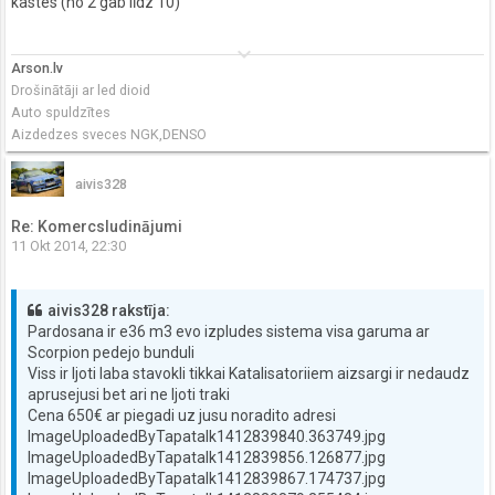
kastes (no 2 gab līdz 10)
keyboard_arrow_down
Arson.lv
Drošinātāji ar led dioid
Auto spuldzītes
Aizdedzes sveces NGK,DENSO
aivis328
Re: Komercsludinājumi
11 Okt 2014, 22:30
aivis328 rakstīja:
Pardosana ir e36 m3 evo izpludes sistema visa garuma ar
Scorpion pedejo bunduli
Viss ir ljoti laba stavokli tikkai Katalisatoriiem aizsargi ir nedaudz
aprusejusi bet ari ne ljoti traki
Cena 650€ ar piegadi uz jusu noradito adresi
ImageUploadedByTapatalk1412839840.363749.jpg
ImageUploadedByTapatalk1412839856.126877.jpg
ImageUploadedByTapatalk1412839867.174737.jpg