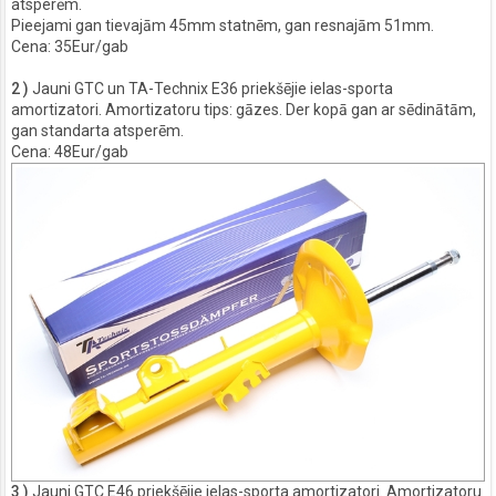
atsperēm.
Pieejami gan tievajām 45mm statnēm, gan resnajām 51mm.
Cena: 35Eur/gab
2 )
Jauni GTC un TA-Technix E36 priekšējie ielas-sporta
amortizatori. Amortizatoru tips: gāzes. Der kopā gan ar sēdinātām,
gan standarta atsperēm.
Cena: 48Eur/gab
3 )
Jauni GTC E46 priekšējie ielas-sporta amortizatori. Amortizatoru