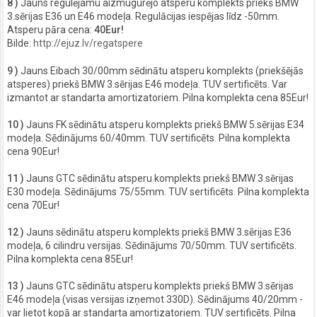
8 )
Jauns regulējamu aizmugurējo atsperu komplekts priekš BMW
3.sērijas E36 un E46 modeļa. Regulācijas iespējas līdz -50mm.
Atsperu pāra cena:
40Eur!
Bilde:
http://ejuz.lv/regatspere
9 )
Jauns Eibach 30/00mm sēdinātu atsperu komplekts (priekšējās
atsperes) priekš BMW 3.sērijas E46 modeļa. TUV sertificēts. Var
izmantot ar standarta amortizatoriem. Pilna komplekta cena 85Eur!
10 )
Jauns FK sēdinātu atsperu komplekts priekš BMW 5.sērijas E34
modeļa. Sēdinājums 60/40mm. TUV sertificēts. Pilna komplekta
cena 90Eur!
11 )
Jauns GTC sēdinātu atsperu komplekts priekš BMW 3.sērijas
E30 modeļa. Sēdinājums 75/55mm. TUV sertificēts. Pilna komplekta
cena 70Eur!
12 )
Jauns sēdinātu atsperu komplekts priekš BMW 3.sērijas E36
modeļa, 6 cilindru versijas. Sēdinājums 70/50mm. TUV sertificēts.
Pilna komplekta cena 85Eur!
13 )
Jauns GTC sēdinātu atsperu komplekts priekš BMW 3.sērijas
E46 modeļa (visas versijas izņemot 330D). Sēdinājums 40/20mm -
var lietot kopā ar standarta amortizatoriem. TUV sertificēts. Pilna