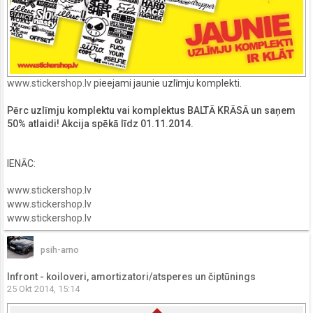
www.stickershop.lv
pieejami jaunie uzlīmju komplekti.
Pērc uzlīmju komplektu vai komplektus BALTĀ KRĀSĀ un saņem
50% atlaidi! Akcija spēkā līdz 01.11.2014.
IENĀC:
www.stickershop.lv
www.stickershop.lv
www.stickershop.lv
psih-arno
Infront - koiloveri, amortizatori/atsperes un čiptūnings
25 Okt 2014, 15:14