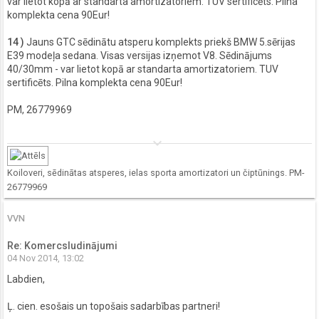
var lietot kopā ar standarta amortizatoriem. TUV sertificēts. Pilna
komplekta cena 90Eur!
14 )
Jauns GTC sēdinātu atsperu komplekts priekš BMW 5.sērijas
E39 modeļa sedana. Visas versijas izņemot V8. Sēdinājums
40/30mm - var lietot kopā ar standarta amortizatoriem. TUV
sertificēts. Pilna komplekta cena 90Eur!
PM, 26779969
keyboard_arrow_down
Koiloveri, sēdinātas atsperes, ielas sporta amortizatori un čiptūnings. PM-
26779969
VVN
Re: Komercsludinājumi
04 Nov 2014, 13:02
Labdien,
Ļ. cien. esošais un topošais sadarbības partneri!