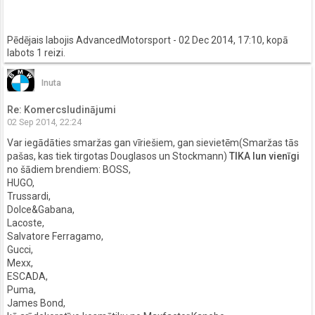
Pēdējais labojis
AdvancedMotorsport
- 02 Dec 2014, 17:10, kopā
labots 1 reizi.
Inuta
Re: Komercsludinājumi
02 Sep 2014, 22:24
Var iegādāties smaržas gan vīriešiem, gan sievietēm(Smaržas tās
pašas, kas tiek tirgotas Douglasos un Stockmann)
TIKA Iun vienīgi
no šādiem brendiem: BOSS,
HUGO,
Trussardi,
Dolce&Gabana,
Lacoste,
Salvatore Ferragamo,
Gucci,
Mexx,
ESCADA,
Puma,
James Bond,