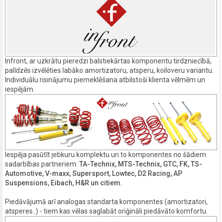
Infront, ar uzkrātu pieredzi balstiekārtas komponentu tirdzniecībā,
palīdzēs izvēlēties labāko amortizatoru, atsperu, koiloveru variantu.
Individuālu risinājumu piemeklēšana atbilstoši klienta vēlmēm un
iespējām.
Iespēja pasūtīt jebkuru komplektu un to komponentes no šādiem
sadarbības partneriem:
TA-Technix, MTS-Technix, GTC, FK, TS-
Automotive, V-maxx, Supersport, Lowtec, D2 Racing, AP
Suspensions, Eibach, H&R un citiem.
Piedāvājumā arī analogas standarta komponentes (amortizatori,
atsperes..) - tiem kas vēlas saglabāt oriģināli piedāvāto komfortu.