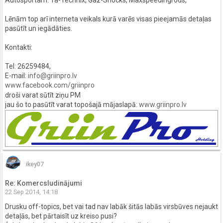
Autosportam: Ta-Technix, Gaz-Shocks, Maxspeedingrods,
Lēnām top arī interneta veikals kurā varēs visas pieejamās detaļas
pasūtīt un iegādāties.
Kontakti:
Tel: 26259484,
E-mail:
info@griinpro.lv
www.facebook.com/griinpro
droši varat sūtīt ziņu PM
jau šo to pasūtīt varat topošajā mājaslapā:
www.griinpro.lv
ikey07
Re: Komercsludinājumi
22 Sep 2014, 14:18
Drusku off-topics, bet vai tad nav labāk šitās labās virsbūves nejaukt
detaļās, bet pārtaisīt uz kreiso pusi?