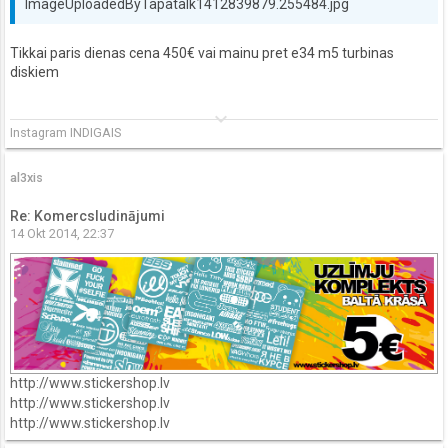
ImageUploadedByTapatalk1412839879.255484.jpg
Tikkai paris dienas cena 450€ vai mainu pret e34 m5 turbinas
diskiem
keyboard_arrow_down
Instagram INDIGAIS
al3xis
Re: Komercsludinājumi
14 Okt 2014, 22:37
http://www.stickershop.lv
http://www.stickershop.lv
http://www.stickershop.lv