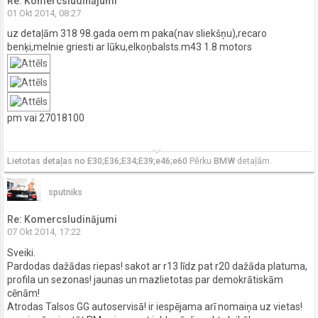
Re: Komercsludinājumi
01 Okt 2014, 08:27
uz detaļām 318 98.gada oem m paka(nav sliekšņu),recaro
benķi,melnie griesti ar lūku,elkoņbalsts.m43 1.8 motors
pm vai 27018100
keyboard_arrow_down
Lietotas detaļas no E30;E36;E34;E39;e46;e60
Pērku
BMW
detaļām.
sputniks
Re: Komercsludinājumi
07 Okt 2014, 17:22
Sveiki.
Pardodas dažādas riepas! sakot ar r13 līdz pat r20 dažāda platuma,
profila un sezonas! jaunas un mazlietotas par demokrātiskām
cēnām!
Atrodas Talsos GG autoservisā! ir iespējama arī nomaiņa uz vietas!