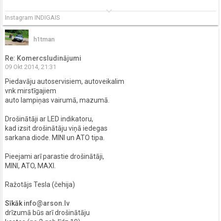
keyboard_arrow_down
Instagram INDIGAIS
h1tman
Re: Komercsludinājumi
09 Okt 2014, 21:31
Piedavāju autoservisiem, autoveikalim
vnk mirstīgajiem
auto lampiņas vairumā, mazumā.
Drošinātāji ar LED indikatoru,
kad izsit drošinātāju viņā iedegas
sarkana diode. MINI un ATO tipa.
Pieejami arī parastie drošinātāji,
MINI, ATO, MAXI.
Ražotājs Tesla (čehija)
Sīkāk
info@arson.lv
drīzumā būs arī drošinātāju