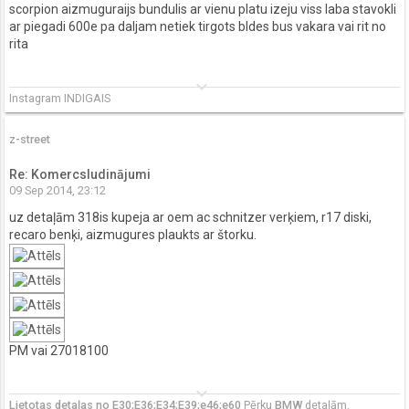
scorpion aizmuguraijs bundulis ar vienu platu izeju viss laba stavokli
ar piegadi 600e pa daljam netiek tirgots bldes bus vakara vai rit no
rita
keyboard_arrow_down
Instagram INDIGAIS
z-street
Re: Komercsludinājumi
09 Sep 2014, 23:12
uz detaļām 318is kupeja ar oem ac schnitzer verķiem, r17 diski,
recaro benķi, aizmugures plaukts ar štorku.
PM vai 27018100
keyboard_arrow_down
Lietotas detaļas no E30;E36;E34;E39;e46;e60
Pērku
BMW
detaļām.