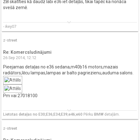
Žēl skatīties kā daudz labi e36 iet detaļās, tikai tapēc ka nonāca
svešā zemē.
keyboard_arrow_down
- ikey07
z-street
Re: Komercsludinājumi
26 Sep 2014, 12:12
Pieejamas detaļas no e36 sedana,m40b16 motors,mazais
radiātors,lēcu lampas,lampas ar balto pagriezienu,auduma salons.
Pm vai 27018100
keyboard_arrow_down
Lietotas detaļas no E30;E36;E34;E39;e46;e60
Pērku
BMW
detaļām.
z-street