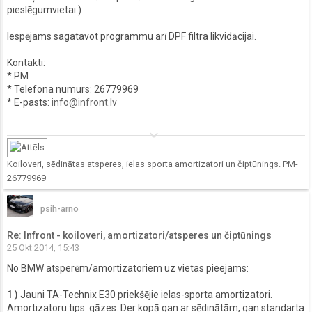
pieslēgumvietai.)
Iespējams sagatavot programmu arī DPF filtra likvidācijai.
Kontakti:
* PM
* Telefona numurs: 26779969
* E-pasts:
info@infront.lv
keyboard_arrow_down
Koiloveri, sēdinātas atsperes, ielas sporta amortizatori un čiptūnings. PM-
26779969
psih-arno
Re: Infront - koiloveri, amortizatori/atsperes un čiptūnings
25 Okt 2014, 15:43
No BMW atsperēm/amortizatoriem uz vietas pieejams:
1 )
Jauni TA-Technix E30 priekšējie ielas-sporta amortizatori.
Amortizatoru tips: gāzes. Der kopā gan ar sēdinātām, gan standarta