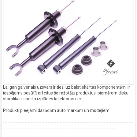
Lai gan galvenais uzsvars ir tieši uz balstiekārtas komponentēm, ir
iespējams pasūtīt arī citus šo ražotāju produktus, piemēram disku
starplikas, sporta izplūdes kolektorus u.c.
Produkti pieejami dažādām auto markām un modeļiem.
-------------------------------------------------------------------------------------
--------------------------------------------------------------------------