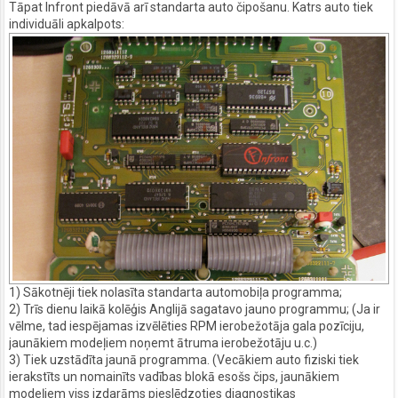
Tāpat Infront piedāvā arī standarta auto čipošanu. Katrs auto tiek
individuāli apkalpots:
1) Sākotnēji tiek nolasīta standarta automobiļa programma;
2) Trīs dienu laikā kolēģis Anglijā sagatavo jauno programmu; (Ja ir
vēlme, tad iespējamas izvēlēties RPM ierobežotāja gala pozīciju,
jaunākiem modeļiem noņemt ātruma ierobežotāju u.c.)
3) Tiek uzstādīta jaunā programma. (Vecākiem auto fiziski tiek
ierakstīts un nomainīts vadības blokā esošs čips, jaunākiem
modeļiem viss izdarāms pieslēdzoties diagnostikas