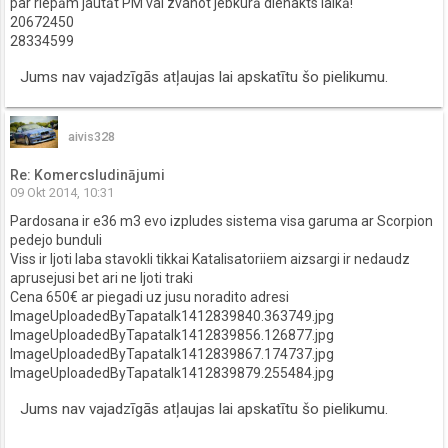
par riepām jautāt PM vai zvanot jebkurā dienakts laikā!
20672450
28334599
Jums nav vajadzīgās atļaujas lai apskatītu šo pielikumu.
aivis328
Re: Komercsludinājumi
09 Okt 2014, 10:31
Pardosana ir e36 m3 evo izpludes sistema visa garuma ar Scorpion
pedejo bunduli
Viss ir ljoti laba stavokli tikkai Katalisatoriiem aizsargi ir nedaudz
aprusejusi bet ari ne ljoti traki
Cena 650€ ar piegadi uz jusu noradito adresi
ImageUploadedByTapatalk1412839840.363749.jpg
ImageUploadedByTapatalk1412839856.126877.jpg
ImageUploadedByTapatalk1412839867.174737.jpg
ImageUploadedByTapatalk1412839879.255484.jpg
Jums nav vajadzīgās atļaujas lai apskatītu šo pielikumu.