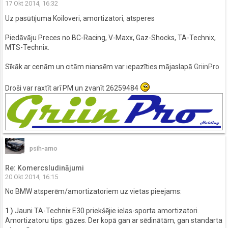
17 Okt 2014, 16:32
Uz pasūtījuma Koiloveri, amortizatori, atsperes
Piedāvāju Preces no BC-Racing, V-Maxx, Gaz-Shocks, TA-Technix,
MTS-Technix.
Sīkāk ar cenām un citām niansēm var iepazīties mājaslapā
GriinPro
Droši var raxtīt arī PM un zvanīt 26259484
psih-arno
Re: Komercsludinājumi
20 Okt 2014, 16:15
No BMW atsperēm/amortizatoriem uz vietas pieejams:
1 )
Jauni TA-Technix E30 priekšējie ielas-sporta amortizatori.
Amortizatoru tips: gāzes. Der kopā gan ar sēdinātām, gan standarta