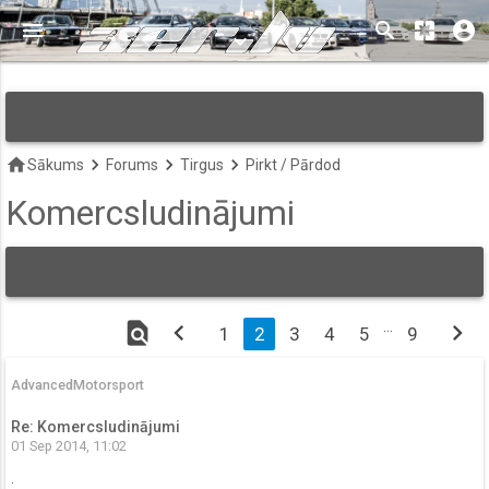
menu
search
pages
account_circle
keyboard_arrow_down
home
keyboard_arrow_right
keyboard_arrow_right
keyboard_arrow_right
Sākums
Forums
Tirgus
Pirkt / Pārdod
Komercsludinājumi
find_in_page
chevron_left
…
chevron_right
1
2
3
4
5
9
AdvancedMotorsport
Re: Komercsludinājumi
01 Sep 2014, 11:02
.