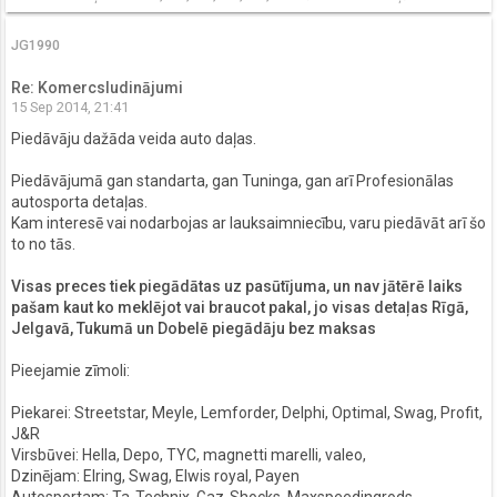
JG1990
Re: Komercsludinājumi
15 Sep 2014, 21:41
Piedāvāju dažāda veida auto daļas.
Piedāvājumā gan standarta, gan Tuninga, gan arī Profesionālas
autosporta detaļas.
Kam interesē vai nodarbojas ar lauksaimniecību, varu piedāvāt arī šo
to no tās.
Visas preces tiek piegādātas uz pasūtījuma, un nav jātērē laiks
pašam kaut ko meklējot vai braucot pakal, jo visas detaļas Rīgā,
Jelgavā, Tukumā un Dobelē piegādāju bez maksas
Pieejamie zīmoli:
Piekarei: Streetstar, Meyle, Lemforder, Delphi, Optimal, Swag, Profit,
J&R
Virsbūvei: Hella, Depo, TYC, magnetti marelli, valeo,
Dzinējam: Elring, Swag, Elwis royal, Payen