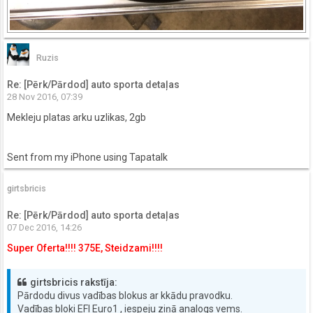
Ruzis
Re: [Pērk/Pārdod] auto sporta detaļas
28 Nov 2016, 07:39
Mekleju platas arku uzlikas, 2gb
Sent from my iPhone using Tapatalk
girtsbricis
Re: [Pērk/Pārdod] auto sporta detaļas
07 Dec 2016, 14:26
Super Oferta!!!! 375E, Steidzami!!!!
girtsbricis rakstīja:
Pārdodu divus vadības blokus ar kkādu pravodku.
Vadības bloki EFI Euro1 , iespeju ziņā analogs vems.