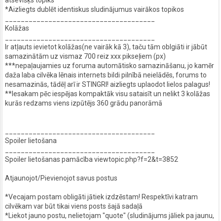
*Aizliegts dublēt identiskus sludinājumus vairākos topikos
______________________________________
Kolāžas
______________________________________
Ir atļauts ievietot kolāžas(ne vairāk kā 3), taču tām oblgiāti ir jābūt
samazinātām uz vismaz 700 reiz xxx pikseļiem (px)
***nepaļaujamies uz foruma automātisko samazināšanu, jo kamēr
daža laba cilvēka lēnais internets bildi pilnībā neielādēs, forums to
nesamazinās, tādēļ arī ir STINGRI! aizliegts uplaodot lielos palagus!
**Iesakam pēc iespējas kompaktāk visu sataisīt un nelikt 3 kolāžas
kurās redzams viens izpūtējs 360 grādu panorāmā
______________________________________
Spoiler lietošana
______________________________________
Spoiler lietošanas pamācība viewtopic.php?f=2&t=3852
Atjaunojot/Pievienojot savus postus
*Vecajam postam obligāti jātiek izdzēstam! Respektīvi katram
cilvēkam var būt tikai viens posts šajā sadaļā
*Liekot jauno postu, nelietojam "quote" (sludinājums jāliek pa jaunu,