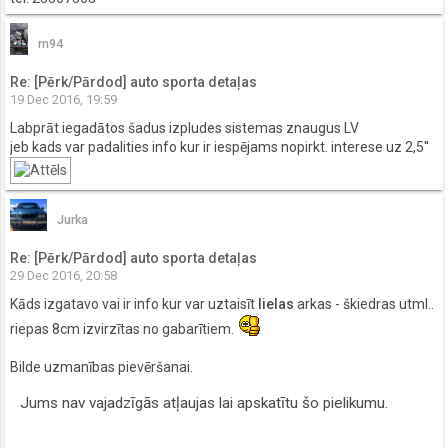
rn94
Re: [Pērk/Pārdod] auto sporta detaļas
19 Dec 2016, 19:59
Labprāt iegadātos šadus izpludes sistemas znaugus LV
jeb kads var padalities info kur ir iespējams nopirkt. interese uz 2,5''
Jurka
Re: [Pērk/Pārdod] auto sporta detaļas
29 Dec 2016, 20:58
Kāds izgatavo vai ir info kur var uztaisīt
lielas
arkas - škiedras utml..
riepas 8cm izvirzītas no gabarītiem.
Bilde uzmanības pievēršanai.
Jums nav vajadzīgās atļaujas lai apskatītu šo pielikumu.