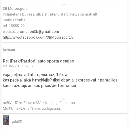
keyboard_arrow_down
3B Motorsport
Poliuretāna bukses, atbalsti, riteņu starplikas, spararati utt.
Smilsu strukla
tel: 25555122
e-pasts:
promotion3b@gmail.com
http://www.facebook.com/3BMotorsport.lv
he9600
Re: [Pērk/Pārdod] auto sporta detaļas
02 Jan 2017, 12:57
vajag eļļas radiatoru, vismaz, 19row.
kas pēdējā laikā ir meklējis? tikai ebay, aliexpress vai ir parādījies
kāds ražotājs ar labu price/performance.
keyboard_arrow_down
m50/m52/m54 un n42/n46 timing tūļu noma
Ms41/ms42/ms43 ews atslēgšana.
gda33