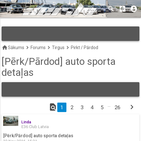
menu
search
pages
account_circle
keyboard_arrow_down
home
keyboard_arrow_right
keyboard_arrow_right
keyboard_arrow_right
Sākums
Forums
Tirgus
Pirkt / Pārdod
[Pērk/Pārdod] auto sporta
detaļas
find_in_page
…
chevron_right
1
2
3
4
5
26
Linda
E36 Club Latvia
[Pērk/Pārdod] auto sporta detaļas