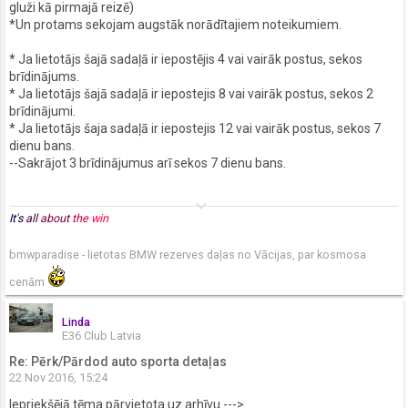
gluži kā pirmajā reizē)
*Un protams sekojam augstāk norādītajiem noteikumiem.
* Ja lietotājs šajā sadaļā ir iepostējis 4 vai vairāk postus, sekos
brīdinājums.
* Ja lietotājs šajā sadaļā ir iepostejis 8 vai vairāk postus, sekos 2
brīdinājumi.
* Ja lietotājs šaja sadaļā ir iepostejis 12 vai vairāk postus, sekos 7
dienu bans.
--Sakrājot 3 brīdinājumus arī sekos 7 dienu bans.
keyboard_arrow_down
It's
all
about
the
win
bmwparadise - lietotas BMW rezerves daļas no Vācijas, par kosmosa
cenām
Linda
E36 Club Latvia
Re: Pērk/Pārdod auto sporta detaļas
22 Nov 2016, 15:24
Iepriekšējā tēma pārvietota uz arhīvu --->