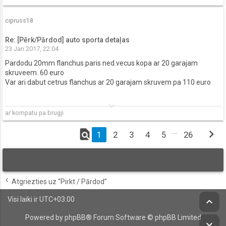
cipruss18
Re: [Pērk/Pārdod] auto sporta detaļas
23 Jan 2017, 22:04
Pardodu 20mm flanchus paris ned.vecus kopa ar 20 garajam
skruveem. 60 euro
Var ari dabut cetrus flanchus ar 20 garajam skruvem pa 110 euro
keyboard_arrow_down
ar kompatu pa brugji
find_in_page
…
chevron_right
1
2
3
4
5
26
Atgriezties uz “Pirkt / Pārdod”
Visi laiki ir
UTC+03:00
keyboard_arrow_up
Powered by
phpBB
® Forum Software © phpBB Limited
keyboard_arrow_down