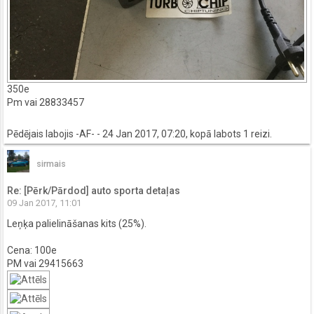
350e
Pm vai 28833457
Pēdējais labojis
-AF-
- 24 Jan 2017, 07:20, kopā labots 1 reizi.
sirmais
Re: [Pērk/Pārdod] auto sporta detaļas
09 Jan 2017, 11:01
Leņķa palielināšanas kits (25%).
Cena: 100e
PM vai 29415663