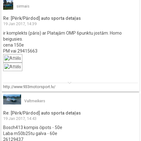
sirmais
Re: [Pērk/Pārdod] auto sporta detaļas
19 Jan 2017, 14:39
ir komplekts (pāris) ar Platajām OMP 6punktu jostām. Homo
beigusies.
cena 150e
PM vai 29415663
keyboard_arrow_down
http://www.933motorsport.lv/
Valtmeikers
Re: [Pērk/Pārdod] auto sporta detaļas
19 Jan 2017, 14:43
Bosch413 kompis čipots - 50e
Laba m50b25tu galva - 60e
26129437