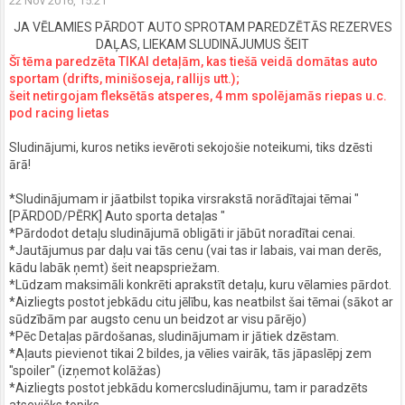
22 Nov 2016, 15:21
JA VĒLAMIES PĀRDOT AUTO SPROTAM PAREDZĒTĀS REZERVES
DAĻAS, LIEKAM SLUDINĀJUMUS ŠEIT
Šī tēma paredzēta TIKAI detaļām, kas tiešā veidā domātas auto
sportam (drifts, minišoseja, rallijs utt.);
šeit netirgojam fleksētās atsperes, 4 mm spolējamās riepas u.c.
pod racing lietas
Sludinājumi, kuros netiks ievēroti sekojošie noteikumi, tiks dzēsti
ārā!
*Sludinājumam ir jāatbilst topika virsrakstā norādītajai tēmai "
[PĀRDOD/PĒRK] Auto sporta detaļas "
*Pārdodot detaļu sludinājumā obligāti ir jābūt noradītai cenai.
*Jautājumus par daļu vai tās cenu (vai tas ir labais, vai man derēs,
kādu labāk ņemt) šeit neapspriežam.
*Lūdzam maksimāli konkrēti aprakstīt detaļu, kuru vēlamies pārdot.
*Aizliegts postot jebkādu citu jēlību, kas neatbilst šai tēmai (sākot ar
sūdzībām par augsto cenu un beidzot ar visu pārējo)
*Pēc Detaļas pārdošanas, sludinājumam ir jātiek dzēstam.
*Aļauts pievienot tikai 2 bildes, ja vēlies vairāk, tās jāpaslēpj zem
"spoiler" (izņemot kolāžas)
*Aizliegts postot jebkādu komercsludinājumu, tam ir paradzēts
atsevišķs topiks