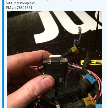
500E par komplektu.
PM vai 28801651