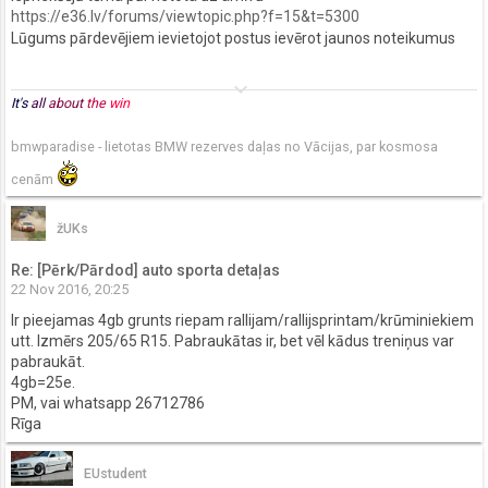
https://e36.lv/forums/viewtopic.php?f=15&t=5300
Lūgums pārdevējiem ievietojot postus ievērot jaunos noteikumus
keyboard_arrow_down
It's
all
about
the
win
bmwparadise - lietotas BMW rezerves daļas no Vācijas, par kosmosa
cenām
žUKs
Re: [Pērk/Pārdod] auto sporta detaļas
22 Nov 2016, 20:25
Ir pieejamas 4gb grunts riepam rallijam/rallijsprintam/krūminiekiem
utt. Izmērs 205/65 R15. Pabraukātas ir, bet vēl kādus treniņus var
pabraukāt.
4gb=25e.
PM, vai whatsapp 26712786
Rīga
EUstudent