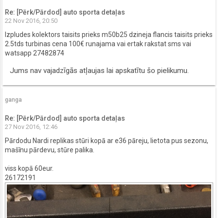
Re: [Pērk/Pārdod] auto sporta detaļas
22 Nov 2016, 20:50
Izpludes kolektors taisits prieks m50b25 dzineja flancis taisits prieks
2.5tds turbinas cena 100€ runajama vai ertak rakstat sms vai
watsapp 27482874
Jums nav vajadzīgās atļaujas lai apskatītu šo pielikumu.
ganga
Re: [Pērk/Pārdod] auto sporta detaļas
27 Nov 2016, 12:46
Pārdodu Nardi replikas stūri kopā ar e36 pāreju, lietota pus sezonu,
mašīnu pārdevu, stūre palika.
viss kopā 60eur.
26172191