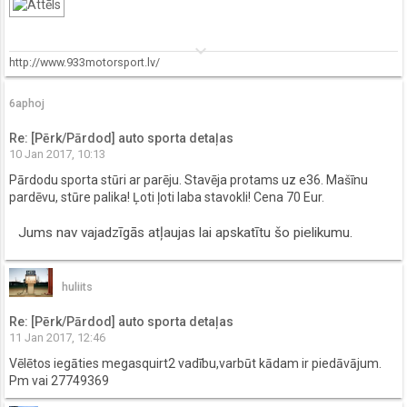
keyboard_arrow_down
http://www.933motorsport.lv/
6aphoj
Re: [Pērk/Pārdod] auto sporta detaļas
10 Jan 2017, 10:13
Pārdodu sporta stūri ar parēju. Stavēja protams uz e36. Mašīnu
pardēvu, stūre palika! Ļoti ļoti laba stavokli! Cena 70 Eur.
Jums nav vajadzīgās atļaujas lai apskatītu šo pielikumu.
huliits
Re: [Pērk/Pārdod] auto sporta detaļas
11 Jan 2017, 12:46
Vēlētos iegāties megasquirt2 vadību,varbūt kādam ir piedāvājum.
Pm vai 27749369