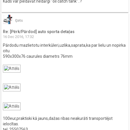
Kāds var piedāvāt nedārgi "oil catch tank"..?
Ģirts
Re: [Pērk/Pārdod] auto sporta detaļas
16 Dec 2016, 17:32
Pārdodu mazlietotu interkūleri,uzlika,saprata,ka par lielu un nopirka
citu.
590x300x76 caurules diametrs 76mm
100eur,praktiski kā jauns,dažas ribas neakurāti transportējot
ielocītas.
tel. 25507563