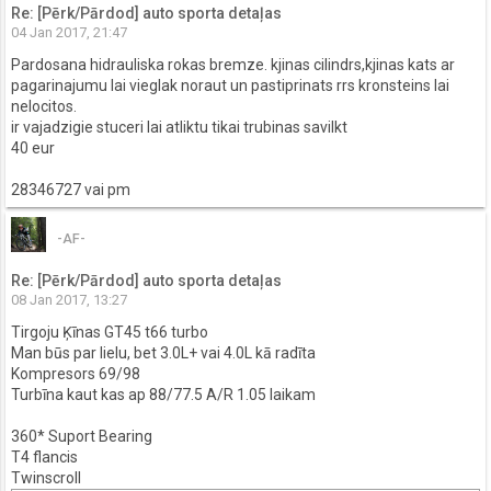
Re: [Pērk/Pārdod] auto sporta detaļas
04 Jan 2017, 21:47
Pardosana hidrauliska rokas bremze. kjinas cilindrs,kjinas kats ar
pagarinajumu lai vieglak noraut un pastiprinats rrs kronsteins lai
nelocitos.
ir vajadzigie stuceri lai atliktu tikai trubinas savilkt
40 eur
28346727 vai pm
-AF-
Re: [Pērk/Pārdod] auto sporta detaļas
08 Jan 2017, 13:27
Tirgoju Ķīnas GT45 t66 turbo
Man būs par lielu, bet 3.0L+ vai 4.0L kā radīta
Kompresors 69/98
Turbīna kaut kas ap 88/77.5 A/R 1.05 laikam
360* Suport Bearing
T4 flancis
Twinscroll