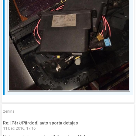
zenins
Re: [Pērk/Pārdod] auto sporta detaļas
11 Dec 2016, 17:16