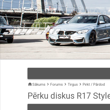
home
keyboard_arrow_right
keyboard_arrow_right
keyboard_arrow_right
Sākums
Forums
Tirgus
Pirkt / Pārdod
Pērku diskus R17 Styl