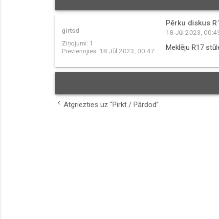
Pērku diskus R
girtsd
18 Jūl 2023, 00:4
Ziņojumi:
1
Meklēju R17 stūl
Pievienojies:
18 Jūl 2023, 00:47
Atgriezties uz “Pirkt / Pārdod”