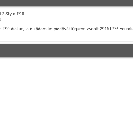
17 Style E90
9
e E90 diskus, ja ir kādam ko piedāvāt lūgums zvanīt 29161776 vai rak