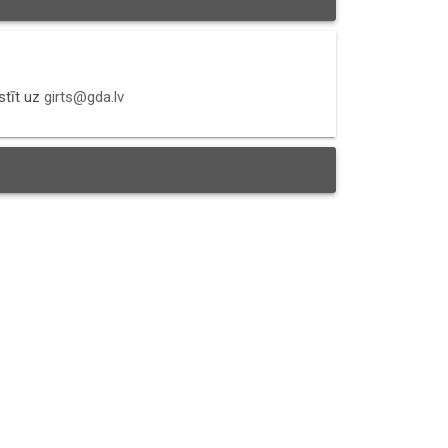
stīt uz
girts@gda.lv