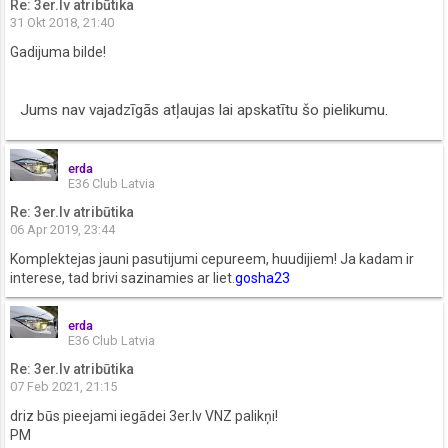
Re: 3er.lv atribūtika
31 Okt 2018, 21:40
Gadijuma bilde!
Jums nav vajadzīgās atļaujas lai apskatītu šo pielikumu.
erda
E36 Club Latvia
Re: 3er.lv atribūtika
06 Apr 2019, 23:44
Komplektejas jauni pasutijumi cepureem, huudijiem! Ja kadam ir
interese, tad brivi sazinamies ar liet.
gosha23
erda
E36 Club Latvia
Re: 3er.lv atribūtika
07 Feb 2021, 21:15
driz būs pieejami iegādei 3er.lv VNZ palikņi!
PM