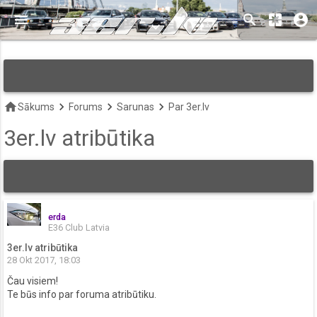
menu
search
pages
account_circle
keyboard_arrow_down
home
keyboard_arrow_right
keyboard_arrow_right
keyboard_arrow_right
Sākums
Forums
Sarunas
Par 3er.lv
3er.lv atribūtika
erda
E36 Club Latvia
3er.lv atribūtika
28 Okt 2017, 18:03
Čau visiem!
Te būs info par foruma atribūtiku.