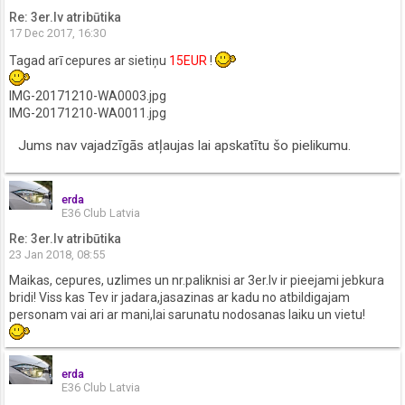
Re: 3er.lv atribūtika
17 Dec 2017, 16:30
Tagad arī cepures ar sietiņu
15EUR
!
IMG-20171210-WA0003.jpg
IMG-20171210-WA0011.jpg
Jums nav vajadzīgās atļaujas lai apskatītu šo pielikumu.
erda
E36 Club Latvia
Re: 3er.lv atribūtika
23 Jan 2018, 08:55
Maikas, cepures, uzlimes un nr.paliknisi ar 3er.lv ir pieejami jebkura
bridi! Viss kas Tev ir jadara,jasazinas ar kadu no atbildigajam
personam vai ari ar mani,lai sarunatu nodosanas laiku un vietu!
erda
E36 Club Latvia