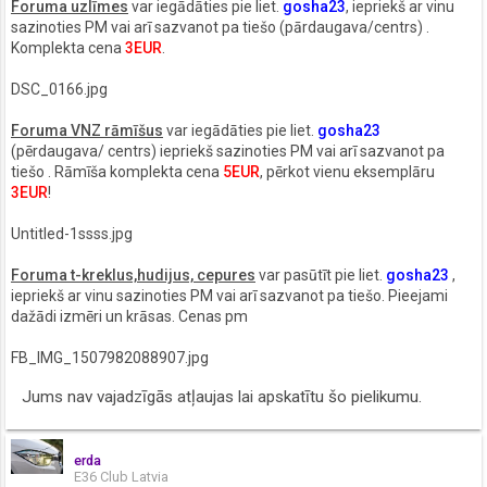
Foruma uzlīmes
var iegādāties pie liet.
gosha23
, iepriekš ar vinu
sazinoties PM vai arī sazvanot pa tiešo (pārdaugava/centrs) .
Komplekta cena
3EUR
.
DSC_0166.jpg
Foruma VNZ rāmīšus
var iegādāties pie liet.
gosha23
(pērdaugava/ centrs) iepriekš sazinoties PM vai arī sazvanot pa
tiešo . Rāmīša komplekta cena
5EUR
, pērkot vienu eksemplāru
3EUR
!
Untitled-1ssss.jpg
Foruma t-kreklus,hudijus, cepures
var pasūtīt pie liet.
gosha23
,
iepriekš ar vinu sazinoties PM vai arī sazvanot pa tiešo. Pieejami
dažādi izmēri un krāsas. Cenas pm
FB_IMG_1507982088907.jpg
Jums nav vajadzīgās atļaujas lai apskatītu šo pielikumu.
erda
E36 Club Latvia