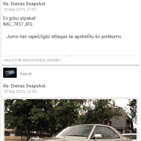
Re: Dienas Snapshot
10 Sep 2015, 21:07
Es gribu atpakaļ!
IMG_7437.JPG
Jums nav vajadzīgās atļaujas lai apskatītu šo pielikumu.
keyboard_arrow_down
Jaucu E46 automobiļus detaļās !
GatisB.
Re: Dienas Snapshot
10 Sep 2015, 23:06