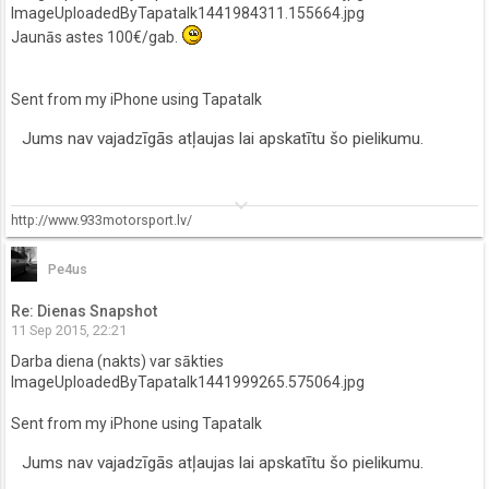
ImageUploadedByTapatalk1441984311.155664.jpg
Jaunās astes 100€/gab.
Sent from my iPhone using Tapatalk
Jums nav vajadzīgās atļaujas lai apskatītu šo pielikumu.
keyboard_arrow_down
http://www.933motorsport.lv/
Pe4us
Re: Dienas Snapshot
11 Sep 2015, 22:21
Darba diena (nakts) var sākties
ImageUploadedByTapatalk1441999265.575064.jpg
Sent from my iPhone using Tapatalk
Jums nav vajadzīgās atļaujas lai apskatītu šo pielikumu.