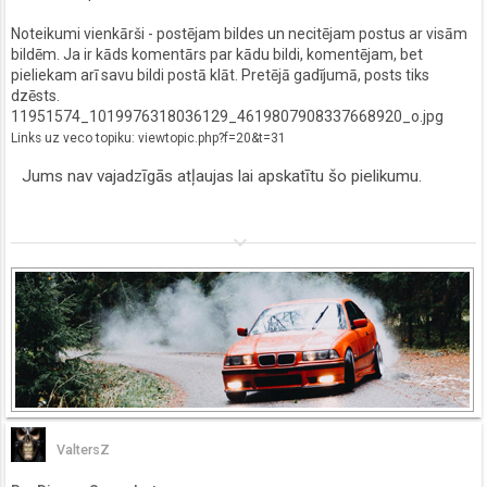
Noteikumi vienkārši - postējam bildes un necitējam postus ar visām
bildēm. Ja ir kāds komentārs par kādu bildi, komentējam, bet
pieliekam arī savu bildi postā klāt. Pretējā gadījumā, posts tiks
dzēsts.
11951574_1019976318036129_4619807908337668920_o.jpg
Links uz veco topiku: viewtopic.php?f=20&t=31
Jums nav vajadzīgās atļaujas lai apskatītu šo pielikumu.
keyboard_arrow_down
ValtersZ