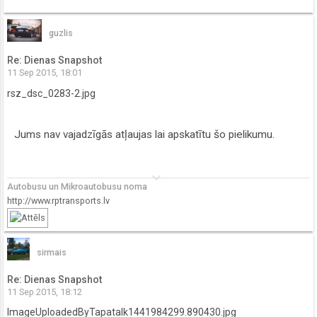
guzlis
Re: Dienas Snapshot
11 Sep 2015, 18:01
rsz_dsc_0283-2.jpg
Jums nav vajadzīgās atļaujas lai apskatītu šo pielikumu.
keyboard_arrow_down
Autobusu un Mikroautobusu noma
http://www.rptransports.lv
sirmais
Re: Dienas Snapshot
11 Sep 2015, 18:12
ImageUploadedByTapatalk1441984299.890430.jpg