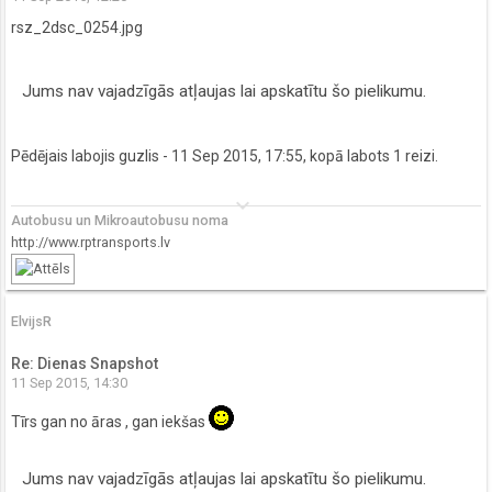
rsz_2dsc_0254.jpg
Jums nav vajadzīgās atļaujas lai apskatītu šo pielikumu.
Pēdējais labojis
guzlis
- 11 Sep 2015, 17:55, kopā labots 1 reizi.
keyboard_arrow_down
Autobusu un Mikroautobusu noma
http://www.rptransports.lv
ElvijsR
Re: Dienas Snapshot
11 Sep 2015, 14:30
Tīrs gan no āras , gan iekšas
Jums nav vajadzīgās atļaujas lai apskatītu šo pielikumu.