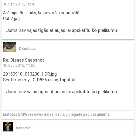
10 Sep 2015, 10:10
Ārā bija tāds laiks, ka nevarēja nenobildēt.
Cab2.jpg
Jums nav vajadzīgās atļaujas lai apskatītu šo pielikumu.
DKristaps
Re: Dienas Snapshot
10 Sep 2015, 11:06
20150910_013230_HDR.jpg
Sent from my LG-D855 using Tapatalk
Jums nav vajadzīgās atļaujas lai apskatītu šo pielikumu.
keyboard_arrow_down
Lietotas BMW rezerves daļas, dzinēju piegāde pēc pasūtījuma
ValtersZ