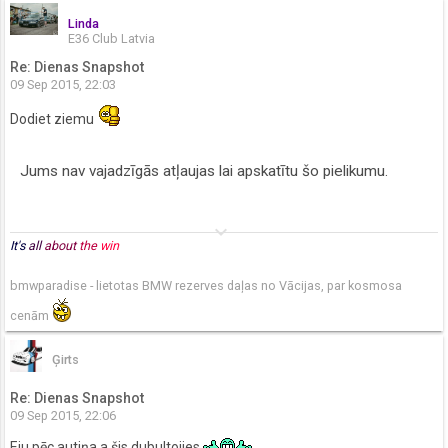
Linda
E36 Club Latvia
Re: Dienas Snapshot
09 Sep 2015, 22:03
Dodiet ziemu
Jums nav vajadzīgās atļaujas lai apskatītu šo pielikumu.
keyboard_arrow_down
It's
all
about
the
win
bmwparadise - lietotas BMW rezerves daļas no Vācijas, par kosmosa
cenām
Ģirts
Re: Dienas Snapshot
09 Sep 2015, 22:06
Eju pēc autiņa,a šis dubultojies