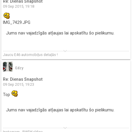
Re: Dienas Snapshot
09 Sep 2015, 19:18
IMG_7429.JPG
Jums nav vajadzīgās atļaujas lai apskatītu šo pielikumu.
keyboard_arrow_down
Jaucu E46 automobiļus detaļās !
Edzy
Re: Dienas Snapshot
09 Sep 2015, 19:23
Top
Jums nav vajadzīgās atļaujas lai apskatītu šo pielikumu.
keyboard_arrow_down
Instagram - RWDKuldiga