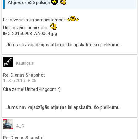
Atgriežos e36 pulciņā
Esi cilvecisks un samaini lampas
Un apsveicu ar pirkumu
IMG-20150908-WA0004.jpg
Jums nav vajadzīgās atļaujas lai apskatītu šo pielikumu.
Kautrigais
Re: Dienas Snapshot
10 Sep 2015, 03:05
Cita zeme! United Kingdom..:)
Jums nav vajadzīgās atļaujas lai apskatītu šo pielikumu.
A_C
Re: Dienas Snapshot