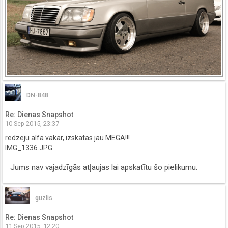
DN-848
Re: Dienas Snapshot
10 Sep 2015, 23:37
redzeju alfa vakar, izskatas jau MEGA!!!
IMG_1336.JPG
Jums nav vajadzīgās atļaujas lai apskatītu šo pielikumu.
guzlis
Re: Dienas Snapshot
11 Sep 2015, 12:20