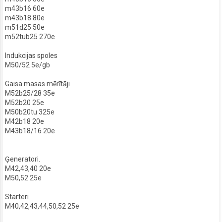
m43b16 60e
m43b18 80e
m51d25 50e
m52tub25 270e
Indukcijas spoles
M50/52 5e/gb
Gaisa masas mērītāji
M52b25/28 35e
M52b20 25e
M50b20tu 325e
M42b18 20e
M43b18/16 20e
Ģeneratori.
M42,43,40 20e
M50,52 25e
Starteri
M40,42,43,44,50,52 25e