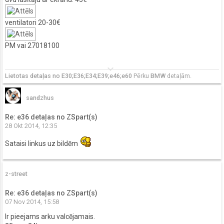
ventilatori 20-30€
PM vai 27018100
keyboard_arrow_down
Lietotas detaļas no E30;E36;E34;E39;e46;e60
Pērku
BMW
detaļām.
sandzhus
Re: e36 detaļas no ZSpart(s)
28 Okt 2014, 12:35
Sataisi linkus uz bildēm
z-street
Re: e36 detaļas no ZSpart(s)
07 Nov 2014, 15:58
Ir pieejams arku valcējamais.