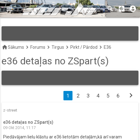
menu
search
pages
account_circle
keyboard_arrow_down
home
keyboard_arrow_right
keyboard_arrow_right
keyboard_arrow_right
keyboard_arrow_right
Sākums
Forums
Tirgus
Pirkt / Pārdod
E36
e36 detaļas no ZSpart(s)
chevron_right
1
2
3
4
5
6
z-street
e36 detaļas no ZSpart(s)
09 Okt 2014, 11:17
Piedāvājam lielu klāstu ar e36 lietotām detaļām,kā arī varam