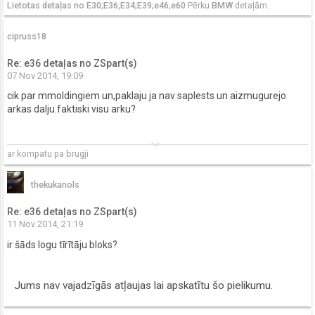
Lietotas detaļas no E30;E36;E34;E39;e46;e60
Pērku
BMW
detaļām.
cipruss18
Re: e36 detaļas no ZSpart(s)
07 Nov 2014, 19:09
cik par mmoldingiem un,paklaju ja nav saplests un aizmugurejo
arkas dalju.faktiski visu arku?
keyboard_arrow_down
ar kompatu pa brugji
thekukanols
Re: e36 detaļas no ZSpart(s)
11 Nov 2014, 21:19
ir šāds logu tīrītāju bloks?
Jums nav vajadzīgās atļaujas lai apskatītu šo pielikumu.