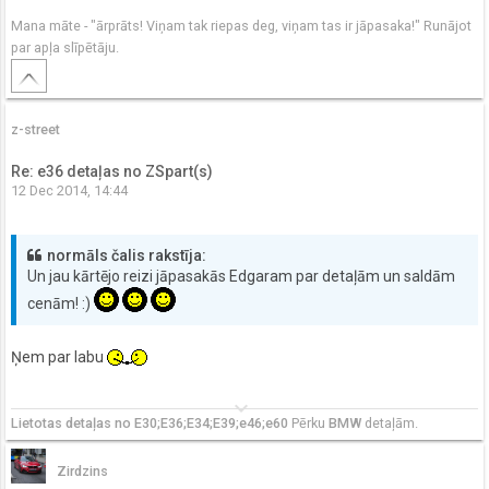
Mana māte - "ārprāts! Viņam tak riepas deg, viņam tas ir jāpasaka!" Runājot
par apļa slīpētāju.
z-street
Re: e36 detaļas no ZSpart(s)
12 Dec 2014, 14:44
normāls čalis rakstīja:
Un jau kārtējo reizi jāpasakās Edgaram par detaļām un saldām
cenām! :)
Ņem par labu
keyboard_arrow_down
Lietotas detaļas no E30;E36;E34;E39;e46;e60
Pērku
BMW
detaļām.
Zirdzins