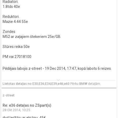
Radiatori.
1.8tds 40e
Reduktori.
Mazie 4.44 55e
Zondes
M52 ar zaļajiem štekeriem 25e/GB.
Stūres reika 50e
PM vai 27018100
Pēdējais labojis
z-street
- 19 Dec 2014, 17:47, kopā labots 6 reizes.
keyboard_arrow_down
Lietotas detaļas no E30;E36;E34;E39;e46;e60
Pērku
BMW
detaļām.
z-street
Re: e36 detaļas no ZSpart(s)
28 Okt 2014, 10:25
dvd lasītāju ar ekrānu. 45€