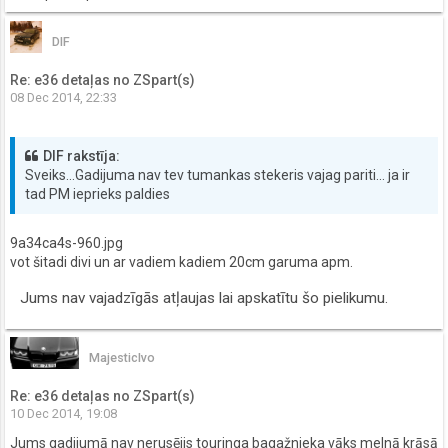
DIF
Re: e36 detaļas no ZSpart(s)
08 Dec 2014, 22:33
DIF rakstīja:
Sveiks...Gadijuma nav tev tumankas stekeris vajag pariti... ja ir
tad PM ieprieks paldies
9a34ca4s-960.jpg
vot šitadi divi un ar vadiem kadiem 20cm garuma apm.
Jums nav vajadzīgās atļaujas lai apskatītu šo pielikumu.
MajesticIvo
Re: e36 detaļas no ZSpart(s)
10 Dec 2014, 19:08
Jums gadijumā nav nerusējis touringa bagažnieka vāks melnā krāsā