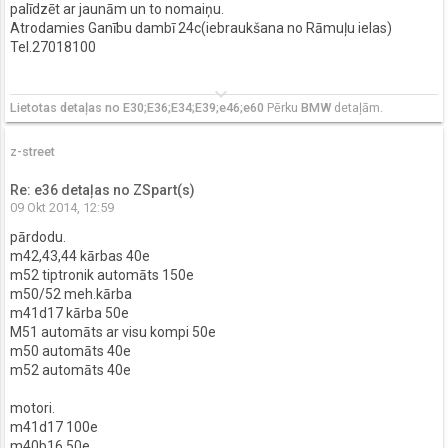
palīdzēt ar jaunām un to nomaiņu.
Atrodamies Ganību dambī 24c(iebraukšana no Rāmuļu ielas)
Tel.27018100
keyboard_arrow_down
Lietotas detaļas no E30;E36;E34;E39;e46;e60
Pērku
BMW
detaļām.
z-street
Re: e36 detaļas no ZSpart(s)
09 Okt 2014, 12:59
pārdodu.
m42,43,44 kārbas 40e
m52 tiptronik automāts 150e
m50/52 meh.kārba
m41d17 kārba 50e
M51 automāts ar visu kompi 50e
m50 automāts 40e
m52 automāts 40e
motori.
m41d17 100e
m40b16 50e