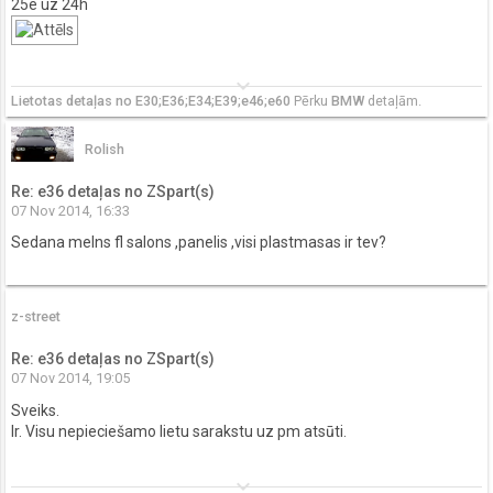
25e uz 24h
keyboard_arrow_down
Lietotas detaļas no E30;E36;E34;E39;e46;e60
Pērku
BMW
detaļām.
Rolish
Re: e36 detaļas no ZSpart(s)
07 Nov 2014, 16:33
Sedana melns fl salons ,panelis ,visi plastmasas ir tev?
z-street
Re: e36 detaļas no ZSpart(s)
07 Nov 2014, 19:05
Sveiks.
Ir. Visu nepieciešamo lietu sarakstu uz pm atsūti.
keyboard_arrow_down