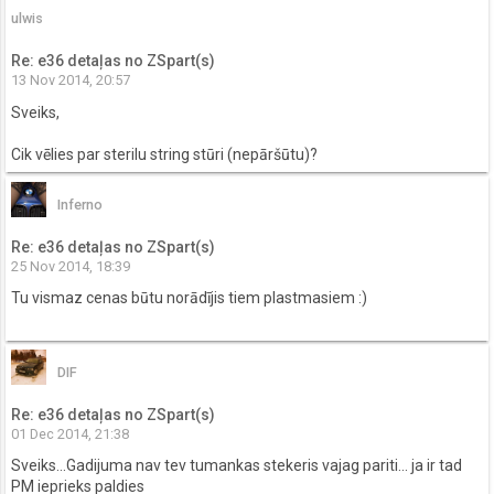
ulwis
Re: e36 detaļas no ZSpart(s)
13 Nov 2014, 20:57
Sveiks,
Cik vēlies par sterilu string stūri (nepāršūtu)?
Inferno
Re: e36 detaļas no ZSpart(s)
25 Nov 2014, 18:39
Tu vismaz cenas būtu norādījis tiem plastmasiem :)
DIF
Re: e36 detaļas no ZSpart(s)
01 Dec 2014, 21:38
Sveiks...Gadijuma nav tev tumankas stekeris vajag pariti... ja ir tad
PM ieprieks paldies