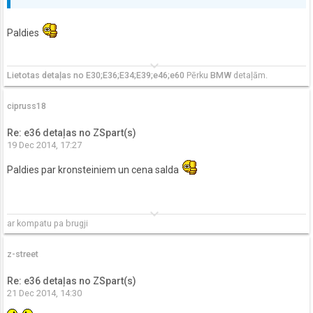
Paldies
keyboard_arrow_down
Lietotas detaļas no E30;E36;E34;E39;e46;e60
Pērku
BMW
detaļām.
cipruss18
Re: e36 detaļas no ZSpart(s)
19 Dec 2014, 17:27
Paldies par kronsteiniem un cena salda
keyboard_arrow_down
ar kompatu pa brugji
z-street
Re: e36 detaļas no ZSpart(s)
21 Dec 2014, 14:30