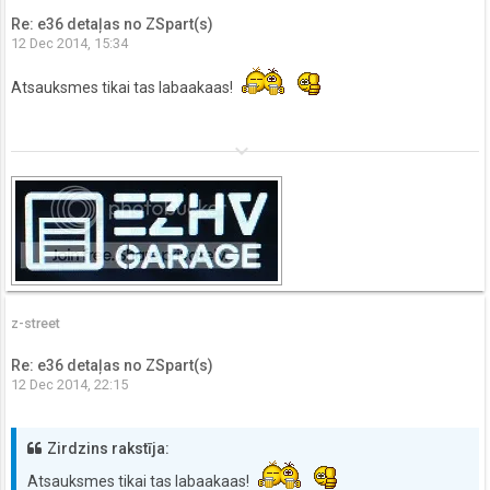
Re: e36 detaļas no ZSpart(s)
12 Dec 2014, 15:34
Atsauksmes tikai tas labaakaas!
keyboard_arrow_down
z-street
Re: e36 detaļas no ZSpart(s)
12 Dec 2014, 22:15
Zirdzins rakstīja:
Atsauksmes tikai tas labaakaas!