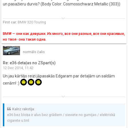
un pasažieru durvis? (Body Color: Cosmosschwarz Metallic (303))
keyboard_arrow_down
First car:
BMW 320 Touring
BMW — они как девушки. Их много, все они разные, все они красивые,
но твоя- она такая одна.
normāls čalis
Re: e36 detaļas no ZSpart(s)
12 Dec 2014, 11:42
Un jau kārtējo reizi jāpasakās Edgaram par detaļām un saldām
cenām! :)
keyboard_arrow_down
Kalnz rakstīja:
e36 bez bloķa ir alus bez grādiem / sieviete no gumijas / elektriskā
cigarete u.tml