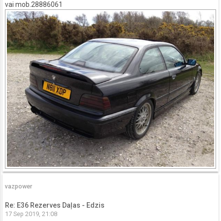
vai mob.28886061
vazpower
Re: E36 Rezerves Daļas - Edzis
17 Sep 2019, 21:08