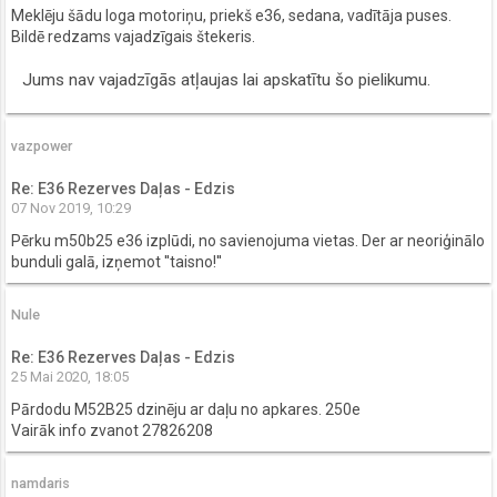
Meklēju šādu loga motoriņu, priekš e36, sedana, vadītāja puses.
Bildē redzams vajadzīgais štekeris.
Jums nav vajadzīgās atļaujas lai apskatītu šo pielikumu.
vazpower
Re: E36 Rezerves Daļas - Edzis
07 Nov 2019, 10:29
Pērku m50b25 e36 izplūdi, no savienojuma vietas. Der ar neoriģinālo
bunduli galā, izņemot ''taisno!''
Nule
Re: E36 Rezerves Daļas - Edzis
25 Mai 2020, 18:05
Pārdodu M52B25 dzinēju ar daļu no apkares. 250e
Vairāk info zvanot 27826208
namdaris