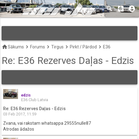
menu
search
pages
account_circle
keyboard_arrow_down
home
keyboard_arrow_right
keyboard_arrow_right
keyboard_arrow_right
keyboard_arrow_right
Sākums
Forums
Tirgus
Pirkt / Pārdod
E36
Re: E36 Rezerves Daļas - Edzis
edzis
E36 Club Latvia
Re: E36 Rezerves Daļas - Edzis
03 Feb 2017, 11:59
Zvana, vai rakstam whatsappa 29555nulle87
Atrodas ādažos