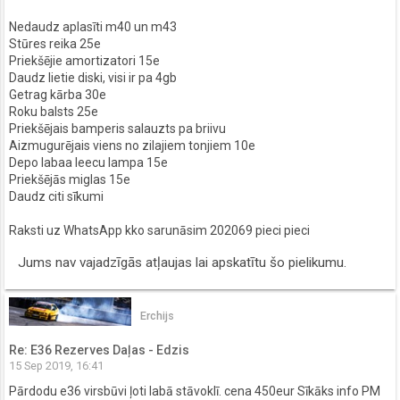
Nedaudz aplasīti m40 un m43
Stūres reika 25e
Priekšējie amortizatori 15e
Daudz lietie diski, visi ir pa 4gb
Getrag kārba 30e
Roku balsts 25e
Priekšējais bamperis salauzts pa briivu
Aizmugurējais viens no zilajiem tonjiem 10e
Depo labaa leecu lampa 15e
Priekšējās miglas 15e
Daudz citi sīkumi
Raksti uz WhatsApp kko sarunāsim 202069 pieci pieci
Jums nav vajadzīgās atļaujas lai apskatītu šo pielikumu.
Erchijs
Re: E36 Rezerves Daļas - Edzis
15 Sep 2019, 16:41
Pārdodu e36 virsbūvi ļoti labā stāvoklī. cena 450eur Sīkāks info PM