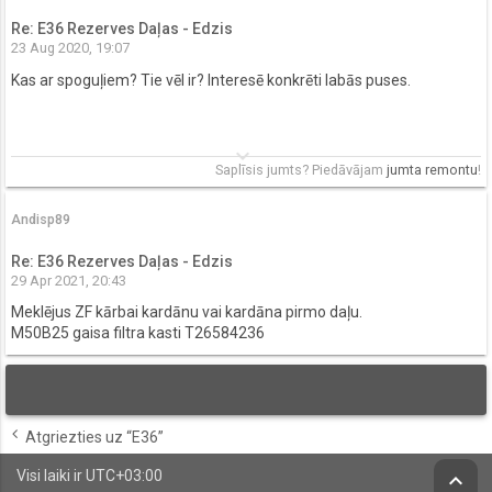
Re: E36 Rezerves Daļas - Edzis
23 Aug 2020, 19:07
Kas ar spoguļiem? Tie vēl ir? Interesē konkrēti labās puses.
keyboard_arrow_down
Saplīsis jumts? Piedāvājam
jumta remontu
!
Andisp89
Re: E36 Rezerves Daļas - Edzis
29 Apr 2021, 20:43
Meklējus ZF kārbai kardānu vai kardāna pirmo daļu.
M50B25 gaisa filtra kasti T26584236
Atgriezties uz “E36”
Visi laiki ir
UTC+03:00
keyboard_arrow_up