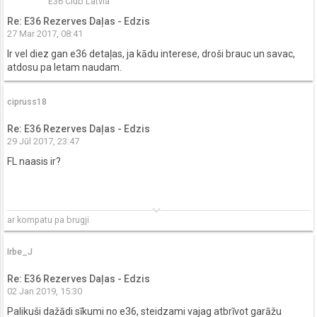
E36 Club Latvia
Re: E36 Rezerves Daļas - Edzis
27 Mar 2017, 08:41
Ir vel diez gan e36 detaļas, ja kādu interese, droši brauc un savac,
atdosu pa letam naudam.
cipruss18
Re: E36 Rezerves Daļas - Edzis
29 Jūl 2017, 23:47
FL naasis ir?
keyboard_arrow_down
ar kompatu pa brugji
Irbe_J
Re: E36 Rezerves Daļas - Edzis
02 Jan 2019, 15:30
Palikuši dažādi sīkumi no e36, steidzami vajag atbrīvot garāžu