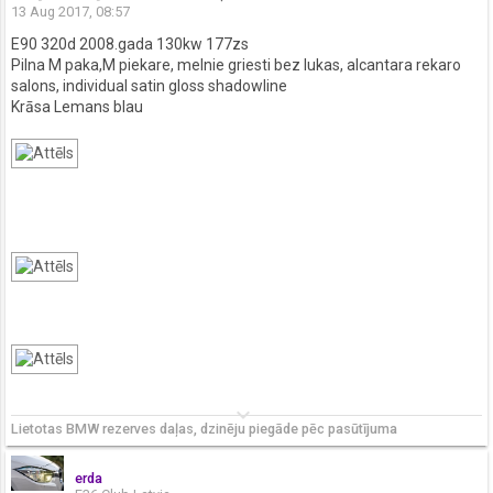
13 Aug 2017, 08:57
E90 320d 2008.gada 130kw 177zs
Pilna M paka,M piekare, melnie griesti bez lukas, alcantara rekaro
salons, individual satin gloss shadowline
Krāsa Lemans blau
keyboard_arrow_down
Lietotas BMW rezerves daļas, dzinēju piegāde pēc pasūtījuma
erda