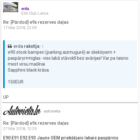
erda
E36 Club Latvia
Re: [Pārdod] e9x rezerves daļas
17 Mar 2018, 22:09
erda
rakstīja:
↑
e90 stock bamperi (parking aizmugurē) ar sliekšņiem +
paspārņi+miglas -viss labā stāvoklī bez avārijas! Var pa taisno
mest virsu mašīnai.
Sapphire black krāsa.
150EUR
UP
autovieta
Re: [Pārdod] e9x rezerves daļas
27 Mar 2018, 12:29
E90 E91 E92 E93 Jauns OEM priekšējais labais paspārnis