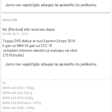
Jums nav vajadzīgās atļaujas lai apskatītu šo pielikumu.
Dimon328
Re: [Pārdod] e9x rezerves daļas
20 Okt 2017, 10:21
Tirgoju DVD diskus ar nuvi Eastern Eirope 2016
Ir gan uz MK4 5€ gan uz CCC 7€
Ja kadam interese rakstiet uz watsapu vai viber
275763nulle2
Jums nav vajadzīgās atļaujas lai apskatītu šo pielikumu.
keyboard_arrow_down
Ex:
BMW e36 325Ci 1992g
BMW e46 330i 2001g
BMW e39 525d 2003g
BMW e36 320Cabrio 1997g
BMW e46 328Ci 1999g