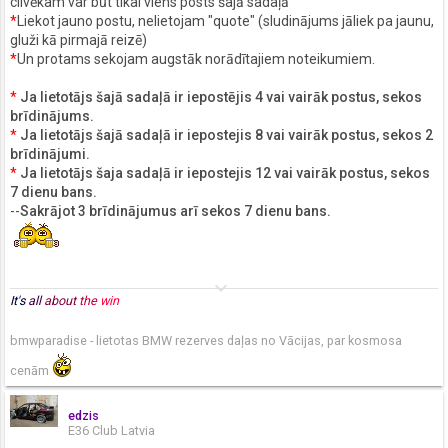
cilvēkam var būt tikai viens posts šajā sadaļā
*
Liekot jauno postu, nelietojam "quote" (sludinājums jāliek pa jaunu,
gluži kā pirmajā reizē)
*
Un protams sekojam augstāk norādītajiem noteikumiem.
*
Ja lietotājs šajā sadaļā ir iepostējis 4 vai vairāk postus, sekos
brīdinājums.
*
Ja lietotājs šajā sadaļā ir iepostejis 8 vai vairāk postus, sekos 2
brīdinājumi.
*
Ja lietotājs šaja sadaļā ir iepostejis 12 vai vairāk postus, sekos
7 dienu bans.
--
Sakrājot 3 brīdinājumus arī sekos 7 dienu bans.
keyboard_arrow_down
It's
all
about
the
win
bmwparadise - lietotas BMW rezerves daļas no Vācijas, par kosmosa
cenām
edzis
E36 Club Latvia