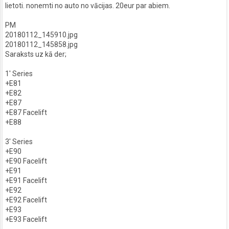
lietoti. nonemti no auto no vācijas. 20eur par abiem.
PM
20180112_145910.jpg
20180112_145858.jpg
Saraksts uz kā der;
1' Series
+E81
+E82
+E87
+E87 Facelift
+E88
3' Series
+E90
+E90 Facelift
+E91
+E91 Facelift
+E92
+E92 Facelift
+E93
+E93 Facelift