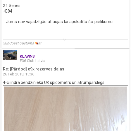
X1 Series
+E84
Jums nav vajadzīgās atļaujas lai apskatītu šo pielikumu.
keyboard_arrow_down
SunCoast Customs
I
I
I
M
KLAVINS
E36 Club Latvia
Re: [Pārdod] e9x rezerves daļas
26 Feb 2018, 15:36
4-cilindra bendzinieka UK spidometrs un ātrumpārslēgs