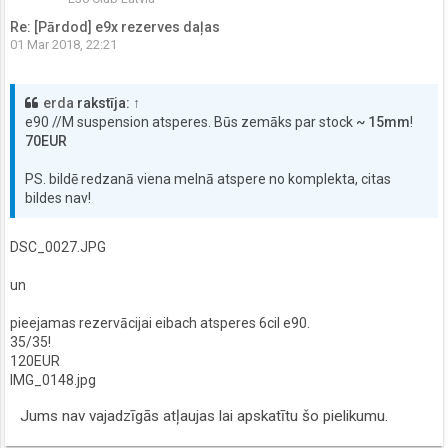
Re: [Pārdod] e9x rezerves daļas
01 Mar 2018, 22:21
erda
rakstīja:
↑
e90 //M suspension atsperes. Būs zemāks par stock
~ 15mm
!
70EUR
PS. bildē redzanā viena melnā atspere no komplekta, citas
bildes nav!
DSC_0027.JPG
un
pieejamas rezervācijai eibach atsperes 6cil e90.
35/35!
120EUR
IMG_0148.jpg
Jums nav vajadzīgās atļaujas lai apskatītu šo pielikumu.