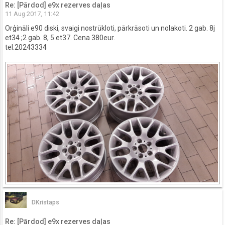
Re: [Pārdod] e9x rezerves daļas
11 Aug 2017, 11:42
Orģināli e90 diski, svaigi nostrūkloti, pārkrāsoti un nolakoti. 2 gab. 8j
et34 ;2 gab. 8, 5 et37. Cena 380eur.
tel.20243334
DKristaps
Re: [Pārdod] e9x rezerves daļas