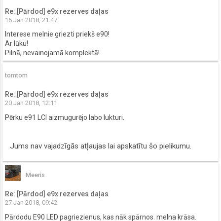
Re: [Pārdod] e9x rezerves daļas
16 Jan 2018, 21:47
Interese melnie griezti priekš e90!
Ar lūku!
Pilnā, nevainojamā komplektā!
tomtom
Re: [Pārdod] e9x rezerves daļas
20 Jan 2018, 12:11
Pērku e91 LCI aizmugurējo labo lukturi.
Jums nav vajadzīgās atļaujas lai apskatītu šo pielikumu.
Meeris
Re: [Pārdod] e9x rezerves daļas
27 Jan 2018, 09:42
Pārdodu E90 LED pagriezienus, kas nāk spārnos. melna krāsa.