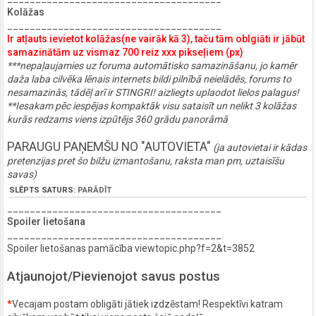
Kolāžas
______________________________________
Ir atļauts ievietot kolāžas(ne vairāk kā 3), taču tām oblgiāti ir jābūt
samazinātām uz vismaz 700 reiz xxx pikseļiem (px)
***nepaļaujamies uz foruma automātisko samazināšanu, jo kamēr
daža laba cilvēka lēnais internets bildi pilnībā neielādēs, forums to
nesamazinās, tādēļ arī ir STINGRI! aizliegts uplaodot lielos palagus!
**Iesakam pēc iespējas kompaktāk visu sataisīt un nelikt 3 kolāžas
kurās redzams viens izpūtējs 360 grādu panorāmā
PARAUGU PAŅEMŠU NO "AUTOVIETA"
(ja autovietai ir kādas
pretenzijas pret šo bilžu izmantošanu, raksta man pm, uztaisīšu
savas)
SLĒPTS SATURS:
PARĀDĪT
______________________________________
Spoiler lietošana
______________________________________
Spoiler lietošanas pamācība viewtopic.php?f=2&t=3852
Atjaunojot/Pievienojot savus postus
*
Vecajam postam obligāti jātiek izdzēstam! Respektīvi katram