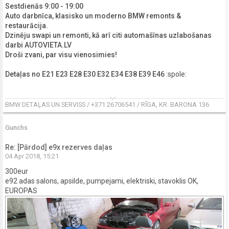
Sestdienās 9:00 - 19:00
Auto darbnīca, klasisko un moderno BMW remonts &
restaurācija.
Dzinēju swapi un remonti, kā arī citi automašīnas uzlabošanas
darbi AUTOVIETA.LV
Droši zvani, par visu vienosimies!
Detaļas no E21 E23 E28 E30 E32 E34 E38 E39 E46
:spole:
keyboard_arrow_down
BMW DETAĻAS UN SERVISS / +371 26706541 / RĪGA, KR. BARONA 136
Gunchs
Re: [Pārdod] e9x rezerves daļas
04 Apr 2018, 15:21
300eur
e92 adas salons, apsilde, pumpejami, elektriski, stavoklis OK,
EUROPAS