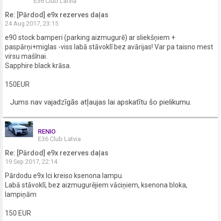
E36 Club Latvia
Re: [Pārdod] e9x rezerves daļas
24 Aug 2017, 23:15
e90 stock bamperi (parking aizmugurē) ar sliekšņiem +
paspārņi+miglas -viss labā stāvoklī bez avārijas! Var pa taisno mest
virsu mašīnai.
Sapphire black krāsa.
150EUR
Jums nav vajadzīgās atļaujas lai apskatītu šo pielikumu.
RENIO
E36 Club Latvia
Re: [Pārdod] e9x rezerves daļas
19 Sep 2017, 22:14
Pārdodu e9x lci kreiso ksenona lampu.
Labā stāvoklī, bez aizmugurējiem vāciņiem, ksenona bloka,
lampiņām
150 EUR