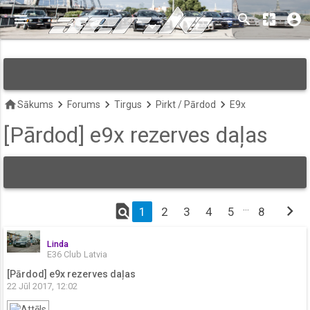
menu
search
pages
account_circle
keyboard_arrow_down
home
keyboard_arrow_right
keyboard_arrow_right
keyboard_arrow_right
keyboard_arrow_right
Sākums
Forums
Tirgus
Pirkt / Pārdod
E9x
[Pārdod] e9x rezerves daļas
find_in_page
…
chevron_right
1
2
3
4
5
8
Linda
E36 Club Latvia
[Pārdod] e9x rezerves daļas
22 Jūl 2017, 12:02