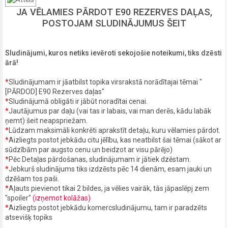
JA VĒLAMIES PĀRDOT E90 REZERVES DAĻAS,
POSTOJAM SLUDINĀJUMUS ŠEIT
Sludinājumi, kuros netiks ievēroti sekojošie noteikumi, tiks dzēsti
ārā!
*
Sludinājumam ir jāatbilst topika virsrakstā norādītajai tēmai "
[PĀRDOD] E90 Rezerves daļas"
*
Sludinājumā obligāti ir jābūt noradītai cenai.
*
Jautājumus par daļu (vai tas ir labais, vai man derēs, kādu labāk
ņemt) šeit neapspriežam.
*
Lūdzam maksimāli konkrēti aprakstīt detaļu, kuru vēlamies pārdot.
*
Aizliegts postot jebkādu citu jēlību, kas neatbilst šai tēmai (sākot ar
sūdzībām par augsto cenu un beidzot ar visu pārējo)
*
Pēc Detaļas pārdošanas, sludinājumam ir jātiek dzēstam.
*
Jebkurš sludinājums tiks izdzēsts pēc 14 dienām, esam jauki un
dzēšam tos paši.
*
Aļauts pievienot tikai 2 bildes, ja vēlies vairāk, tās jāpaslēpj zem
"spoiler"
(izņemot kolāžas)
*
Aizliegts postot jebkādu komercsludinājumu, tam ir paradzēts
atsevišķ topiks
______________________________________