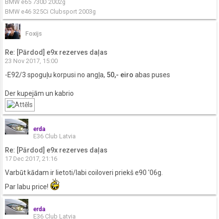
BMW e65 730D 2002g
BMW e46 325Ci Clubsport 2003g
Foxijs
Re: [Pārdod] e9x rezerves daļas
23 Nov 2017, 15:00
-E92/3 spoguļu korpusi no angļa,
50,- eiro
abas puses
Der kupejām un kabrio
erda
E36 Club Latvia
Re: [Pārdod] e9x rezerves daļas
17 Dec 2017, 21:16
Varbūt kādam ir lietoti/labi coiloveri priekš e90 '06g.
Par labu price!
erda
E36 Club Latvia