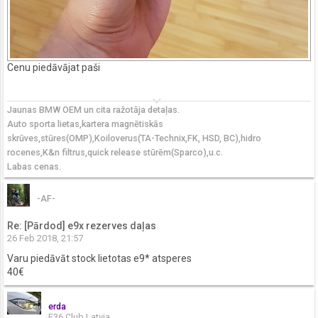
Cenu piedāvājat paši
keyboard_arrow_down
Jaunas BMW OEM un cita ražotāja detaļas.
Auto sporta lietas,kartera magnētiskās
skrūves,stūres(OMP),Koiloverus(TA-Technix,FK, HSD, BC),hidro
rocenes,K&n filtrus,quick release stūrēm(Sparco),u.c.
Labas cenas.
-AF-
Re: [Pārdod] e9x rezerves daļas
26 Feb 2018, 21:57
Varu piedāvāt stock lietotas e9* atsperes
40€
erda
E36 Club Latvia