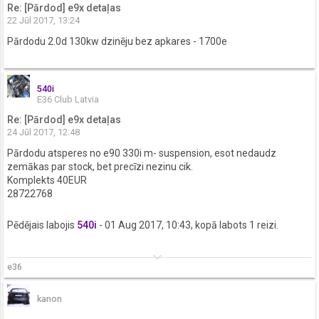
Re: [Pārdod] e9x detaļas
22 Jūl 2017, 13:24
Pārdodu 2.0d 130kw dzinēju bez apkares - 1700e
540i
E36 Club Latvia
Re: [Pārdod] e9x detaļas
24 Jūl 2017, 12:48
Pārdodu atsperes no e90 330i m- suspension, esot nedaudz
zemākas par stock, bet precīzi nezinu cik.
Komplekts 40EUR
28722768
Pēdējais labojis
540i
- 01 Aug 2017, 10:43, kopā labots 1 reizi.
keyboard_arrow_down
e36
kanon