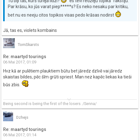
Tu biji tas, kurš turēja līdzi?
"es tevi redzēju topikā" rakstīju.
Par krāsu, ko jūs varat piep*****s? Es neko nesaku par kritiku,
bet nu es neeju citos topikos visas pedo krāsas nodirst
Jā, tas es, violets kombains
TomSkarsts
Re: maartyd tourings
06 Mai 2017, 01:09
Hvz kā ar pulētiem plauktiem būtu bet jāredz dzīvē vai jāredz
skaistas bildes, pēc šīm grūti spriest. Man nez kapēc liekas ka tieši
būs zbis.
keyboard_arrow_down
Being second is being the first of the losers.
/Senna/
Dzhejs
Re: maartyd tourings
06 Mai 2017, 01:14