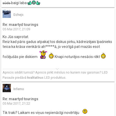
̶s̶ū̶d̶s̶ baigi laba
Dzhejs
Re: maartyd tourings
05 Mai 2017, 21:09
Ko Jūs saprotat.
Reiz kad pāris gadus atpakaļ tos diskus pirku, kādreizējais īpašnieks
teica ka krāsa vienkārši ah*****ā, jo vecrīgā pat mazās esot
fočējušās pie diskiem
Knapi noturējos nesācis rēkt
keyboard_arrow_down
Apnicis sēdēt tumsā? Apnicis pirkt mēslus no kuriem nav gaismas? LED
Pasaule piedāvā
kvalitatīvus
LED produktus.
Inferno
Re: maartyd tourings
05 Mai 2017, 21:22
Tik traki? Laikam es viņus nepienācīgi novērtēju