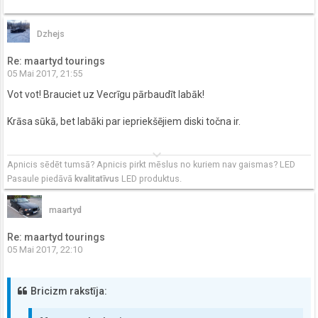
Dzhejs
Re: maartyd tourings
05 Mai 2017, 21:55
Vot vot! Brauciet uz Vecrīgu pārbaudīt labāk!
Krāsa sūkā, bet labāki par iepriekšējiem diski točna ir.
keyboard_arrow_down
Apnicis sēdēt tumsā? Apnicis pirkt mēslus no kuriem nav gaismas? LED
Pasaule piedāvā
kvalitatīvus
LED produktus.
maartyd
Re: maartyd tourings
05 Mai 2017, 22:10
Bricizm rakstīja: