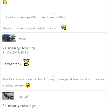
keyboard_arrow_down
Gribi atkal atsevišķu e36 forumu? Ienāc e-36.lv
Moderi un admini - varat nedzēst parakstu.
swiss
Re: maartyd tourings
11 Mai 2017, 20:31
Calypsored?
keyboard_arrow_down
Klasika - Labākais kas var būt, līdz sajūgs sāk pārāk traki slīdēt un Tu esi kā
vilciens uzsākot
maartyd
Re: maartyd tourings