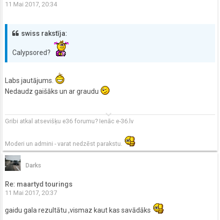
11 Mai 2017, 20:34
swiss rakstīja:
Calypsored?
Labs jautājums.
Nedaudz gaišāks un ar graudu
keyboard_arrow_down
Gribi atkal atsevišķu e36 forumu? Ienāc e-36.lv
Moderi un admini - varat nedzēst parakstu.
Darks
Re: maartyd tourings
11 Mai 2017, 20:37
gaidu gala rezultātu ,vismaz kaut kas savādāks