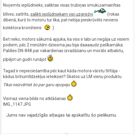
Noņemts ieplūdnieks, saliktas visas trubiņas smuki,samainītas
blīves, satīrīts,
salikti ieplūdniekam visi uzgriežņi
(rokas
dibenā, kurš to motoru tur lika, pat nebija pieskrūvēts neviens
kolektora kronšteins
)
Bet neko, motors sākumā apjuka, ka viss ir labi un negāja uz visiem
podiem, pēc 2 minūtēm dziesma jau bija daaaaudz patīkamāka.
Paldies DN-848 par vakardienas izvadāšanu un morālo atbalstu,
pīpējot un gudri runājot
Tagad ir nepieciešamība pēc kaut kāda motora vārstu tīrītāja -
kādus brīnumlīdzekļus ieteiksiet? Skatos uz LM vienu produktu.
Tikai neizvērtiet šo par garu epopeju
Vismaz viena bilde no atklāšanas
IMG_1147.JPG
Jums nav vajadzīgās atļaujas lai apskatītu šo pielikumu.
keyboard_arrow_down