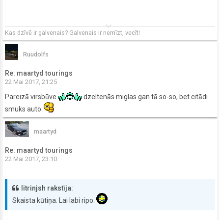
keyboard_arrow_down
Kas dzīvē ir galvenais? Galvenais ir nemīzt, vecīt!
Ruudolfs
Re: maartyd tourings
22 Mai 2017, 21:25
Pareizā virsbūve
dzeltenās miglas gan tā so-so, bet citādi
smuks auto
maartyd
Re: maartyd tourings
22 Mai 2017, 23:10
litrinjsh rakstīja:
Skaista kūtiņa. Lai labi ripo.