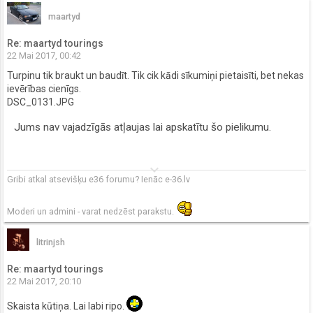
maartyd
Re: maartyd tourings
22 Mai 2017, 00:42
Turpinu tik braukt un baudīt. Tik cik kādi sīkumiņi pietaisīti, bet nekas
ievērības cienīgs.
DSC_0131.JPG
Jums nav vajadzīgās atļaujas lai apskatītu šo pielikumu.
keyboard_arrow_down
Gribi atkal atsevišķu e36 forumu? Ienāc e-36.lv
Moderi un admini - varat nedzēst parakstu.
litrinjsh
Re: maartyd tourings
22 Mai 2017, 20:10
Skaista kūtiņa. Lai labi ripo.