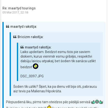
Re: maartyd tourings
05 Mai 2017, 22:18
maartyd rakstīja:
Bricizm rakstīja:
maartyd rakstīja:
Laiks updeitam. Beidzot esmu ticis pie saviem
diskiem, kurus vienmēr esmu gribējis, respektīvi
dabūju laiciņu atpakaļ, bet šodien tik sanāca uzlikt
beidzot
DSC_0097.JPG
Šodien tik uzliki? Šķiet, ka pa dienu vēl bija citi, pabraucu
aiz tevis pa Malienas/Hipokrāta.
Pēcpusdienā liku, pirms tam steidzos pēc pēdējā servisā