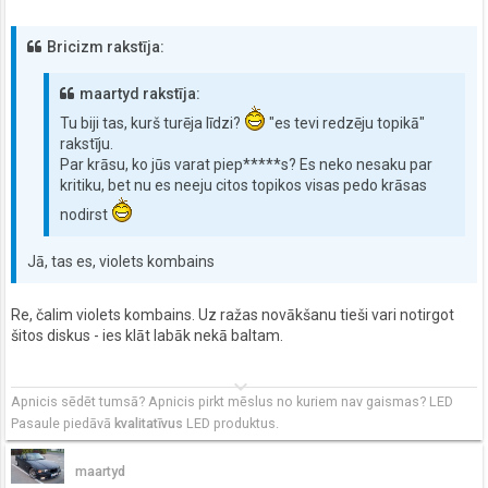
Bricizm rakstīja:
maartyd rakstīja:
Tu biji tas, kurš turēja līdzi?
"es tevi redzēju topikā"
rakstīju.
Par krāsu, ko jūs varat piep*****s? Es neko nesaku par
kritiku, bet nu es neeju citos topikos visas pedo krāsas
nodirst
Jā, tas es, violets kombains
Re, čalim violets kombains. Uz ražas novākšanu tieši vari notirgot
šitos diskus - ies klāt labāk nekā baltam.
keyboard_arrow_down
Apnicis sēdēt tumsā? Apnicis pirkt mēslus no kuriem nav gaismas? LED
Pasaule piedāvā
kvalitatīvus
LED produktus.
maartyd