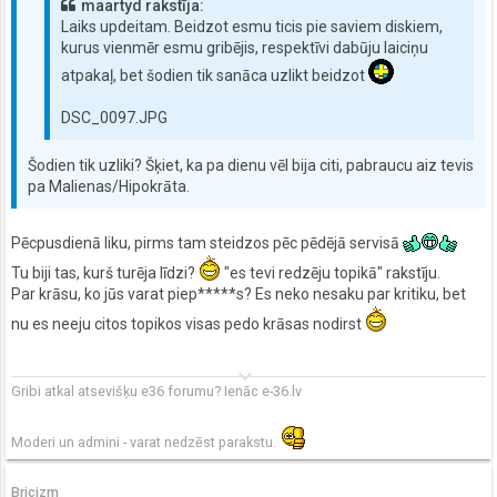
maartyd rakstīja:
Laiks updeitam. Beidzot esmu ticis pie saviem diskiem,
kurus vienmēr esmu gribējis, respektīvi dabūju laiciņu
atpakaļ, bet šodien tik sanāca uzlikt beidzot
DSC_0097.JPG
Šodien tik uzliki? Šķiet, ka pa dienu vēl bija citi, pabraucu aiz tevis
pa Malienas/Hipokrāta.
Pēcpusdienā liku, pirms tam steidzos pēc pēdējā servisā
Tu biji tas, kurš turēja līdzi?
"es tevi redzēju topikā" rakstīju.
Par krāsu, ko jūs varat piep*****s? Es neko nesaku par kritiku, bet
nu es neeju citos topikos visas pedo krāsas nodirst
keyboard_arrow_down
Gribi atkal atsevišķu e36 forumu? Ienāc e-36.lv
Moderi un admini - varat nedzēst parakstu.
Bricizm