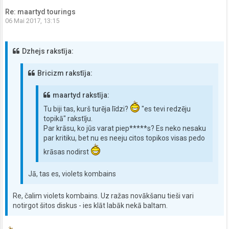
Re: maartyd tourings
06 Mai 2017, 13:15
Dzhejs rakstīja:
Bricizm rakstīja:
maartyd rakstīja:
Tu biji tas, kurš turēja līdzi?
"es tevi redzēju
topikā" rakstīju.
Par krāsu, ko jūs varat piep*****s? Es neko nesaku
par kritiku, bet nu es neeju citos topikos visas pedo
krāsas nodirst
Jā, tas es, violets kombains
Re, čalim violets kombains. Uz ražas novākšanu tieši vari
notirgot šitos diskus - ies klāt labāk nekā baltam.