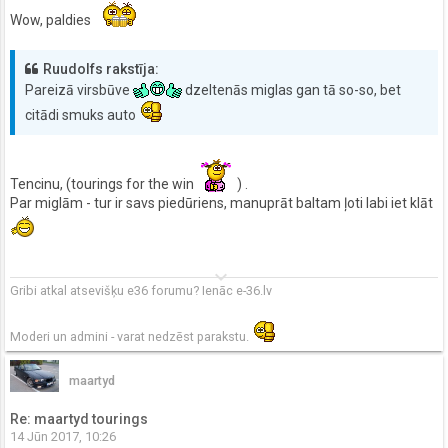
Wow, paldies
Ruudolfs rakstīja:
Pareizā virsbūve
dzeltenās miglas gan tā so-so, bet
citādi smuks auto
Tencinu, (tourings for the win
) .
Par miglām - tur ir savs piedūriens, manuprāt baltam ļoti labi iet klāt
keyboard_arrow_down
Gribi atkal atsevišķu e36 forumu? Ienāc e-36.lv
Moderi un admini - varat nedzēst parakstu.
maartyd
Re: maartyd tourings
14 Jūn 2017, 10:26