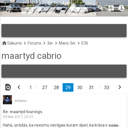
menu
search
pages
account_circle
keyboard_arrow_down
home
keyboard_arrow_right
keyboard_arrow_right
keyboard_arrow_right
keyboard_arrow_right
Sākums
Forums
3er
Mans 3er
E36
maartyd cabrio
find_in_page
chevron_left
…
…
chevron_right
1
27
28
29
30
31
33
Inferno
Re: maartyd tourings
05 Mai 2017, 20:51
Hahā, izrādās, ka neesmu vienīgais kuram šķiet, ka krāsa ir t̶o̶t̶ā̶l̶s̶