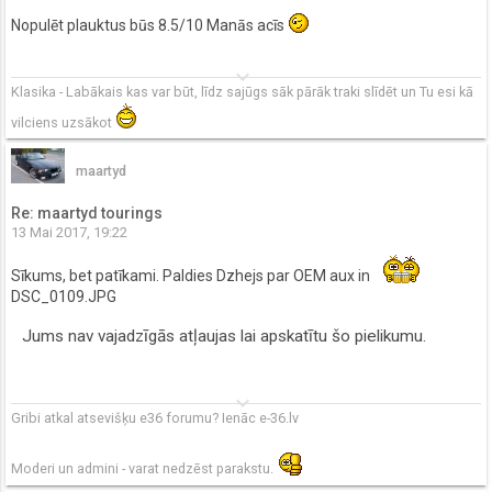
Nopulēt plauktus būs 8.5/10 Manās acīs
keyboard_arrow_down
Klasika - Labākais kas var būt, līdz sajūgs sāk pārāk traki slīdēt un Tu esi kā
vilciens uzsākot
maartyd
Re: maartyd tourings
13 Mai 2017, 19:22
Sīkums, bet patīkami. Paldies Dzhejs par OEM aux in
DSC_0109.JPG
Jums nav vajadzīgās atļaujas lai apskatītu šo pielikumu.
keyboard_arrow_down
Gribi atkal atsevišķu e36 forumu? Ienāc e-36.lv
Moderi un admini - varat nedzēst parakstu.