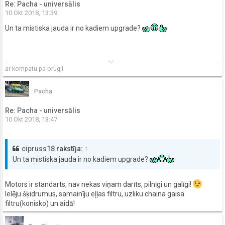
Re: Pacha - universālis
10 Okt 2018, 13:39
Un ta mistiska jauda ir no kadiem upgrade?
keyboard_arrow_down
ar kompatu pa brugji
Pacha
Re: Pacha - universālis
10 Okt 2018, 13:47
cipruss18
rakstīja:
↑
Un ta mistiska jauda ir no kadiem upgrade?
Motors ir standarts, nav nekas viņam darīts, pilnīgi un galīgi!
Ielēju šķidrumus, samainīju eļļas filtru, uzliku chaina gaisa
filtru(konisko) un aidā!