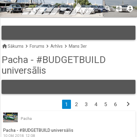
menu
search
pages
account_circle
keyboard_arrow_down
home
keyboard_arrow_right
keyboard_arrow_right
keyboard_arrow_right
Sākums
Forums
Arhīvs
Mans 3er
Pacha - #BUDGETBUILD
universālis
chevron_right
1
2
3
4
5
6
Pacha
Pacha - #BUDGETBUILD universālis
10 Okt 2018, 12:08