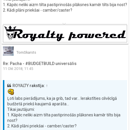
1. Kāpēc neliki aizm tilta pastiprinošās plāksnes kamēr tilts bija nost?
2. Kādi plāni priekšai - camber/caster?
keyboard_arrow_down
TomSkarsts
Re: Pacha - #BUDGETBUILD universālis
11 Okt 2018, 11:45
ROYALTY
rakstīja:
↑
Ļoti labs pierādījums, ka ja grib, tad var... Ierakstīties cilvēcīgā
budžetā priekš kaujamā aparāta...
Tikai jautājumi:
1. Kāpēc neliki aizm tilta pastiprinošās plāksnes kamēr tilts bija
nost?
2. Kādi plāni priekšai - camber/caster?