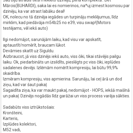
Mārcis(BUHARDI), saka lai es nomierinos, na*uj izmest kosmosu par
dzinēju, ka var atrast labāku deal!
OK, nolecu no tā dzinēja iegādes un turpināju meklējumus, līdz
mirklim, kad piedāvāja m54b25 no e39, visu swap!(Motors
testējams, vēl iekš auto)
Ilgi nedomājot, sarunājām laiku, kad visu var apskatīt,
aptaustīt/nomērīt, braucam lūkot.
Devāmies skatīt uz Siguldu.
Aizbraucot, jā viss dzinējs iekš auto, viss čiki, tikai stāvējis pailgu
laiku. Ok, piedarbināts un izsildīts, pieslēgts pc viss čiki, ieplūdes
sadalenes devējs. Izlēmām nomērīt kompresiju, lai būtu 99,9%
skaidrība.
Izmēram kompresiju, viss apmierina. Sarunāju, lai ceļ ārā un dod
ziņu, kad var šaut pakaļ.
Sagaidīta ziņa, ka var maukt pakaļ, nedomājot - HOPS, iekšā mašīnā
un pakaļ. Dzinējs nogādās līdz garāžai un viss process varēja sākties.
Sadabūts viss iztrūkstošais:
Kronšteini,
Karteris,
Izplūdes kolektori,
M52 vadi,