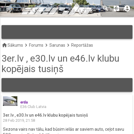
menu
search
pages
account_circle
keyboard_arrow_down
home
keyboard_arrow_right
keyboard_arrow_right
keyboard_arrow_right
Sākums
Forums
Sarunas
Reportāžas
3er.lv , e30.lv un e46.lv klubu
kopējais tusiņš
erda
E36 Club Latvia
3er.lv , e30.lv un e46.lv klubu kopējais tusiņš
28 Feb 2019, 21:58
Sezona vairs nav tālu, kad būsim ielās ar saviem auto, ceļot savu