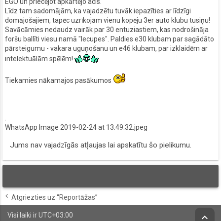
EGO un priecējot apkārtējo acis.
Līdz tam sadomājām, ka vajadzētu tuvāk iepazīties ar līdzīgi
domājošajiem, tapēc uzrīkojām vienu kopēju 3er auto klubu tusiņu!
Savācāmies nedaudz vairāk par 30 entuziastiem, kas nodrošināja
foršu ballīti viesu namā "Iecupes". Paldies e30 klubam par sagādāto
pārsteigumu - vakara uguņošanu un e46 klubam, par izklaidēm ar
intelektuālām spēlēm!
Tiekamies nākamajos pasākumos
.
WhatsApp Image 2019-02-24 at 13.49.32.jpeg
Jums nav vajadzīgās atļaujas lai apskatītu šo pielikumu.
Atgriezties uz “Reportāžas”
Visi laiki ir
UTC+03:00
keyboard_arrow_up