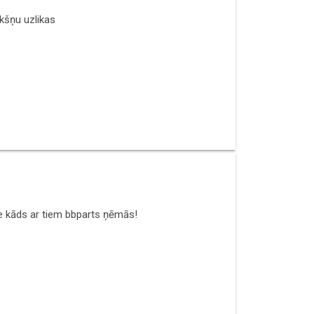
ekšņu uzlikas
 te kāds ar tiem bbparts ņēmās!