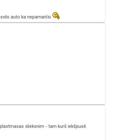
 nosvils auto ka nepamanīsi
r plastmasas slieksnim - tam kurš iekšpusē.