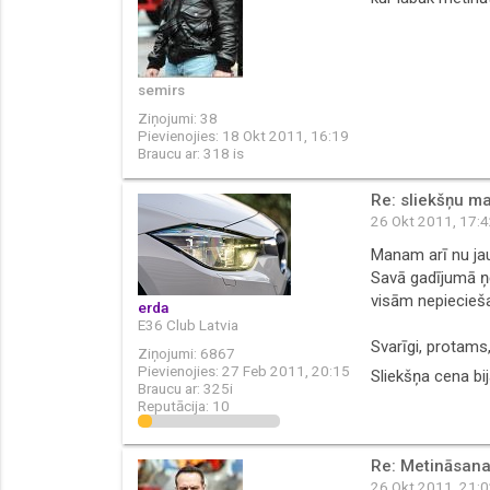
semirs
Ziņojumi:
38
Pievienojies:
18 Okt 2011, 16:19
Braucu ar:
318 is
Re: sliekšņu m
26 Okt 2011, 17:
Manam arī nu jau
Savā gadījumā ņē
visām nepiecieš
erda
E36 Club Latvia
Svarīgi, protams,
Ziņojumi:
6867
Pievienojies:
27 Feb 2011, 20:15
Sliekšņa cena bi
Braucu ar:
325i
Reputācija:
10
Re: Metināsana
26 Okt 2011, 21: