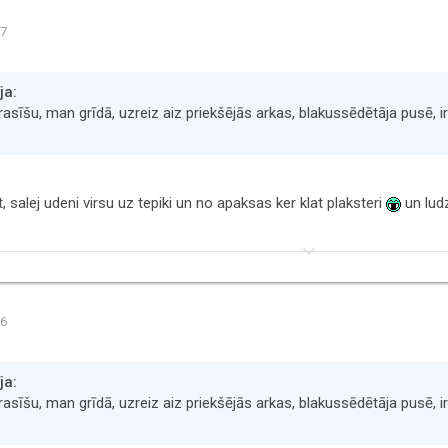
57
ja:
rasīšu, man grīdā, uzreiz aiz priekšējās arkas, blakussēdētāja pusē, i
t, salej udeni virsu uz tepiki un no apaksas ker klat plaksteri
un ludz
keyboard_arrow_down
56
ja:
rasīšu, man grīdā, uzreiz aiz priekšējās arkas, blakussēdētāja pusē, i