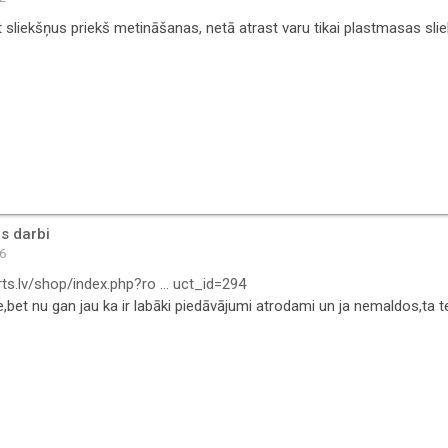
kt sliekšņus priekš metināšanas, netā atrast varu tikai plastmasas sli
s darbi
16
ts.lv/shop/index.php?ro ... uct_id=294
te,bet nu gan jau ka ir labāki piedāvājumi atrodami un ja nemaldos,ta