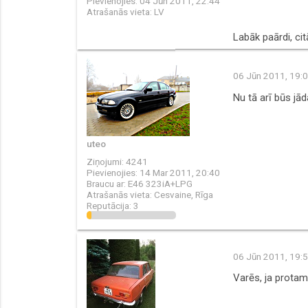
Pievienojies:
04 Jūn 2011, 22:44
Atrašanās vieta:
LV
Labāk paārdi, cit
06 Jūn 2011, 19:
Nu tā arī būs jād
uteo
Ziņojumi:
4241
Pievienojies:
14 Mar 2011, 20:40
Braucu ar:
E46 323iA+LPG
Atrašanās vieta:
Cesvaine, Rīga
Reputācija:
3
06 Jūn 2011, 19:
Varēs, ja protam