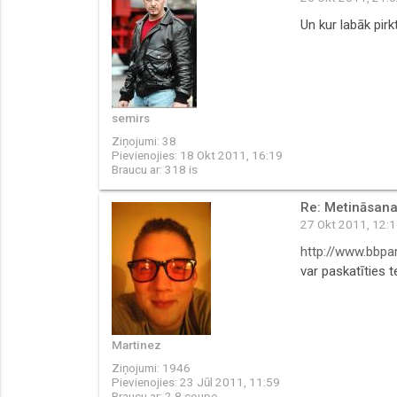
Un kur labāk pir
semirs
Ziņojumi:
38
Pievienojies:
18 Okt 2011, 16:19
Braucu ar:
318 is
Re: Metināsana
27 Okt 2011, 12:
http://www.bbpar
var paskatīties 
Martinez
Ziņojumi:
1946
Pievienojies:
23 Jūl 2011, 11:59
Braucu ar:
2,8 coupe