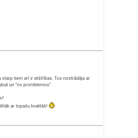
tarp tiem arī ir atšīrības. Tos nostrādāja ar
ubuli un "no promblemos".
u!
ētāk ar topašu kvalitāti!