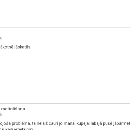
10
nākotnē jāskatās.
, metināšana
06
ojoša problēma, ta nelaiž cauri jo manai kupejai labajā pusē jāpārmeti
 ir kādi ieteikumi?