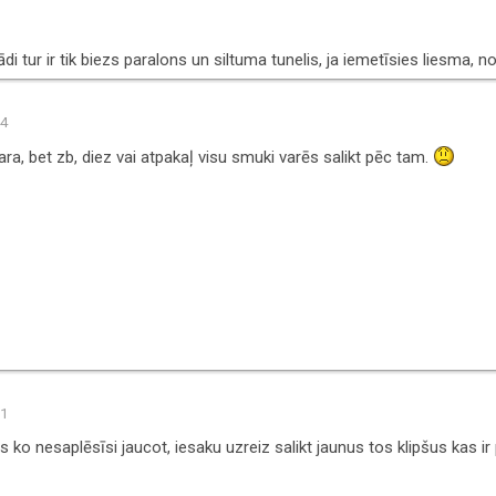
ādi tur ir tik biezs paralons un siltuma tunelis, ja iemetīsies liesma,
04
ara, bet zb, diez vai atpakaļ visu smuki varēs salikt pēc tam.
51
s ko nesaplēsīsi jaucot, iesaku uzreiz salikt jaunus tos klipšus kas i