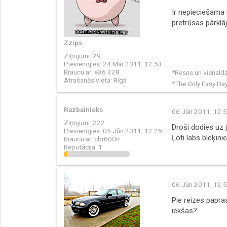
Ir nepieciešama 
pretrūsas pārklāj
Zzips
Ziņojumi:
29
Pievienojies:
24 Mar 2011, 12:53
Braucu ar:
e36 328
*Resns un vienald
Atrašanās vieta:
Riga
*The Only Easy Da
Razbainieks
06 Jūn 2011, 12:
Ziņojumi:
222
Droši dodies uz j
Pievienojies:
05 Jūn 2011, 12:25
Ļoti labs bleķinie
Braucu ar:
cbr600rr
Reputācija:
1
06 Jūn 2011, 12:
Pie reizes papra
iekšas?