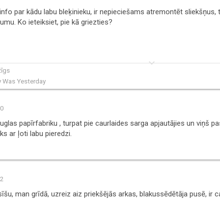
info par kādu labu bleķinieku, ir nepieciešams atremontēt sliekšņus, t
umu. Ko ieteiksiet, pie kā griezties?
keyboard_arrow_down
zīgs
y Was Yesterday
50
uglas papīrfabriku , turpat pie caurlaides sarga apjautājies un viņš pa
ks ar ļoti labu pieredzi.
52
sīšu, man grīdā, uzreiz aiz priekšējās arkas, blakussēdētāja pusē, ir 