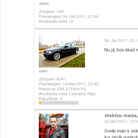
other
Ziņojumi:
109
Pievienojies:
04 Jūn 2011, 22:44
Atrašanās vieta:
LV
06 Jūn 2011, 20:
Nu jā, būs kkad 
uteo
Ziņojumi:
4241
Pievienojies:
14 Mar 2011, 20:40
Braucu ar:
E46 323iA+LPG
Atrašanās vieta:
Cesvaine, Rīga
Reputācija:
3
sliekšņu maiņa
26 Okt 2011, 17:
Sveiki man ir sek
kur labāk metināt