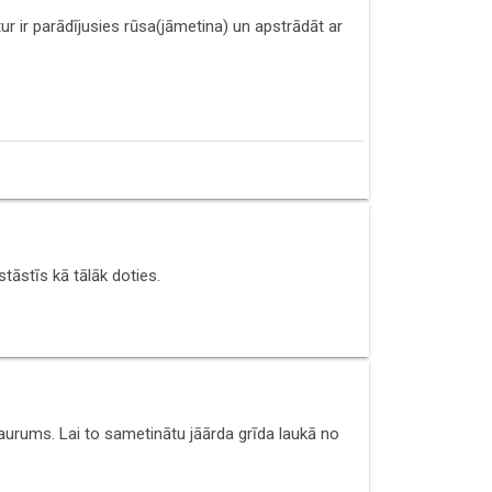
ur ir parādījusies rūsa(jāmetina) un apstrādāt ar
stāstīs kā tālāk doties.
caurums. Lai to sametinātu jāārda grīda laukā no