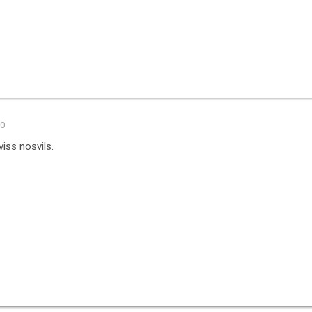
30
 viss nosvils.