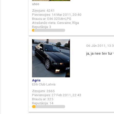
uteo
Ziņojumi:
4241
Pievienojies:
14 Mar 2011, 20:40
Braucu ar:
E46 323iA+LPG
Atrašanās vieta:
Cesvaine, Rīga
Reputācija:
3
06 Jūn 2011, 13:
ja, ja nee tev tur
Agris
E36 Club Latvia
Ziņojumi:
2665
Pievienojies:
27 Feb 2011, 22:43
Braucu ar:
325
Reputācija:
14