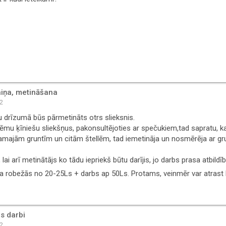
aiņa, metināšana
42
 drīzumā būs pārmetināts otrs slieksnis.
mu ķīniešu sliekšņus, pakonsultējoties ar spečukiem,tad sapratu, ka s
amajām gruntīm un citām štellēm, tad iemetināja un nosmērēja ar gr
 lai arī metinātājs ko tādu iepriekš būtu darījis, jo darbs prasa atbildīb
ja robežās no 20-25Ls + darbs ap 50Ls. Protams, veinmēr var atrast l
s darbi
02