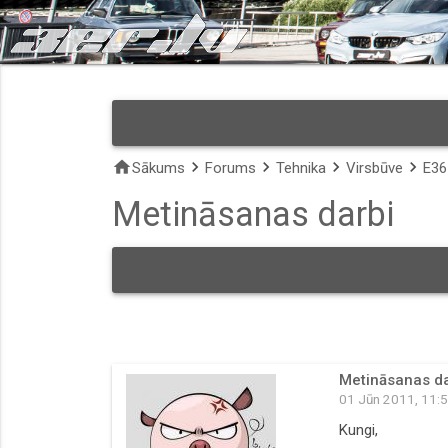
home
keyboard_arrow_right
keyboard_arrow_right
keyboard_arrow_right
keyboard_arrow_right
Sākums
Forums
Tehnika
Virsbūve
E36
Metināsanas darbi
Metināsanas da
01 Jūn 2011, 11:
Kungi,