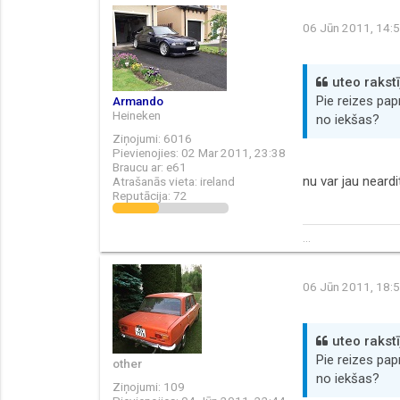
06 Jūn 2011, 14:
uteo rakstī
Pie reizes pap
Armando
Heineken
no iekšas?
Ziņojumi:
6016
Pievienojies:
02 Mar 2011, 23:38
Braucu ar:
e61
nu var jau neardi
Atrašanās vieta:
ireland
Reputācija:
72
...
06 Jūn 2011, 18:
uteo rakstī
Pie reizes pap
other
no iekšas?
Ziņojumi:
109