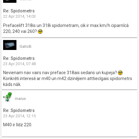
Re: Spidometrs
22 Apr 2014, 14:03
Prefacelift 318is un 318i spidometram, cik ir max km/h ciparnīcā
220, 240 vai 260?
GatisB.
Re: Spidometrs
23 Apr 2014, 07:48
Nevienam nav vairs nav preface 318ais sedans un kupeja?
Konkrēti interesē ar m40 un m42 dzinējiem atttiecīgais spidometrs
kāds nāk.
marux
Re: Spidometrs
23 Apr 2014, 12:15
M40 ir līdz 220.