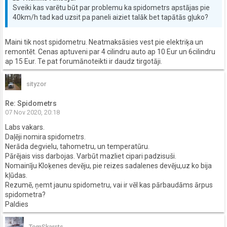
Sveiki kas varētu būt par problemu ka spidometrs apstājas pie
40km/h tad kad uzsit pa paneli aiziet talāk bet tapātās gļuko?
Maini tik nost spidometru. Neatmaksāsies vest pie elektriķa un
remontēt. Cenas aptuveni par 4 cilindru auto ap 10 Eur un 6cilindru
ap 15 Eur. Te pat forumānoteikti ir daudz tirgotāji.
sityzor
Re: Spidometrs
07 Nov 2020, 20:18
Labs vakars.
Daļēji nomira spidometrs.
Nerāda degvielu, tahometru, un temperatūru.
Pārējais viss darbojas. Varbūt mazliet cipari padzisuši.
Nomainīju Kloķenes devēju, pie reizes sadalenes devēju,uz ko bija
kļūdas.
Rezumē, ņemt jaunu spidometru, vai ir vēl kas pārbaudāms ārpus
spidometra?
Paldies
TomSkarsts