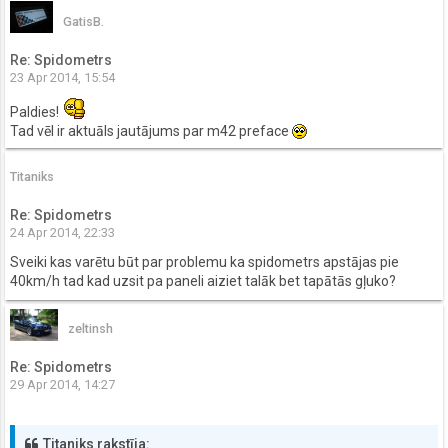
GatisB.
Re: Spidometrs
23 Apr 2014, 15:54
Paldies!
Tad vēl ir aktuāls jautājums par m42 preface
Titaniks
Re: Spidometrs
24 Apr 2014, 22:33
Sveiki kas varētu būt par problemu ka spidometrs apstājas pie
40km/h tad kad uzsit pa paneli aiziet talāk bet tapātās gļuko?
zeltinsh
Re: Spidometrs
29 Apr 2014, 14:27
Titaniks rakstīja: