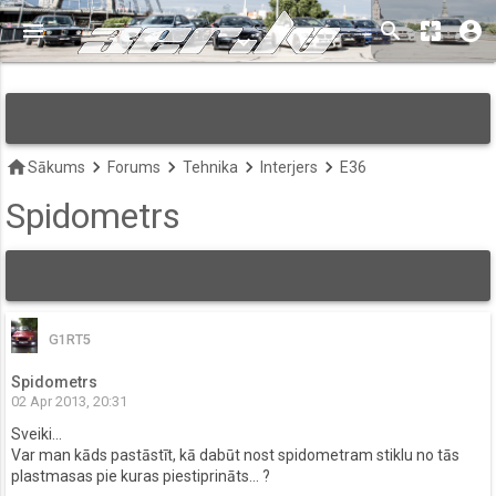
menu
search
pages
account_circle
keyboard_arrow_down
home
keyboard_arrow_right
keyboard_arrow_right
keyboard_arrow_right
keyboard_arrow_right
Sākums
Forums
Tehnika
Interjers
E36
Spidometrs
G1RT5
Spidometrs
02 Apr 2013, 20:31
Sveiki...
Var man kāds pastāstīt, kā dabūt nost spidometram stiklu no tās
plastmasas pie kuras piestiprināts... ?