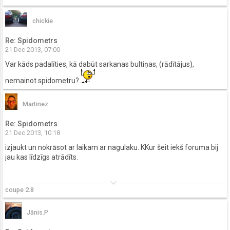
chickie
Re: Spidometrs
21 Dec 2013, 07:00
Var kāds padalīties, kā dabūt sarkanas bultiņas, (rādītājus),
nemainot spidometru?
Martinez
Re: Spidometrs
21 Dec 2013, 10:18
izjaukt un nokrāsot ar laikam ar nagulaku. KKur šeit iekš foruma bij
jau kas līdzīgs atrādīts.
keyboard_arrow_down
coupe 2.8
Jānis.P