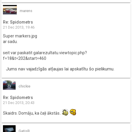
marens
Re: Spidometrs
21 Dec 2013, 19:46
Super markers.jpg
ar sadu.
seit var paskatit galarezultatu.viewtopic.php?
f=18&t=202&start=460
Jums nav vajadzīgās atļaujas lai apskatītu šo pielikumu.
chickie
Re: Spidometrs
21 Dec 2013, 20:43
Skaidrs. Domāju, ka čaļi ākstās..
GatisB.