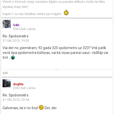
Vīrieši ir dzimuši starp sievietes kājām un pavada atlikušo mūžu lai tiktu
atpakaļ starp tām!
Kapēc? Jo nav labākas vietas par mājām .
540i
E36 Club Latvia
Re: Spidometrs
31 Okt 2013, 19:33
Vai der no ,piemēram, 92 gada 325 spidometrs uz 323? Vnk patīk
vecā tipa spidometra būltiņas, vai kā viņas pareizi sauc- rādītāji vai
tml...
keyboard_arrow_down
e36
dogMa
E36 Club Latvia
Re: Spidometrs
31 Okt 2013, 23:04
Galvenais, lai ir no 6cyl
Der, der.