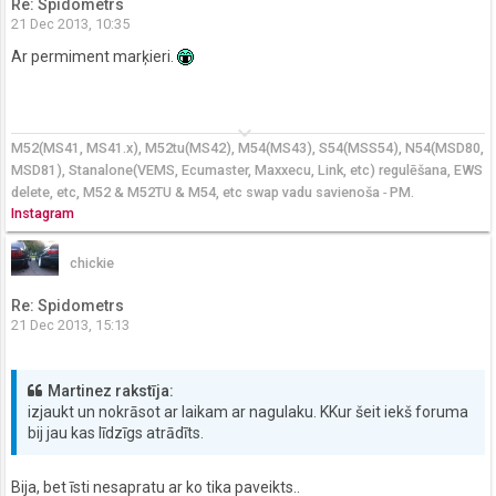
Re: Spidometrs
21 Dec 2013, 10:35
Ar permiment marķieri.
keyboard_arrow_down
M52(MS41, MS41.x), M52tu(MS42), M54(MS43), S54(MSS54), N54(MSD80,
MSD81), Stanalone(VEMS, Ecumaster, Maxxecu, Link, etc) regulēšana, EWS
delete, etc, M52 & M52TU & M54, etc swap vadu savienoša
-
PM.
Instagram
chickie
Re: Spidometrs
21 Dec 2013, 15:13
Martinez rakstīja:
izjaukt un nokrāsot ar laikam ar nagulaku. KKur šeit iekš foruma
bij jau kas līdzīgs atrādīts.
Bija, bet īsti nesapratu ar ko tika paveikts..