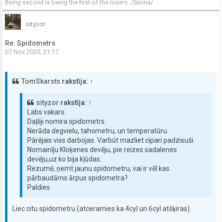
Being second is being the first of the losers.
/Senna/
sityzor
Re: Spidometrs
07 Nov 2020, 21:17
TomSkarsts
rakstīja:
↑
sityzor
rakstīja:
↑
Labs vakars.
Daļēji nomira spidometrs.
Nerāda degvielu, tahometru, un temperatūru.
Pārējais viss darbojas. Varbūt mazliet cipari padzisuši.
Nomainīju Kloķenes devēju, pie reizes sadalenes
devēju,uz ko bija kļūdas.
Rezumē, ņemt jaunu spidometru, vai ir vēl kas
pārbaudāms ārpus spidometra?
Paldies
Liec citu spidometru (atceramies ka 4cyl un 6cyl atšķiras).