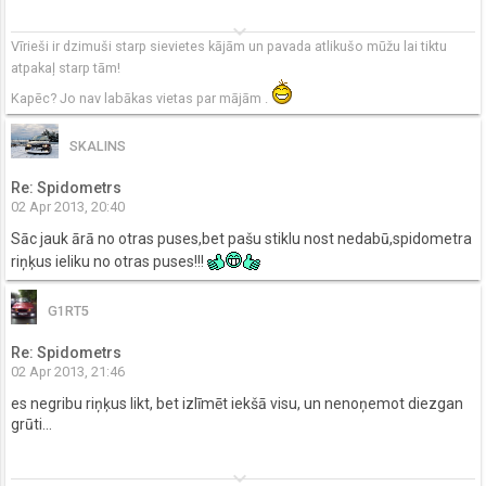
keyboard_arrow_down
Vīrieši ir dzimuši starp sievietes kājām un pavada atlikušo mūžu lai tiktu
atpakaļ starp tām!
Kapēc? Jo nav labākas vietas par mājām .
SKALINS
Re: Spidometrs
02 Apr 2013, 20:40
Sāc jauk ārā no otras puses,bet pašu stiklu nost nedabū,spidometra
riņķus ieliku no otras puses!!!
G1RT5
Re: Spidometrs
02 Apr 2013, 21:46
es negribu riņķus likt, bet izlīmēt iekšā visu, un nenoņemot diezgan
grūti...
keyboard_arrow_down