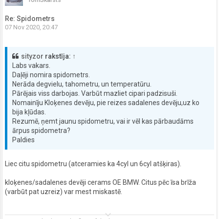
Re: Spidometrs
07 Nov 2020, 20:47
sityzor
rakstīja:
↑
Labs vakars.
Daļēji nomira spidometrs.
Nerāda degvielu, tahometru, un temperatūru.
Pārējais viss darbojas. Varbūt mazliet cipari padzisuši.
Nomainīju Kloķenes devēju, pie reizes sadalenes devēju,uz ko
bija kļūdas.
Rezumē, ņemt jaunu spidometru, vai ir vēl kas pārbaudāms
ārpus spidometra?
Paldies
Liec citu spidometru (atceramies ka 4cyl un 6cyl atšķiras).
kloķenes/sadalenes devēji cerams OE BMW. Citus pēc īsa brīža
(varbūt pat uzreiz) var mest miskastē.
keyboard_arrow_down