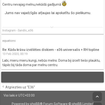
Centru nevajag melnu,nekādā gadījumā
Jums nav vajadzīgās atļaujas lai apskatītu šo pielikumu.
keyboard_arrow_down
Instagram - Sandis_e36
equations
Re: Kādu krāsu izvēlēties diskiem - e36 universalis + RH topline
13 Feb 2020, 00:19
Labi, mieru mieru kungi, nebūs melns. Doma bij izcelt tiešo plauktu,
tāpēc bij tāda doma par melnu centru.
Atgriezties uz “E36”
Visi laiki ir
UTC+03:00
keyboard_arrow_up
Powered by
phpBB
® Forum Software © phpBB Limited