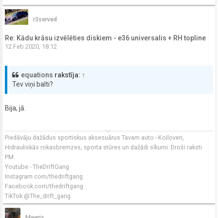
r3served
Re: Kādu krāsu izvēlēties diskiem - e36 universalis + RH topline
12 Feb 2020, 18:12
equations
rakstīja:
↑
Tev viņi balti?
Bija, jā.
keyboard_arrow_down
Piedāvāju dažādus sportiskus aksesuārus Tavam auto - Koiloveri,
Hidrauliskās rokasbremzes, sporta stūres un dažādi sīkumi. Droši raksti
PM.
Youtube - TheDriftGang
Instagram.com/thedriftgang
Facebook.com/thedriftgang
TikTok @The_drift_gang
Meeris