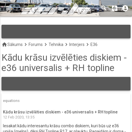
menu
search
pages
account_circle
keyboard_arrow_down
home
keyboard_arrow_right
keyboard_arrow_right
keyboard_arrow_right
keyboard_arrow_right
Sākums
Forums
Tehnika
Interjers
E36
Kādu krāsu izvēlēties diskiem -
e36 universalis + RH topline
equations
Kādu krāsu izvēlēties diskiem - e36 universalis + RH topline
12 Feb 2020, 13:35
Iesakat kādu interesantu krāsu combo diskiem, kuri būs uz e36
uniša (melns), diksi RH Topline R17, ar plauktu. Pagaidām ir doma -