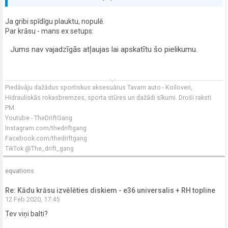
Ja gribi spīdīgu plauktu, nopulē.
Par krāsu - mans ex setups:
Jums nav vajadzīgās atļaujas lai apskatītu šo pielikumu.
keyboard_arrow_down
Piedāvāju dažādus sportiskus aksesuārus Tavam auto - Koiloveri,
Hidrauliskās rokasbremzes, sporta stūres un dažādi sīkumi. Droši raksti
PM.
Youtube - TheDriftGang
Instagram.com/thedriftgang
Facebook.com/thedriftgang
TikTok @The_drift_gang
equations
Re: Kādu krāsu izvēlēties diskiem - e36 universalis + RH topline
12 Feb 2020, 17:45
Tev viņi balti?