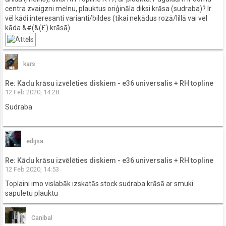
centra zvaigzni melnu, plauktus oriģināla diksi krāsa (sudraba)? Ir
vēl kādi interesanti varianti/bildes (tikai nekādus rozā/lillā vai vel
kāda &#(&(£) krāsā)
kars
Re: Kādu krāsu izvēlēties diskiem - e36 universalis + RH topline
12 Feb 2020, 14:28
Sudraba
edijsa
Re: Kādu krāsu izvēlēties diskiem - e36 universalis + RH topline
12 Feb 2020, 14:53
Toplaini imo vislabāk izskatās stock sudraba krāsā ar smuki
sapuletu plauktu
Canibal