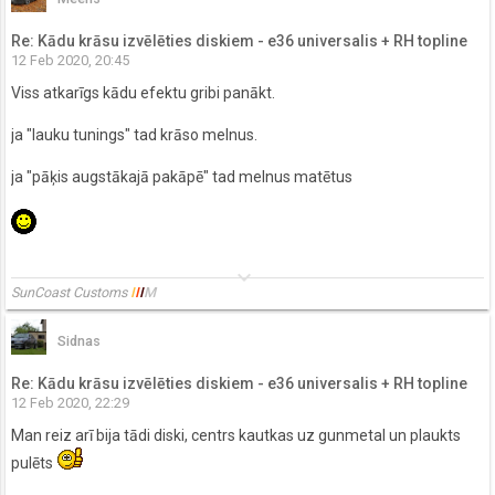
Re: Kādu krāsu izvēlēties diskiem - e36 universalis + RH topline
12 Feb 2020, 20:45
Viss atkarīgs kādu efektu gribi panākt.
ja "lauku tunings" tad krāso melnus.
ja "pāķis augstākajā pakāpē" tad melnus matētus
keyboard_arrow_down
SunCoast Customs
I
I
I
M
Sidnas
Re: Kādu krāsu izvēlēties diskiem - e36 universalis + RH topline
12 Feb 2020, 22:29
Man reiz arī bija tādi diski, centrs kautkas uz gunmetal un plaukts
pulēts