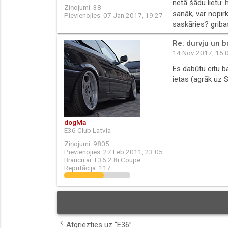
netā šādu lietu:
Ziņojumi:
38
sanāk, var nopir
Pievienojies:
07 Jan 2017, 19:27
saskāries? griba
Re: durvju un 
14 Nov 2017, 15:
Es dabūtu citu b
ietas (agrāk uz S
dogMa
E36 Club Latvia
Ziņojumi:
9805
Pievienojies:
27 Feb 2011, 23:05
Braucu ar:
E36 2.8i Coupe
Reputācija:
117
Atgriezties uz “E36”