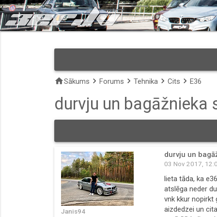
home
keyboard_arrow_right
keyboard_arrow_right
keyboard_arrow_right
keyboard_arrow_right
Sākums
Forums
Tehnika
Cits
E36
durvju un bagāžnieka 
durvju un bagā
03 Nov 2017, 12:
lieta tāda, ka e
atslēga neder dur
vnk kkur nopirkt
aizdedzei un cita
Janis94