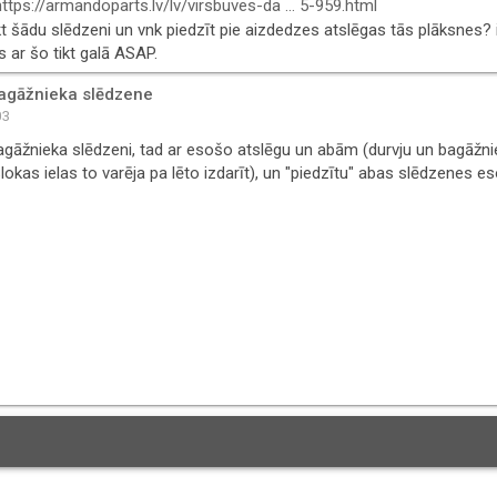
https://armandoparts.lv/lv/virsbuves-da ... 5-959.html
kt šādu slēdzeni un vnk piedzīt pie aizdedzes atslēgas tās plāksnes? i
s ar šo tikt galā ASAP.
bagāžnieka slēdzene
03
agāžnieka slēdzeni, tad ar esošo atslēgu un abām (durvju un bagāžni
lokas ielas to varēja pa lēto izdarīt), un "piedzītu" abas slēdzenes es