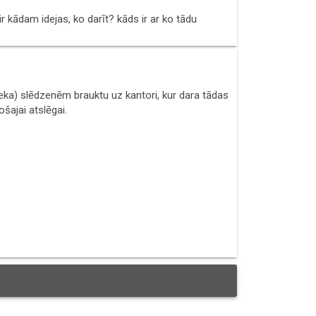
r kādam idejas, ko darīt? kāds ir ar ko tādu
eka) slēdzenēm brauktu uz kantori, kur dara tādas
ošajai atslēgai.