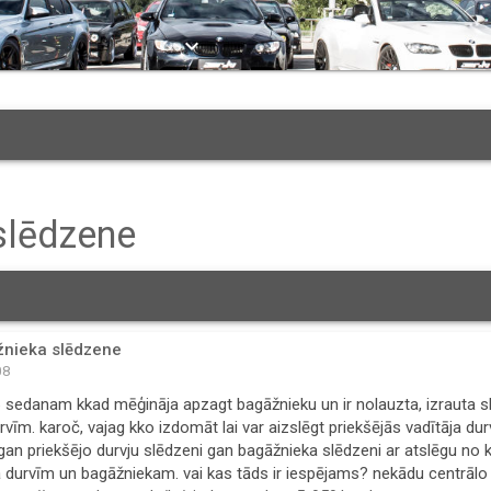
keyboard_arrow_down
slēdzene
žnieka slēdzene
08
36 sedanam kkad mēģināja apzagt bagāžnieku un ir nolauzta, izrauta slē
vīm. karoč, vajag kko izdomāt lai var aizslēgt priekšējās vadītāja dur
 gan priekšējo durvju slēdzeni gan bagāžnieka slēdzeni ar atslēgu no
 durvīm un bagāžniekam. vai kas tāds ir iespējams? nekādu centrālo vai