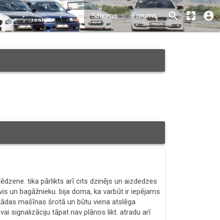
search
pages
account_circle
Sākums
Forums
dzene. tika pārlikts arī cits dzinējs un aizdedzes
vis un bagāžnieku. bija doma, ka varbūt ir iepējams
 kādas mašīnas šrotā un būtu viena atslēga
 signalizāciju tāpat nav plānos likt. atradu arī