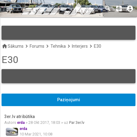
menu
search
pages
account_circle
keyboard_arrow_down
home
keyboard_arrow_right
keyboard_arrow_right
keyboard_arrow_right
keyboard_arrow_right
Sākums
Forums
Tehnika
Interjers
E30
E30
Paziņojumi
3er.lv atribūtika
Autors
erda
» 28 Okt 2017, 18:03 » uz
Par 3er.lv
erda
10 Mar 2021, 10:08