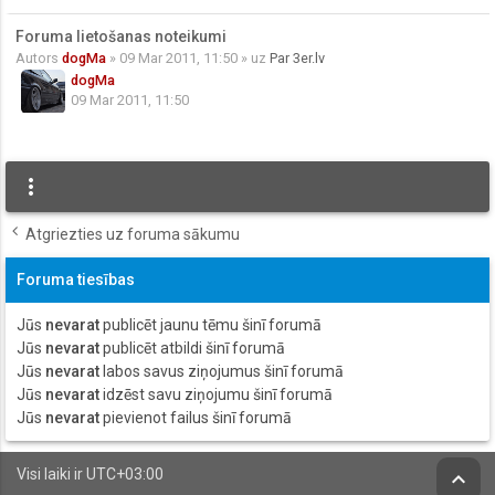
Foruma lietošanas noteikumi
Autors
dogMa
» 09 Mar 2011, 11:50 » uz
Par 3er.lv
dogMa
09 Mar 2011, 11:50
more_vert
Atgriezties uz foruma sākumu
Foruma tiesības
Jūs
nevarat
publicēt jaunu tēmu šinī forumā
Jūs
nevarat
publicēt atbildi šinī forumā
Jūs
nevarat
labos savus ziņojumus šinī forumā
Jūs
nevarat
idzēst savu ziņojumu šinī forumā
Jūs
nevarat
pievienot failus šinī forumā
Visi laiki ir
UTC+03:00
keyboard_arrow_up