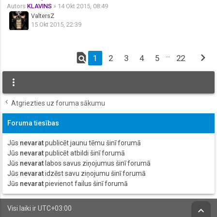
Autors
KLAVINS
» 14 Okt 2015, 08:49
ValtersZ
15 Okt 2015, 22:39
find_in_page
…
chevron_right
1
2
3
4
5
22
more_vert
Atgriezties uz foruma sākumu
Foruma tiesības
Jūs
nevarat
publicēt jaunu tēmu šinī forumā
Jūs
nevarat
publicēt atbildi šinī forumā
Jūs
nevarat
labos savus ziņojumus šinī forumā
Jūs
nevarat
idzēst savu ziņojumu šinī forumā
Jūs
nevarat
pievienot failus šinī forumā
Visi laiki ir
UTC+03:00
keyboard_arrow_up