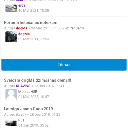
erda
10 Mar 2021, 10:08
Foruma lietošanas noteikumi
Autors
dogMa
» 09 Mar 2011, 11:50 » uz
Par 3er.lv
dogMa
09 Mar 2011, 11:50
Tēmas
Sveicam dogMa dzimšanas dienā!!!
Autors
KLAVINS
» 12 Jan 2016, 09:41
MonicaHSE
04 Mar 2025, 10:47
Laimīgu Jauno Gadu 2019
Autors
ikey07
» 28 Dec 2018, 01:28
Rus
01 Jan 2019, 05:52