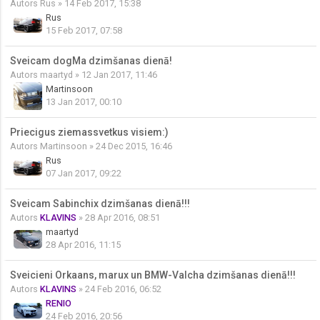
Autors
Rus
» 14 Feb 2017, 15:38
Rus
15 Feb 2017, 07:58
Sveicam dogMa dzimšanas dienā!
Autors
maartyd
» 12 Jan 2017, 11:46
Martinsoon
13 Jan 2017, 00:10
Priecigus ziemassvetkus visiem:)
Autors
Martinsoon
» 24 Dec 2015, 16:46
Rus
07 Jan 2017, 09:22
Sveicam Sabinchix dzimšanas dienā!!!
Autors
KLAVINS
» 28 Apr 2016, 08:51
maartyd
28 Apr 2016, 11:15
Sveicieni Orkaans, marux un BMW-Valcha dzimšanas dienā!!!
Autors
KLAVINS
» 24 Feb 2016, 06:52
RENIO
24 Feb 2016, 20:56