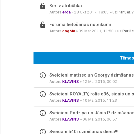
locked_outline
3er.lv atribūtika
Autors
erda
» 28 Okt 2017, 18:03 » uz
Par 3er.lv
locked_outline
Foruma lietošanas noteikumi
Autors
dogMa
» 09 Mar 2011, 11:50 » uz
Par 3er
Tēmas
info_outline
Sveicieni matissc un Georgy dzimšanas 
Autors
KLAVINS
» 12 Mai 2015, 00:02
info_outline
Sveicieni ROYALTY, rolis e36, sigais un
Autors
KLAVINS
» 10 Mai 2015, 11:23
info_outline
Sveicieni Podziņa un Jānis.P dzimšanas 
Autors
KLAVINS
» 06 Mai 2015, 06:57
info_outline
Sveicam 540i dzimšanas dienā!!!