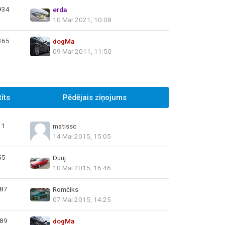
934
erda
10 Mar 2021, 10:08
365
dogMa
09 Mar 2011, 11:50
īts
Pēdējais ziņojums
11
matissc
14 Mai 2015, 15:05
55
Duuj
10 Mai 2015, 16:46
87
Romčiks
07 Mai 2015, 14:25
89
dogMa