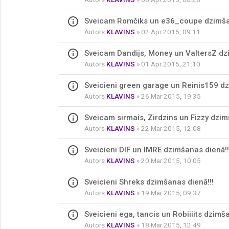
info_outline
Sveicam Romčiks un e36_coupe dzimšan
Autors
KLAVINS
» 02 Apr 2015, 09:11
info_outline
Sveicam Dandijs, Money un ValtersZ dz
Autors
KLAVINS
» 01 Apr 2015, 21:10
info_outline
Sveicieni green garage un Reinis159 dz
Autors
KLAVINS
» 26 Mar 2015, 19:35
info_outline
Sveicam sirmais, Zirdzins un Fizzy dzim
Autors
KLAVINS
» 22 Mar 2015, 12:08
info_outline
Sveicieni DIF un IMRE dzimšanas dienā!!
Autors
KLAVINS
» 20 Mar 2015, 10:05
info_outline
Sveicieni Shreks dzimšanas dienā!!!
Autors
KLAVINS
» 19 Mar 2015, 09:37
info_outline
Sveicieni ega, tancis un Robiiiits dzimš
Autors
KLAVINS
» 18 Mar 2015, 12:49