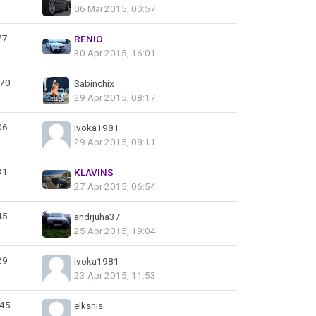
06 Mai 2015, 00:57
77
RENIO
30 Apr 2015, 16:01
70
Sabinchix
29 Apr 2015, 08:17
06
ivoka1981
29 Apr 2015, 08:11
31
KLAVINS
27 Apr 2015, 06:54
45
andrjuha37
25 Apr 2015, 19:04
29
ivoka1981
23 Apr 2015, 11:53
45
elksnis