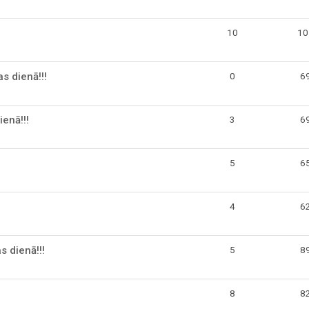
10
10
 dienā!!!
0
6
enā!!!
3
6
5
6
4
6
s dienā!!!
5
8
8
8