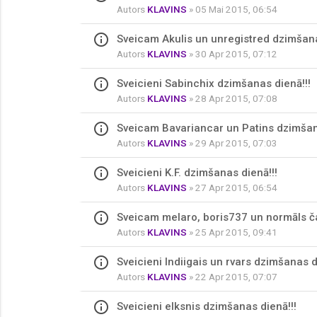
Autors
KLAVINS
» 05 Mai 2015, 06:54
info_outline
Sveicam Akulis un unregistred dzimšana
Autors
KLAVINS
» 30 Apr 2015, 07:12
info_outline
Sveicieni Sabinchix dzimšanas dienā!!!
Autors
KLAVINS
» 28 Apr 2015, 07:08
info_outline
Sveicam Bavariancar un Patins dzimšan
Autors
KLAVINS
» 29 Apr 2015, 07:03
info_outline
Sveicieni K.F. dzimšanas dienā!!!
Autors
KLAVINS
» 27 Apr 2015, 06:54
info_outline
Sveicam melaro, boris737 un normāls ča
Autors
KLAVINS
» 25 Apr 2015, 09:41
info_outline
Sveicieni Indiigais un rvars dzimšanas d
Autors
KLAVINS
» 22 Apr 2015, 07:07
info_outline
Sveicieni elksnis dzimšanas dienā!!!