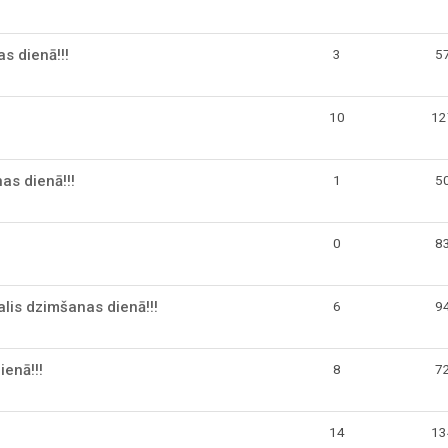
s dienā!!!
3
5
10
12
as dienā!!!
1
5
0
8
lis dzimšanas dienā!!!
6
9
ienā!!!
8
7
14
13