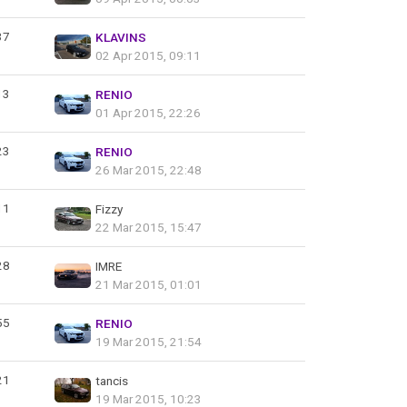
37
KLAVINS
02 Apr 2015, 09:11
13
RENIO
01 Apr 2015, 22:26
23
RENIO
26 Mar 2015, 22:48
11
Fizzy
22 Mar 2015, 15:47
28
IMRE
21 Mar 2015, 01:01
55
RENIO
19 Mar 2015, 21:54
21
tancis
19 Mar 2015, 10:23