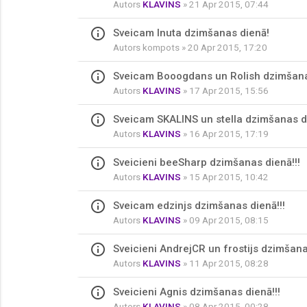
Autors
KLAVINS
» 21 Apr 2015, 07:44
info_outline
Sveicam Inuta dzimšanas dienā!
Autors
kompots
» 20 Apr 2015, 17:20
info_outline
Sveicam Booogdans un Rolish dzimšanas
Autors
KLAVINS
» 17 Apr 2015, 15:56
info_outline
Sveicam SKALINS un stella dzimšanas di
Autors
KLAVINS
» 16 Apr 2015, 17:19
info_outline
Sveicieni beeSharp dzimšanas dienā!!!
Autors
KLAVINS
» 15 Apr 2015, 10:42
info_outline
Sveicam edzinjs dzimšanas dienā!!!
Autors
KLAVINS
» 09 Apr 2015, 08:15
info_outline
Sveicieni AndrejCR un frostijs dzimšana
Autors
KLAVINS
» 11 Apr 2015, 08:28
info_outline
Sveicieni Agnis dzimšanas dienā!!!
Autors
KLAVINS
» 08 Apr 2015, 00:28