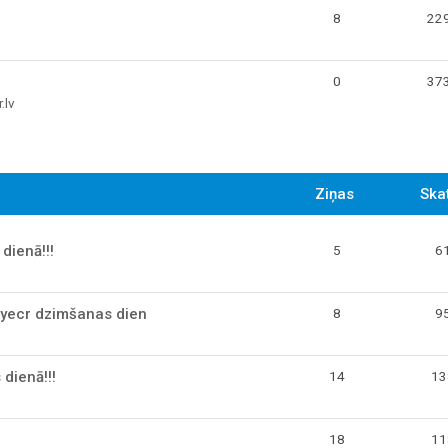
8
22
0
37
.lv
Ziņas
Skat
dienā!!!
5
6
 syecr dzimšanas dien
8
9
dienā!!!
14
13
18
11