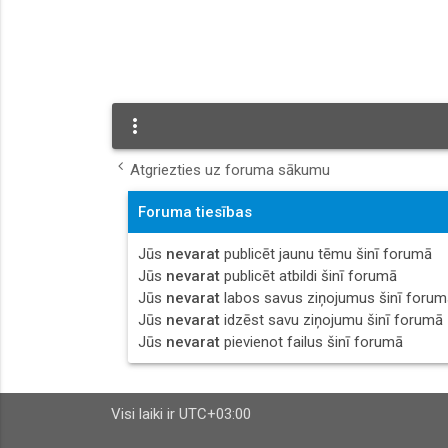
more_vert
Atgriezties uz foruma sākumu
Foruma tiesības
Jūs
nevarat
publicēt jaunu tēmu šinī forumā
Jūs
nevarat
publicēt atbildi šinī forumā
Jūs
nevarat
labos savus ziņojumus šinī forum
Jūs
nevarat
idzēst savu ziņojumu šinī forumā
Jūs
nevarat
pievienot failus šinī forumā
Visi laiki ir
UTC+03:00