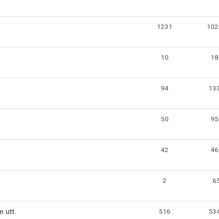
1231
102
10
18
94
13
50
95
42
46
2
6
 utt.
516
53