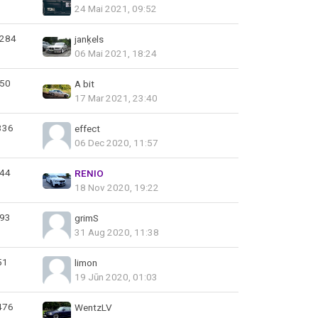
24 Mai 2021, 09:52
284
janķels
06 Mai 2021, 18:24
50
A bit
17 Mar 2021, 23:40
336
effect
06 Dec 2020, 11:57
44
RENIO
18 Nov 2020, 19:22
93
grimS
31 Aug 2020, 11:38
51
limon
19 Jūn 2020, 01:03
476
WentzLV