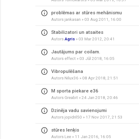
info_outline
problēmas ar stūres mehānismu
Autors
jankasan
» 03 Aug 2011, 16:00
info_outline
Stabilizatori un atsaites
Autors
Agris
» 03 Mar 2012, 20:41
info_outline
Jautājums par coilam.
Autors
effect
» 03 Jūl 2018, 16:05
info_outline
Vibropulēšana
Autors
Nilux36
» 08 Apr 2018, 21:51
info_outline
M sporta piekare e36
Autors
Greabit
» 24 Jan 2018, 20:46
info_outline
Dzinēja vadu savienojumi
Autors
jopidril50
» 17 Nov 2017, 21:53
info_outline
stūres lenķis
Autors
Lee
» 11 Jan 2016, 16:05