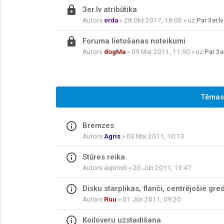
locked_outline
3er.lv atribūtika
Autors
erda
» 28 Okt 2017, 18:03 » uz
Par 3er.lv
locked_outline
Foruma lietošanas noteikumi
Autors
dogMa
» 09 Mar 2011, 11:50 » uz
Par 3er
Tēmas
info_outline
Bremzes
Autors
Agris
» 03 Mai 2011, 10:13
info_outline
Stūres reika.
Autors
aupinsh
» 20 Jūn 2011, 13:47
info_outline
Disku starplikas, flanči, centrējošie gre
Autors
Ruu
» 01 Jūn 2011, 09:20
info_outline
Koiloveru uzstadišana