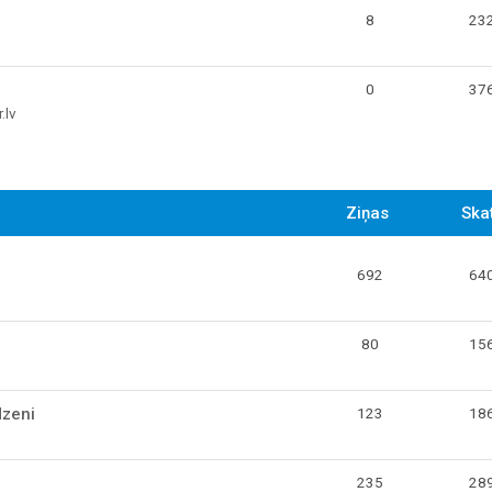
8
23
0
37
.lv
Ziņas
Skat
692
64
80
15
dzeni
123
18
235
28