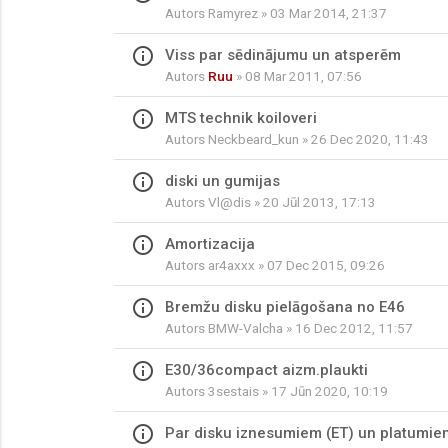
Autors
Ramyrez
» 03 Mar 2014, 21:37
info_outline
Viss par sēdinājumu un atsperēm
Autors
Ruu
» 08 Mar 2011, 07:56
info_outline
MTS technik koiloveri
Autors
Neckbeard_kun
» 26 Dec 2020, 11:43
info_outline
diski un gumijas
Autors
Vl@dis
» 20 Jūl 2013, 17:13
info_outline
Amortizacija
Autors
ar4axxx
» 07 Dec 2015, 09:26
info_outline
Bremžu disku pielāgošana no E46
Autors
BMW-Valcha
» 16 Dec 2012, 11:57
info_outline
E30/36compact aizm.plaukti
Autors
3sestais
» 17 Jūn 2020, 10:19
info_outline
Par disku iznesumiem (ET) un platumiem