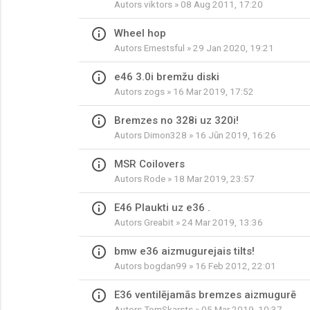
Autors
viktors
» 08 Aug 2011, 17:20
info_outline
Wheel hop
Autors
Ernestsful
» 29 Jan 2020, 19:21
info_outline
e46 3.0i bremžu diski
Autors
zogs
» 16 Mar 2019, 17:52
info_outline
Bremzes no 328i uz 320i!
Autors
Dimon328
» 16 Jūn 2019, 16:26
info_outline
MSR Coilovers
Autors
Rode
» 18 Mar 2019, 23:57
info_outline
E46 Plaukti uz e36 .
Autors
Greabit
» 24 Mar 2019, 13:36
info_outline
bmw e36 aizmugurejais tilts!
Autors
bogdan99
» 16 Feb 2012, 22:01
info_outline
E36 ventilējamās bremzes aizmugurē
Autors
TomSkarsts
» 05 Mar 2019, 10:37