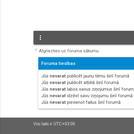
more_vert
Atgriezties uz foruma sākumu
Foruma tiesības
Jūs
nevarat
publicēt jaunu tēmu šinī forumā
Jūs
nevarat
publicēt atbildi šinī forumā
Jūs
nevarat
labos savus ziņojumus šinī forum
Jūs
nevarat
idzēst savu ziņojumu šinī forumā
Jūs
nevarat
pievienot failus šinī forumā
Visi laiki ir
UTC+03:00