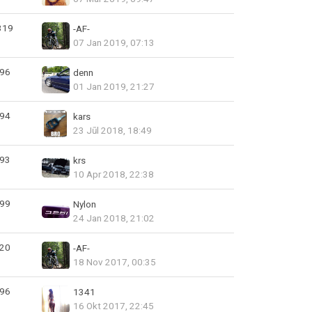
319
-AF-
07 Jan 2019, 07:13
96
denn
01 Jan 2019, 21:27
94
kars
23 Jūl 2018, 18:49
93
krs
10 Apr 2018, 22:38
99
Nylon
24 Jan 2018, 21:02
20
-AF-
18 Nov 2017, 00:35
96
1341
16 Okt 2017, 22:45