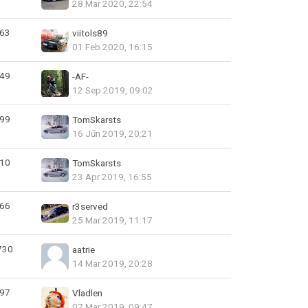
28 Mar 2020, 22:54
63
viitols89
01 Feb 2020, 16:15
49
-AF-
12 Sep 2019, 09:02
99
TomSkarsts
16 Jūn 2019, 20:21
10
TomSkarsts
23 Apr 2019, 16:55
66
r3served
25 Mar 2019, 11:17
730
aatrie
14 Mar 2019, 20:28
97
Vladlen
07 Mar 2019, 09:47