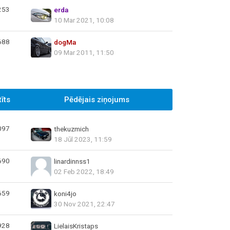
253
erda
10 Mar 2021, 10:08
688
dogMa
09 Mar 2011, 11:50
īts
Pēdējais ziņojums
097
thekuzmich
18 Jūl 2023, 11:59
690
linardinnss1
02 Feb 2022, 18:49
659
koni4jo
30 Nov 2021, 22:47
928
LielaisKristaps