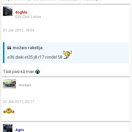
dogMa
E36 Club Latvia
01 Jūn 2011, 18:34
možais rakstīja:
e36 diski et35 j8 r17 rondel 58
Tādi paši kā man
možais
01 Jūn 2011, 20:17
Agris