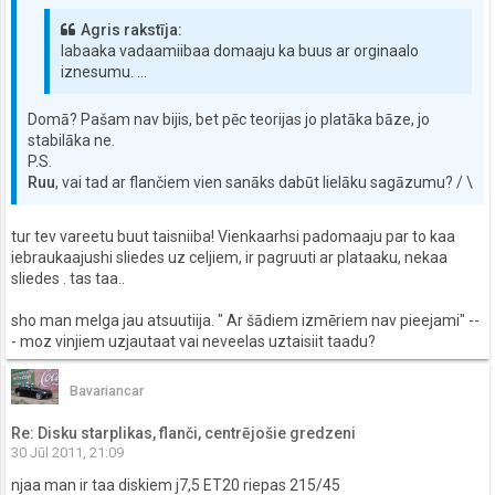
Agris rakstīja:
labaaka vadaamiibaa domaaju ka buus ar orginaalo
iznesumu. ...
Domā? Pašam nav bijis, bet pēc teorijas jo platāka bāze, jo
stabilāka ne.
P.S.
Ruu
, vai tad ar flančiem vien sanāks dabūt lielāku sagāzumu? / \
tur tev vareetu buut taisniiba! Vienkaarhsi padomaaju par to kaa
iebraukaajushi sliedes uz celjiem, ir pagruuti ar plataaku, nekaa
sliedes . tas taa..
sho man melga jau atsuutiija. " Ar šādiem izmēriem nav pieejami" --
- moz vinjiem uzjautaat vai neveelas uztaisiit taadu?
Bavariancar
Re: Disku starplikas, flanči, centrējošie gredzeni
30 Jūl 2011, 21:09
njaa man ir taa diskiem j7,5 ET20 riepas 215/45