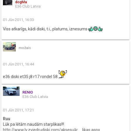
dogMa
E36 Club Latvia
01 Jūn 2011, 16:33
Viss atkarīgs, kādi diski, t.i., platums, iznesums
možais
01 Jūn 2011, 16:44
e36 diski et35 j8 r17 rondel 58
RENIO
E36 Club Latvia
01 Jūn 2011, 17:21
Ruu
Lūk pa lētām naudām starplikas!!!
http://www.lv.zviedrudiski.com/aksesuār ... likas.aspx