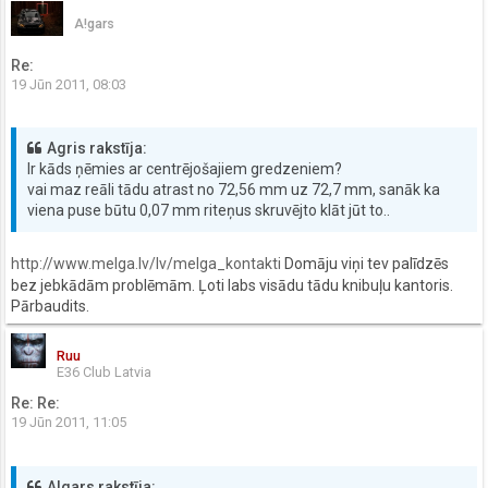
A!gars
Re:
19 Jūn 2011, 08:03
Agris rakstīja:
Ir kāds ņēmies ar centrējošajiem gredzeniem?
vai maz reāli tādu atrast no 72,56 mm uz 72,7 mm, sanāk ka
viena puse būtu 0,07 mm riteņus skruvējto klāt jūt to..
http://www.melga.lv/lv/melga_kontakti
Domāju viņi tev palīdzēs
bez jebkādām problēmām. Ļoti labs visādu tādu knibuļu kantoris.
Pārbaudits.
Ruu
E36 Club Latvia
Re: Re:
19 Jūn 2011, 11:05
A!gars rakstīja: