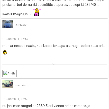
steidzami interese kādas riepas izvēlēties - šobrīd virsū stāv 225/45
prieksha, bet doma likt sedinātās atsperes, bet iepirkt 235/40....
kāds ir mēģinājis...?
Archizlv
01 Jūn 2011, 15:57
man ar neseedinaatu, kad kaads iekaapa aizmuguree berzaas arka.
keyboard_arrow_down
možais
01 Jūn 2011, 15:59
nu jaa, man atagad ar 235/45 arii vienaa arkaa metaas, ja