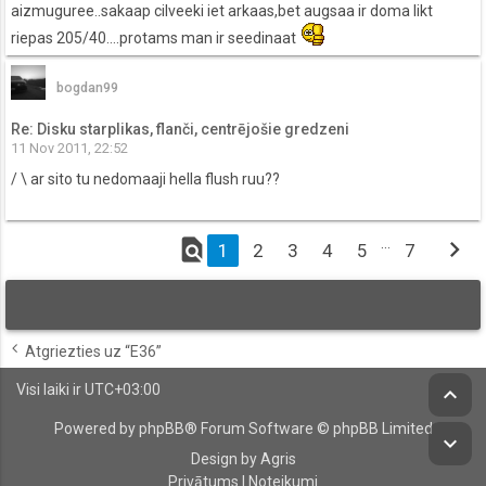
aizmuguree..sakaap cilveeki iet arkaas,bet augsaa ir doma likt
riepas 205/40....protams man ir seedinaat
bogdan99
Re: Disku starplikas, flanči, centrējošie gredzeni
11 Nov 2011, 22:52
/ \ ar sito tu nedomaaji hella flush ruu??
find_in_page
…
chevron_right
1
2
3
4
5
7
Atgriezties uz “E36”
Visi laiki ir
UTC+03:00
keyboard_arrow_up
Powered by
phpBB
® Forum Software © phpBB Limited
keyboard_arrow_down
Design by Agris
Privātums
|
Noteikumi