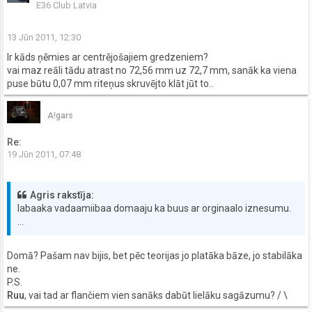
E36 Club Latvia
13 Jūn 2011, 12:30
Ir kāds ņēmies ar centrējošajiem gredzeniem?
vai maz reāli tādu atrast no 72,56 mm uz 72,7 mm, sanāk ka viena
puse būtu 0,07 mm riteņus skruvējto klāt jūt to..
A!gars
Re:
19 Jūn 2011, 07:48
Agris rakstīja:
labaaka vadaamiibaa domaaju ka buus ar orginaalo iznesumu.
...
Domā? Pašam nav bijis, bet pēc teorijas jo platāka bāze, jo stabilāka
ne.
P.S.
Ruu
, vai tad ar flančiem vien sanāks dabūt lielāku sagāzumu? / \