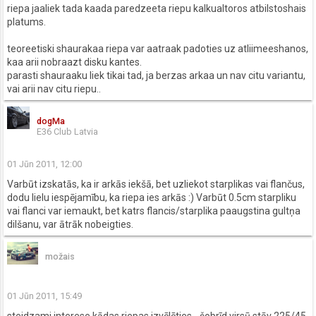
riepa jaaliek tada kaada paredzeeta riepu kalkualtoros atbilstoshais
platums.
teoreetiski shaurakaa riepa var aatraak padoties uz atliimeeshanos,
kaa arii nobraazt disku kantes.
parasti shauraaku liek tikai tad, ja berzas arkaa un nav citu variantu,
vai arii nav citu riepu..
dogMa
E36 Club Latvia
01 Jūn 2011, 12:00
Varbūt izskatās, ka ir arkās iekšā, bet uzliekot starplikas vai flančus,
dodu lielu iespējamību, ka riepa ies arkās :) Varbūt 0.5cm starpliku
vai flanci var iemaukt, bet katrs flancis/starplika paaugstina gultņa
dilšanu, var ātrāk nobeigties.
možais
01 Jūn 2011, 15:49