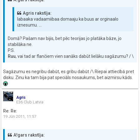
Agris rakstīja:
labaaka vadaamiibaa domaaju ka buus ar orginaalo
iznesumu. ...
Domā? Pašam nav bijis, bet pēc teorijas jo platāka bāze, jo
stabilāka ne.
P.S.
Ruu
, vai tad ar flančiem vien sanāks dabūt lielāku sagāzumu? / \
Sagāzumu es negribu dabūt, es gribu dabūt /\ Riepai attiecībā pret
disku. Zinu ka tam bija pat speciāls nosaukums, bet aizmirsu kāds.
Agris
E36 Club Latvia
Re: Re:
19 Jūn 2011, 11:57
A!gars rakstīja: