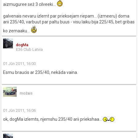
aizmuguree sež 3 cilveeki...
galvenais nevaru izlemt par prieksejam riepam... (izmeeru) doma
arii 235/40, varbuut par paltu buus - visu laiku bija 225/45, bet gribas
ko zemaaku...
dogMa
E36 Club Latvia
01 Jūn 2011, 16:00
Esmu braucis ar 235/40, nekāda vaina.
možais
01 Jūn 2011, 16:06
ok, dogMa izlemts, njemshu 235/40 arii priekshaa...