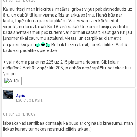
01 Jūn 2011, 09:20
Kā jau riteņi man ir iekrituši mašīnā, gribās viņus pabīdīt nedaudz uz
āru, un dabūt tā lai ir vismaz līdz ar arku/spārnu. Flanči būs par
krutu, tapēc doma par starplikām. Vai es varu vienkārši iedot
virpotājam lai uztaisa? Ko TA veči saka? Un kurš ir taisījis, varbūt ir
kāda shēma/izmēri pēc kuriem var normāli sataisīt. Kaut gan tur jau
jānomēr tikai caurumu attālumi, vietas, un starplikas diametrs
ārējais/iekšējais.
Bet cik biezus taisīt, tumša bilde.. Varbūt
kāds var padalīties pieredzē..
+ vēl ir doma pāriet no 225 uz 215 platuma riepām. Cik liela ir
atšķirība? Varbūt vispār likt 205, jo gribās nepārspīlētu, bet skaistu /
\ riepu.
Agris
E36 Club Latvia
01 Jūn 2011, 10:09
labaaka vadaamiibaa domaaju ka buus ar orginaalo iznesumu. man
liekas ka nav tur nekas nesmuki ieliidis arkaa :)