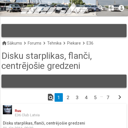
menu
search
pages
account_circle
keyboard_arrow_down
home
keyboard_arrow_right
keyboard_arrow_right
keyboard_arrow_right
keyboard_arrow_right
Sākums
Forums
Tehnika
Piekare
E36
Disku starplikas, flanči,
centrējošie gredzeni
find_in_page
…
chevron_right
1
2
3
4
5
7
Ruu
E36 Club Latvia
Disku starplikas, flanči, centrējošie gredzeni