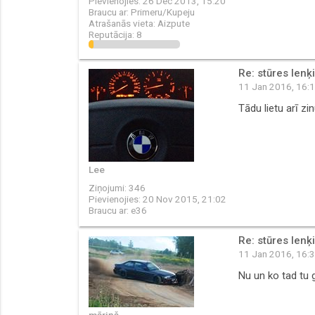
Pievienojies:
26 Dec 2013, 15:20
Braucu ar:
Primeru/Kupeju
Atrašanās vieta:
Aizpute
Reputācija:
8
Re: stūres lenķ
11 Jan 2016, 16:
Tādu lietu arī zi
Lee
Ziņojumi:
346
Pievienojies:
20 Nov 2015, 21:02
Braucu ar:
e36
Re: stūres lenķ
11 Jan 2016, 16:
Nu un ko tad tu g
māriņš