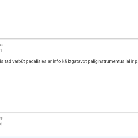
is
41
ījis tad varbūt padalīsies ar info kā izgatavot palīginstrumentus lai ir 
is
08