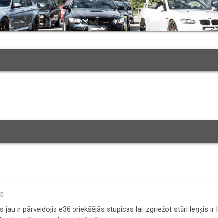
keyboard_arrow_down
05
 jau ir pārveidojis e36 priekšējās stupicas lai izgriežot stūri leņķis ir l