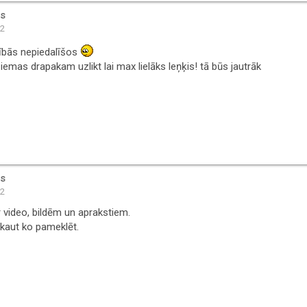
is
12
sībās nepiedalīšos
iemas drapakam uzlikt lai max lielāks leņķis! tā būs jautrāk
is
12
r video, bildēm un aprakstiem.
kaut ko pameklēt.