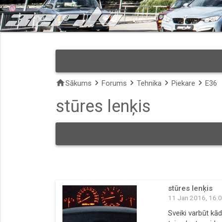
home
keyboard_arrow_right
keyboard_arrow_right
keyboard_arrow_right
keyboard_arrow_right
Sākums
Forums
Tehnika
Piekare
E36
stūres lenķis
stūres lenķis
11 Jan 2016, 16:
Sveiki varbūt kāds