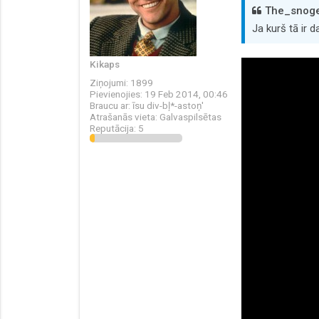
The_snoge 
Ja kurš tā ir d
Kikaps
Ziņojumi:
1899
Pievienojies:
19 Feb 2014, 00:46
Braucu ar:
īsu div-bļ*-astoņ'
Atrašanās vieta:
Galvaspilsētas
Reputācija:
5