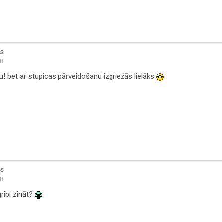
is
18
nu! bet ar stupicas pārveidošanu izgriežās lielāks
is
38
ribi zināt?