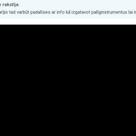
rakstīja:
arījis tad varbūt padalīsies ar info kā izgatavot palīginstrumentus lai 