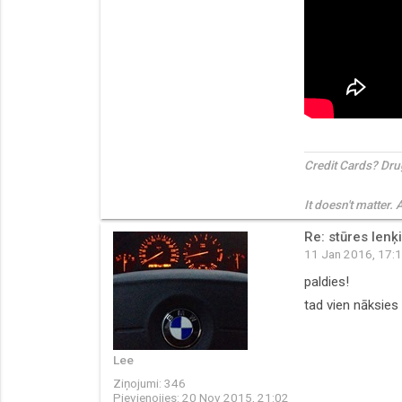
Credit Cards? Dru
It doesn't matter. 
Re: stūres lenķ
11 Jan 2016, 17:
paldies!
tad vien nāksies
Lee
Ziņojumi:
346
Pievienojies:
20 Nov 2015, 21:02