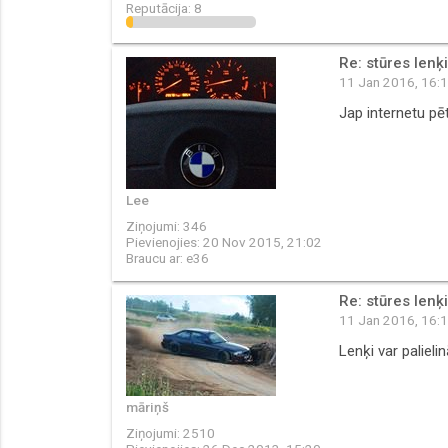
Reputācija:
8
Re: stūres lenķ
11 Jan 2016, 16:
Jap internetu pēt
Lee
Ziņojumi:
346
Pievienojies:
20 Nov 2015, 21:02
Braucu ar:
e36
Re: stūres lenķ
11 Jan 2016, 16:
Lenķi var palieli
māriņš
Ziņojumi:
2510