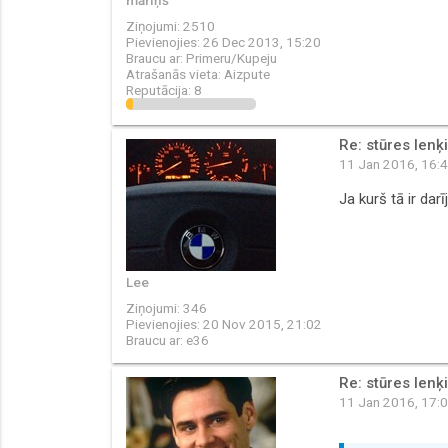
Ziņojumi:
2510
Pievienojies:
26 Dec 2013, 15:20
Braucu ar:
Primeru/Kupeju
Atrašanās vieta:
Aizpute
Reputācija:
8
Re: stūres lenķ
11 Jan 2016, 16:
Ja kurš tā ir dar
Lee
Ziņojumi:
346
Pievienojies:
20 Nov 2015, 21:02
Braucu ar:
e36
Re: stūres lenķ
11 Jan 2016, 17: