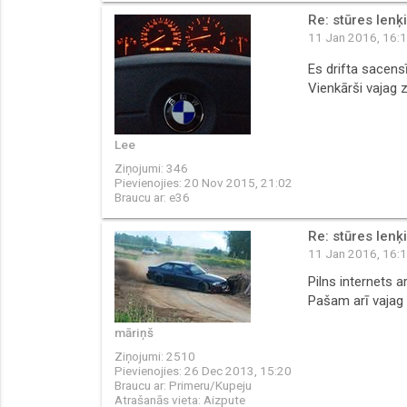
Re: stūres lenķ
11 Jan 2016, 16:
Es drifta sacen
Vienkārši vajag z
Lee
Ziņojumi:
346
Pievienojies:
20 Nov 2015, 21:02
Braucu ar:
e36
Re: stūres lenķ
11 Jan 2016, 16:
Pilns internets a
Pašam arī vajag 
māriņš
Ziņojumi:
2510
Pievienojies:
26 Dec 2013, 15:20
Braucu ar:
Primeru/Kupeju
Atrašanās vieta:
Aizpute