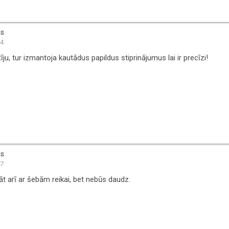
is
14
īju, tur izmantoja kautādus papildus stiprinājumus lai ir precīzi!
is
17
nāt arī ar šebām reikai, bet nebūs daudz.