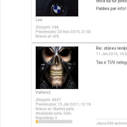
teica ka tur pirk
Paldies par info
Lee
Ziņojumi:
346
Pievienojies:
20 Nov 2015, 21:02
Braucu ar:
e36
Re: stūres lenķ
11 Jan 2016, 16:
Tas ir TUV nelegā
ValtersZ
Ziņojumi:
4697
Pievienojies:
15 Jūn 2011, 12:18
Braucu ar:
Skaties pats.
Atrašanās vieta:
Oslo
Reputācija:
3
Jaucu E46 automob