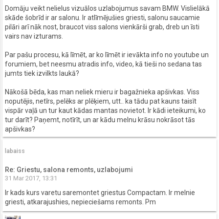
Domāju veikt nelielus vizuālos uzlabojumus savam BMW. Vislielākā
skāde šobrīd ir ar salonu. Ir atlīmējušies griesti, salonu saucamie
pilāri arī nāk nost, braucot viss salons vienkārši grab, dreb un īsti
vairs nav izturams.
Par pašu procesu, kā līmēt, ar ko līmēt ir ievākta info no youtube un
forumiem, bet neesmu atradis info, video, kā tieši no sedana tas
jumts tiek izvilkts laukā?
Nākošā bēda, kas man neliek mieru ir bagažnieka apšivkas. Viss
noputējis, netīrs, pelēks ar plēķiem, utt.. ka tādu pat kauns taisīt
vispār vaļā un tur kaut kādas mantas novietot. Ir kādi ieteikumi, ko
tur darīt? Paņemt, notīrīt, un ar kādu melnu krāsu nokrāsot tās
apšivkas?
labaiss
Re: Griestu, salona remonts, uzlabojumi
31 Mar 2017, 13:31
Ir kads kurs varetu saremontet griestus Compactam. Ir melnie
griesti, atkarajushies, nepieciešams remonts. Pm