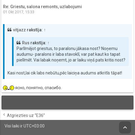
Re: Griestu, salona remonts, uzlabojumi
01 Okt 2017, 15:33
vitjazz
rakstīja:
↑
Rus
rakstīja:
↑
Parlīmējot griestus, to paralonu jākasa nost? Noņemu
audumu- paralons ir laba stavoklī, var pat kaut ko tapat
pielīmēt. Vai labak noņemt, jo ar laiku viņš pats kritis nost?
Kasi nost,lai cik labs nebūtu,pēc laiciņa audums atkritīs tāpat!
ясно, понятно, спасибо.
Atgriezties uz “E36”
Visi laiki ir
UTC+03:00
keyboard_arrow_up