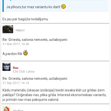
Ja plīvurs,tur maz variantu ko darīt
Es jau par bagūža nodalījumu
vitjazz
Re: Griestu, salona remonts, uzlabojumi
31 Mar 2017, 16:46
A,pardon Rik
Ruu
E36 Club Latvia
Re: Griestu, salona remonts, uzlabojumi
21 Sep 2017, 16:14
Kādu materiālu (skaņas izolācijai) biedri iesaka klāt uz grīdas zem
paklāja? Oriģinālais nav, plika grīda. Interesē ekonomiskais variants,
jo primāri nav max pakojums salonā.
Vladlen