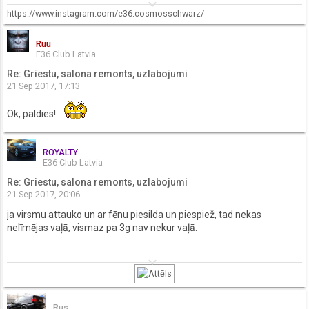
keyboard_arrow_down
https://www.instagram.com/e36.cosmosschwarz/
Ruu
E36 Club Latvia
Re: Griestu, salona remonts, uzlabojumi
21 Sep 2017, 17:13
Ok, paldies!
ROYALTY
E36 Club Latvia
Re: Griestu, salona remonts, uzlabojumi
21 Sep 2017, 20:06
ja virsmu attauko un ar fēnu piesilda un piespiež, tad nekas
nelīmējas vaļā, vismaz pa 3g nav nekur vaļā.
keyboard_arrow_down
Rus