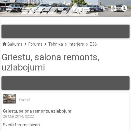
menu
search
pages
account_circle
keyboard_arrow_down
home
keyboard_arrow_right
keyboard_arrow_right
keyboard_arrow_right
keyboard_arrow_right
Sākums
Forums
Tehnika
Interjers
E36
Griestu, salona remonts,
uzlabojumi
foxsk8
Griestu, salona remonts, uzlabojumi
28 Mai 2014, 02:22
Sveiki foruma biedri.