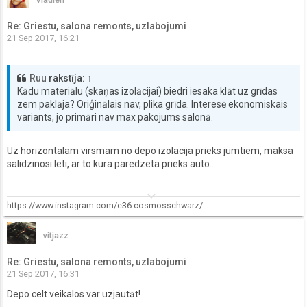
Re: Griestu, salona remonts, uzlabojumi
21 Sep 2017, 16:21
Ruu
rakstīja:
↑
Kādu materiālu (skaņas izolācijai) biedri iesaka klāt uz grīdas
zem paklāja? Oriģinālais nav, plika grīda. Interesē ekonomiskais
variants, jo primāri nav max pakojums salonā.
Uz horizontalam virsmam no depo izolacija prieks jumtiem, maksa
salidzinosi leti, ar to kura paredzeta prieks auto..
keyboard_arrow_down
https://www.instagram.com/e36.cosmosschwarz/
vitjazz
Re: Griestu, salona remonts, uzlabojumi
21 Sep 2017, 16:31
Depo celt.veikalos var uzjautāt!