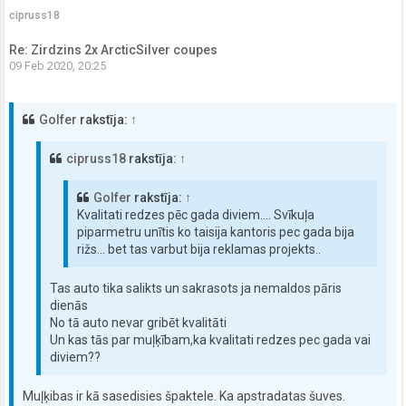
cipruss18
Re: Zirdzins 2x ArcticSilver coupes
09 Feb 2020, 20:25
Golfer
rakstīja:
↑
cipruss18
rakstīja:
↑
Golfer
rakstīja:
↑
Kvalitati redzes pēc gada diviem.... Svīkuļa
piparmetru unītis ko taisija kantoris pec gada bija
rižs... bet tas varbut bija reklamas projekts..
Tas auto tika salikts un sakrasots ja nemaldos pāris
dienās
No tā auto nevar gribēt kvalitāti
Un kas tās par muļķībam,ka kvalitati redzes pec gada vai
diviem??
Muļķibas ir kā sasedisies špaktele. Ka apstradatas šuves.