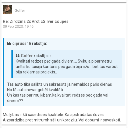
Golfer
Re: Zirdzins 2x ArcticSilver coupes
09 Feb 2020, 19:46
cipruss18
rakstīja:
↑
Golfer
rakstīja:
↑
Kvalitati redzes pēc gada diviem.... Svīkuļa piparmetru
unītis ko taisija kantoris pec gada bija rižs... bet tas varbut
bija reklamas projekts..
Tas auto tika salikts un sakrasots ja nemaldos pāris dienās
No tā auto nevar gribēt kvalitāti
Un kas tās par muļķībam,ka kvalitati redzes pec gada vai
diviem??
Muļķibas ir kā sasedisies špaktele. Ka apstradatas šuves.
Aizsardziba pret mitrumh sāli un koroziju. Vai dobumi ir savaskoti.