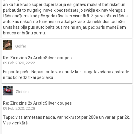
arī ka tur krāso super duper labi ja esi gatavs maksāt bet riskēt un
pārbaudīt to nu galīgi nevelk pēc redzētā jo svīkija ex nav vienīgais
tāds gadījums kad pēc gada rūsa lien visur ārā. Ziņu vairākus tādus
auto kas nākuši no turienes un atkal jakraso. Ja neklūdos tad e36
unīts kas bija pus auto balts,pus melns arī jau pēc pāris mēnešiem
brauca ar brūnu purnu.
Golfer
Re: Zirdzins 2x ArcticSilver coupes
09 Feb 2020, 22:22
Es par to pašu. Nopust auto var daudz kur... sagatavošana apstrade
ir tas ko redz tikai pec laika...
Zirdzins
Re: Zirdzins 2x ArcticSilver coupes
09 Feb 2020, 22:28
Tāpēc viss atmetaas nauda, var nokrāsot par 200e un var arī par 2k.
Viss vienkārši