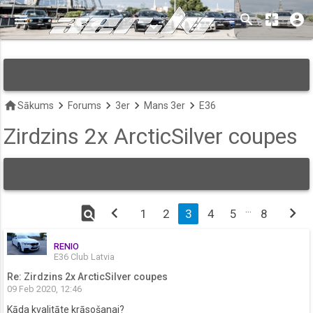
menu
search
pages
account_circle
keyboard_arrow_down
home
keyboard_arrow_right
keyboard_arrow_right
keyboard_arrow_right
keyboard_arrow_right
Sākums
Forums
3er
Mans 3er
E36
Zirdzins 2x ArcticSilver coupes
find_in_page
chevron_left
…
chevron_right
1
2
3
4
5
8
RENIO
E36 Club Latvia
Re: Zirdzins 2x ArcticSilver coupes
09 Feb 2020, 12:46
Kāda kvalitāte krāsošanai?