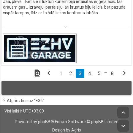
Jaa, plēve... Bet šie ir lukturi kuriem bija ietaisitas eņģeļa acis, tas
drausmīgas .. Izraveju, partaisiju, arī krustus biju ielicis, bet pazuda
vispār lampas, līdz ar to šitā liekas kontrasts labāks.
keyboard_arrow_down
find_in_page
chevron_left
…
chevron_right
1
2
3
4
5
8
Atgriezties uz “E36”
Visi laiki ir
UTC+03:00
keyboard_arrow_up
Powered by
phpBB
® Forum Software © phpBB Limited
keyboard_arrow_down
Design by Agris