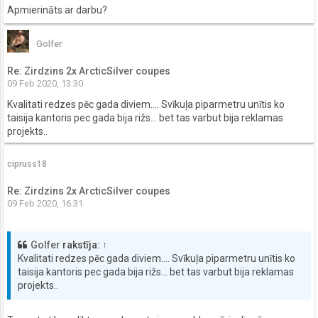
Apmierināts ar darbu?
Golfer
Re: Zirdzins 2x ArcticSilver coupes
09 Feb 2020, 13:30
Kvalitati redzes pēc gada diviem.... Svīkuļa piparmetru unītis ko
taisija kantoris pec gada bija rižs... bet tas varbut bija reklamas
projekts..
cipruss18
Re: Zirdzins 2x ArcticSilver coupes
09 Feb 2020, 16:31
Golfer
rakstīja:
↑
Kvalitati redzes pēc gada diviem.... Svīkuļa piparmetru unītis ko
taisija kantoris pec gada bija rižs... bet tas varbut bija reklamas
projekts..