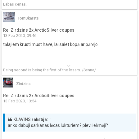
Labas cenas.
TomSkarsts
Re: Zirdzins 2x ArcticSilver coupes
13 Feb 2020, 09:46
tālajiem krusti must have, lai saiet kopā ar pārējo.
keyboard_arrow_down
Being second is being the first of the losers.
/Senna/
Zirdzins
Re: Zirdzins 2x ArcticSilver coupes
13 Feb 2020, 13:54
KLAVINS
rakstīja:
↑
ar ko dabuji sarkanas lēcas lukturiem? plevi ielīmēji?