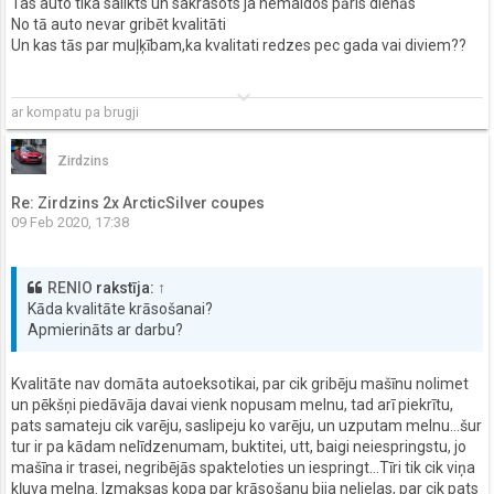
Tas auto tika salikts un sakrasots ja nemaldos pāris dienās
No tā auto nevar gribēt kvalitāti
Un kas tās par muļķībam,ka kvalitati redzes pec gada vai diviem??
keyboard_arrow_down
ar kompatu pa brugji
Zirdzins
Re: Zirdzins 2x ArcticSilver coupes
09 Feb 2020, 17:38
RENIO
rakstīja:
↑
Kāda kvalitāte krāsošanai?
Apmierināts ar darbu?
Kvalitāte nav domāta autoeksotikai, par cik gribēju mašīnu nolimet
un pēkšņi piedāvāja davai vienk nopusam melnu, tad arī piekrītu,
pats samateju cik varēju, saslipeju ko varēju, un uzputam melnu...šur
tur ir pa kādam nelīdzenumam, buktitei, utt, baigi neiespringstu, jo
mašīna ir trasei, negribējās spakteloties un iespringt...Tīri tik cik viņa
kļuva melna. Izmaksas kopa par krāsošanu bija nelielas, par cik pats