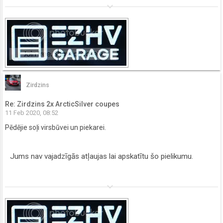
keyboard_arrow_down
Zirdzins
Re: Zirdzins 2x ArcticSilver coupes
11 Feb 2020, 08:52
Pēdējie soļi virsbūvei un piekarei.
Jums nav vajadzīgās atļaujas lai apskatītu šo pielikumu.
keyboard_arrow_down