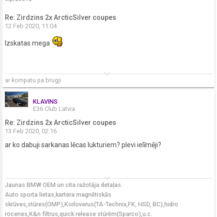
Re: Zirdzins 2x ArcticSilver coupes
12 Feb 2020, 11:04
Izskatas mega
keyboard_arrow_down
ar kompatu pa brugji
KLAVINS
E36 Club Latvia
Re: Zirdzins 2x ArcticSilver coupes
13 Feb 2020, 02:16
ar ko dabuji sarkanas lēcas lukturiem? plevi ielīmēji?
keyboard_arrow_down
Jaunas BMW OEM un cita ražotāja detaļas.
Auto sporta lietas,kartera magnētiskās
skrūves,stūres(OMP),Koiloverus(TA-Technix,FK, HSD, BC),hidro
rocenes,K&n filtrus,quick release stūrēm(Sparco),u.c.