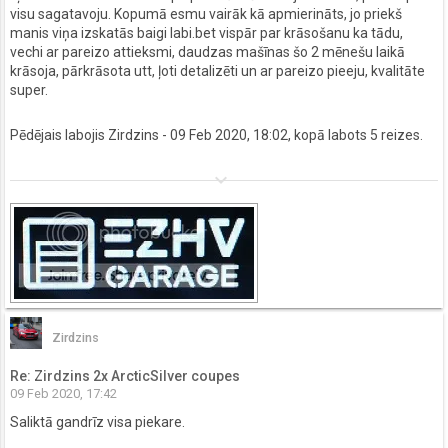
visu sagatavoju. Kopumā esmu vairāk kā apmierināts, jo priekš
manis viņa izskatās baigi labi.bet vispār par krāsošanu ka tādu,
vechi ar pareizo attieksmi, daudzas mašīnas šo 2 mēnešu laikā
krāsoja, pārkrāsota utt, ļoti detalizēti un ar pareizo pieeju, kvalitāte
super.
Pēdējais labojis
Zirdzins
- 09 Feb 2020, 18:02, kopā labots 5 reizes.
keyboard_arrow_down
Zirdzins
Re: Zirdzins 2x ArcticSilver coupes
09 Feb 2020, 17:42
Saliktā gandrīz visa piekare.