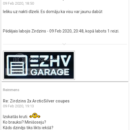
09 Feb 2020, 18:50
Ieliku uz nakti dīzelii. Es domāju ka visu var jaunu dabūt
Pēdējais labojis
Zirdzins
- 09 Feb 2020, 20:48, kopā labots 1 reizi.
keyboard_arrow_down
Reinmens
Re: Zirdzins 2x ArcticSilver coupes
09 Feb 2020, 19:13
Izskatās kruti.
Ko brauksi? Minišoseju?
Kāds dzinējs tiks likts iekšā?