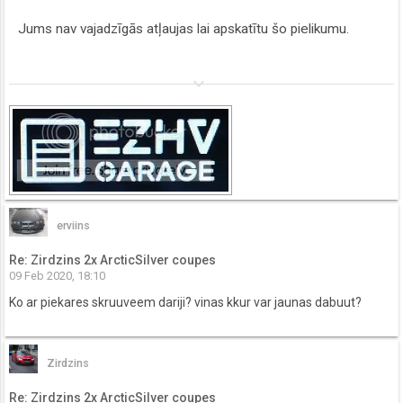
Jums nav vajadzīgās atļaujas lai apskatītu šo pielikumu.
keyboard_arrow_down
erviins
Re: Zirdzins 2x ArcticSilver coupes
09 Feb 2020, 18:10
Ko ar piekares skruuveem dariji? vinas kkur var jaunas dabuut?
Zirdzins
Re: Zirdzins 2x ArcticSilver coupes