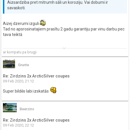
Aizsardziba pret mitrumh sāli un koroziju. Vai dobumi ir
savaskoti.
Aizej dzerumi izguli
Tad no apsrosinatajiem prasītu 2 gadu garantiju par vinu darbu pec
tava teiktā
keyboard_arrow_down
ar kompatu pa brugji
Grunte
Re: Zirdzins 2x ArcticSilver coupes
09 Feb 2020, 21:12
Super bildēs labi izskatās
Beerzins
Re: Zirdzins 2x ArcticSilver coupes
09 Feb 2020, 22:12