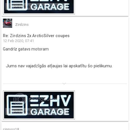
Zirdzins
Re: Zirdzins 2x ArcticSilver coupes
12 Feb 2020, 07:41
Gandrīz gatavs motoram
Jums nav vajadzīgās atļaujas lai apskatītu šo pielikumu.
keyboard_arrow_down
cipruss18