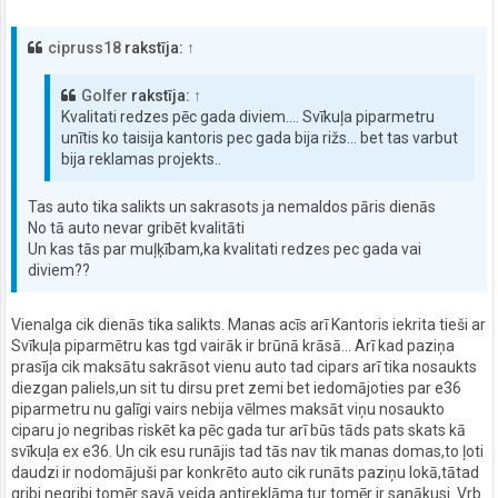
cipruss18
rakstīja:
↑
Golfer
rakstīja:
↑
Kvalitati redzes pēc gada diviem.... Svīkuļa piparmetru
unītis ko taisija kantoris pec gada bija rižs... bet tas varbut
bija reklamas projekts..
Tas auto tika salikts un sakrasots ja nemaldos pāris dienās
No tā auto nevar gribēt kvalitāti
Un kas tās par muļķībam,ka kvalitati redzes pec gada vai
diviem??
Vienalga cik dienās tika salikts. Manas acīs arī Kantoris iekrita tieši ar
Svīkuļa piparmētru kas tgd vairāk ir brūnā krāsā... Arī kad paziņa
prasīja cik maksātu sakrāsot vienu auto tad cipars arī tika nosaukts
diezgan paliels,un sit tu dirsu pret zemi bet iedomājoties par e36
piparmetru nu galīgi vairs nebija vēlmes maksāt viņu nosaukto
ciparu jo negribas riskēt ka pēc gada tur arī būs tāds pats skats kā
svīkuļa ex e36. Un cik esu runājis tad tās nav tik manas domas,to ļoti
daudzi ir nodomājuši par konkrēto auto cik runāts paziņu lokā,tātad
gribi negribi tomēr savā veida antireklāma tur tomēr ir sanākusi. Vrb