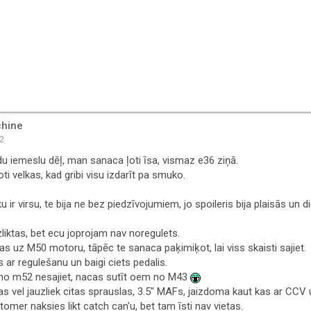
hine
52
u iemeslu dēļ, man sanaca ļoti īsa, vismaz e36 ziņā.
ooti velkas, kad gribi visu izdarīt pa smuko.
u ir virsu, te bija ne bez piedzīvojumiem, jo spoileris bija plaisās un
zliktas, bet ecu joprojam nav noregulets.
as uz M50 motoru, tāpēc te sanaca paķimiķot, lai viss skaisti sajiet.
 ar regulešanu un baigi ciets pedalis.
 no m52 nesajiet, nacas sutīt oem no M43
s vel jauzliek citas sprauslas, 3.5" MAFs, jaizdoma kaut kas ar CCV u
omer naksies likt catch can'u, bet tam īsti nav vietas.