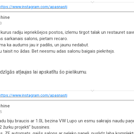
keyboard_arrow_down
https://www.instagram.com/apasnastj
hine
03
kurus radiju iepriekšejos postos, izlemu tirgot talak un restauret sav
tas sarkanais salons, pietam recaro.
ma ka audums jau ir padilis, un jaunu nedabut.
su taisit no ādas. Bet neesmu adas salonu baigais piekritejs.
zīgās atļaujas lai apskatītu šo pielikumu.
keyboard_arrow_down
https://www.instagram.com/apasnastj
hine
15
du biju braucis ar 1.0L bezina VW Lupo un esmu sakrajis naudu paņe
2 žurku projekti" bussines.
, ZF automats, gaišs salons ar peleko paneli, puslidz laba komplektac