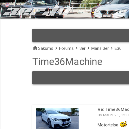
home
keyboard_arrow_right
keyboard_arrow_right
keyboard_arrow_right
keyboard_arrow_right
Sākums
Forums
3er
Mans 3er
E36
Time36Machine
Re: Time36Mac
09 Mai 2021, 12:
Motortelpa