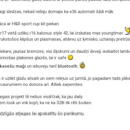
 maigi sledzas, nekad nebiju domajis ka e36 automati šādi māk.
ca ar H&R sport cup kit piekari.
 r17 vietā uzliku r16 balonus style 42, lai izskatas max youngtimer.
 trukstošos klipšus un plasmasas, atdevu uz ķimisko, uztaisiju pretr
piekare, jaunas bremzes, visi šķidrumi un daudzi deveji, ieskaitot lamb
iprinošas plaksnes glazēs, lai ir safe
.
kasešu maģi
un iebuveju tanī
bluetooth
.
r uzlikt glažu atsaiti un oem reliņus uz jumtā, jo pagaidam tads pliks
ar caurumiem no donora arī. Atliek saņemties.
gais projekt tē nebus visdrīzak, ka jau daily.
m look un vnk kopt, ka ne ka 328i tik rēti šodien.
zīgās atļaujas lai apskatītu šo pielikumu.