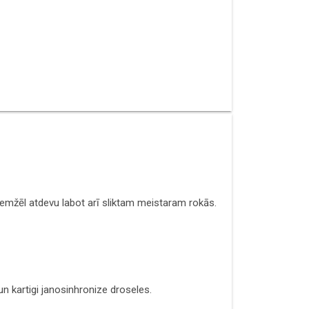
 diemžēl atdevu labot arī sliktam meistaram rokās.
n kartigi janosinhronize droseles.