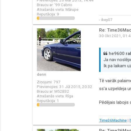
Braucu ar:
'99 Cabrio
Atrašanās vieta:
Mārupe
Reputācija:
9
- ikey07
Re: Time36Mac
30 Okt 2021, 01:
he9600
rak
Ja nav noslēp
Ik pa laikam uz
denn
Tē vairāk palaim
Ziņojumi:
797
Pievienojies:
31 Jūl 2015, 20:32
ss'a uzpeldeja u
Braucu ar:
M52B32
Atrašanās vieta:
Rīga
Reputācija:
1
Pēdējais labojis
Time36Machine
|
Re: Time36Mac