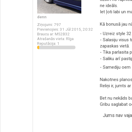
ne ideāls.
Iet ļoti labi un
denn
Kā bonusā jau nā
Ziņojumi:
797
Pievienojies:
31 Jūl 2015, 20:32
- Uzreiz style 32
Braucu ar:
M52B32
Atrašanās vieta:
Rīga
- Salasiju visus
Reputācija:
1
zapaskas vietā.
- Tika parlasita 
- Saliku arī past
- Samediju oem
Nakotnes planos i
Reliņi ir, jumts 
Bet nu nekāds bai
Gribu saglabat oe
Jums nav vajad