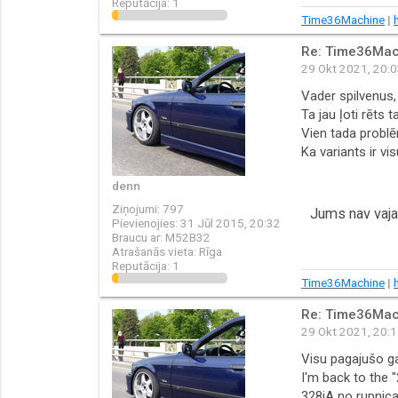
Reputācija:
1
Time36Machine
|
Re: Time36Mac
29 Okt 2021, 20:
Vader spilvenus, 
Ta jau ļoti rēts 
Vien tada problē
Ka variants ir vi
denn
Ziņojumi:
797
Jums nav vajad
Pievienojies:
31 Jūl 2015, 20:32
Braucu ar:
M52B32
Atrašanās vieta:
Rīga
Reputācija:
1
Time36Machine
|
Re: Time36Mac
29 Okt 2021, 20:
Visu pagajušo ga
I'm back to the "
328iA no rupnicas