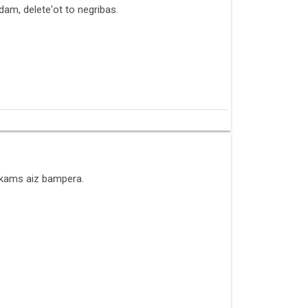
idam, delete'ot to negribas.
iekams aiz bampera.