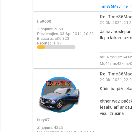
Time36Machine
|
Re: Time36Mac
he9600
29 Okt 2021, 21:
Ziņojumi:
2053
Ja nav noslēpum
Pievienojies:
03 Apr 2011, 20:22
Ik pa laikam uzme
Braucu ar:
e36 323
Reputācija:
37
m50/m52/m54 un 
Ms41/ms42/ms43 
Re: Time36Mac
29 Okt 2021, 22:
Kāds bagāžnieka
either way, pače
Iesaku arī ar ca
visu izrūsina.
ikey07
Ziņojumi:
4225
Pievienojies:
26 Mar 2013, 14:44