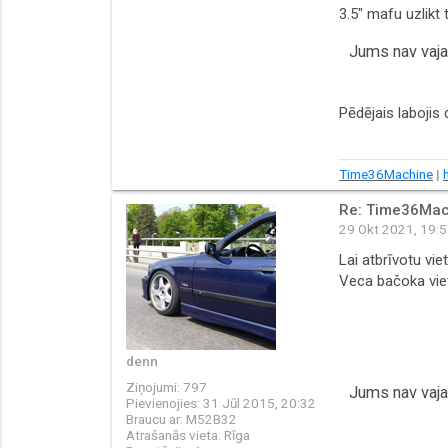
3.5" mafu uzlikt 
Jums nav vajad
Pēdējais labojis
Time36Machine
|
Re: Time36Mac
29 Okt 2021, 19:
Lai atbrīvotu vi
Veca bačoka viet
denn
Ziņojumi:
797
Jums nav vajad
Pievienojies:
31 Jūl 2015, 20:32
Braucu ar:
M52B32
Atrašanās vieta:
Rīga