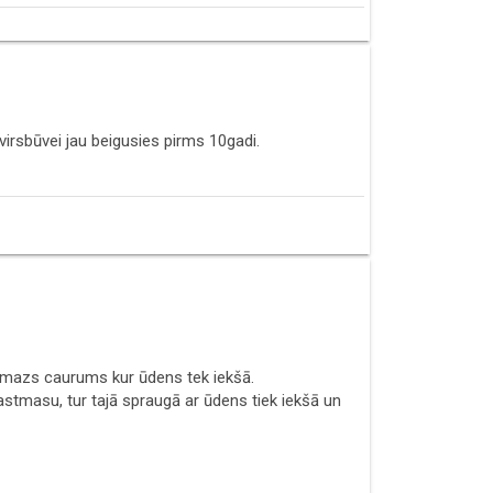
o virsbūvei jau beigusies pirms 10gadi.
s mazs caurums kur ūdens tek iekšā.
stmasu, tur tajā spraugā ar ūdens tiek iekšā un