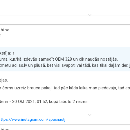
keyboard_arrow_down
hine
41
stīja:
↑
ums, kur/kā izdevās samedīt OEM 328 un cik naudās nostājās.
metu aci ss.lv un pliusā, bet visi svapoti vai tādi, kas tikai daļām der,
ejas.
n čoms uzreiz brauca pakaļ, tad pēc kāda laika man piedavaja, tad es
denn
- 30 Okt 2021, 01:52, kopā labots 2 reizes.
keyboard_arrow_down
https://www.instagram.com/apasnastj
hine