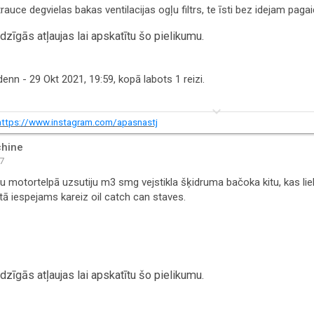
trauce degvielas bakas ventilacijas ogļu filtrs, te īsti bez idejam paga
zīgās atļaujas lai apskatītu šo pielikumu.
denn
- 29 Okt 2021, 19:59, kopā labots 1 reizi.
keyboard_arrow_down
https://www.instagram.com/apasnastj
hine
57
etu motortelpā uzsutiju m3 smg vejstikla šķidruma bačoka kitu, kas l
ā iespejams kareiz oil catch can staves.
zīgās atļaujas lai apskatītu šo pielikumu.