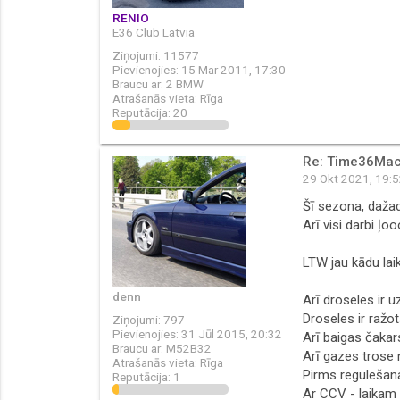
RENIO
E36 Club Latvia
Ziņojumi:
11577
Pievienojies:
15 Mar 2011, 17:30
Braucu ar:
2 BMW
Atrašanās vieta:
Rīga
Reputācija:
20
Re: Time36Mac
29 Okt 2021, 19:
Šī sezona, dažad
Arī visi darbi ļo
LTW jau kādu laik
denn
Arī droseles ir u
Droseles ir ražot
Ziņojumi:
797
Pievienojies:
31 Jūl 2015, 20:32
Arī baigas čakars
Braucu ar:
M52B32
Arī gazes trose
Atrašanās vieta:
Rīga
Pirms regulešana
Reputācija:
1
Ar CCV - laikam t