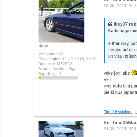
30 Okt 2021, 01:
ikey07
raks
Kāds bagāžnie
either way, pa
denn
Iesaku arī ar 
Ziņojumi:
797
un visu izrūsin
Pievienojies:
31 Jūl 2015, 20:32
Braucu ar:
M52B32
Atrašanās vieta:
Rīga
vaks ļoti labs
Reputācija:
1
BET
viss auto bija pa
pie ši bus japast
Time36Machine
|
Re: Time36Mac
31 Okt 2021, 07: