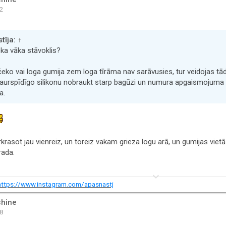
42
tīja:
↑
ka vāka stāvoklis?
čeko vai loga gumija zem loga tīrāma nav sarāvusies, tur veidojas t
caurspīdīgo silikonu nobraukt starp bagūzi un numura apgaismojuma p
a.
rkrasot jau vienreiz, un toreiz vakam grieza logu arā, un gumijas vietā 
rada.
keyboard_arrow_down
https://www.instagram.com/apasnastj
hine
38