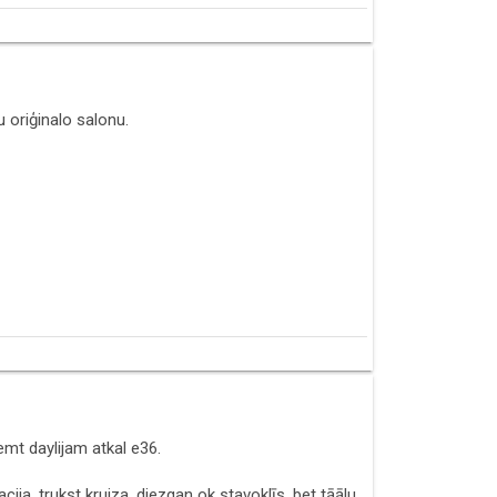
u oriģinalo salonu.
mt daylijam atkal e36.
ija, trukst kruiza, diezgan ok stavoklīs, bet tāālu