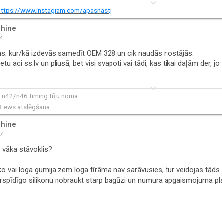
keyboard_arrow_down
https://www.instagram.com/apasnastj
hine
24
s, kur/kā izdevās samedīt OEM 328 un cik naudās nostājās.
tu aci ss.lv un pliusā, bet visi svapoti vai tādi, kas tikai daļām der, j
keyboard_arrow_down
n42/n46 timing tūļu noma
ews atslēgšana.
hine
07
 vāka stāvoklis?
ko vai loga gumija zem loga tīrāma nav sarāvusies, tur veidojas tād
urspīdīgo silikonu nobraukt starp bagūzi un numura apgaismojuma pla