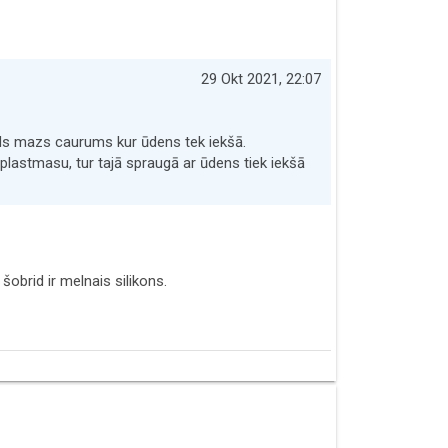
29 Okt 2021, 22:07
āds mazs caurums kur ūdens tek iekšā.
lastmasu, tur tajā spraugā ar ūdens tiek iekšā
šobrid ir melnais silikons.