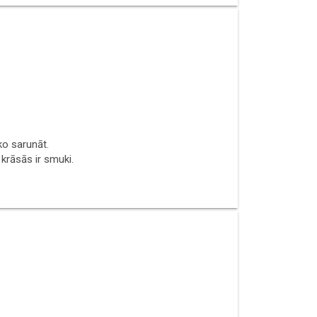
ko sarunāt.
krāsās ir smuki.