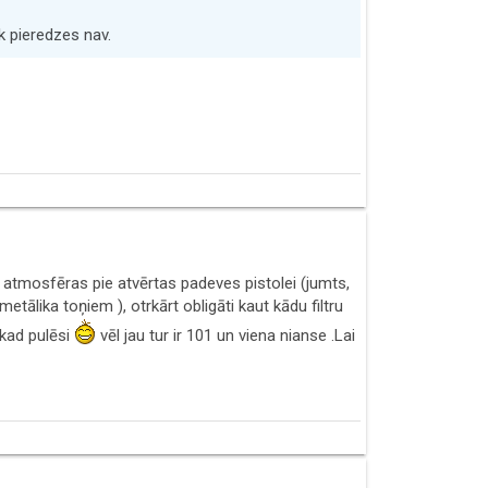
k pieredzes nav.
 atmosfēras pie atvērtas padeves pistolei (jumts,
tālika toņiem ), otrkārt obligāti kaut kādu filtru
 kad pulēsi
vēl jau tur ir 101 un viena nianse .Lai