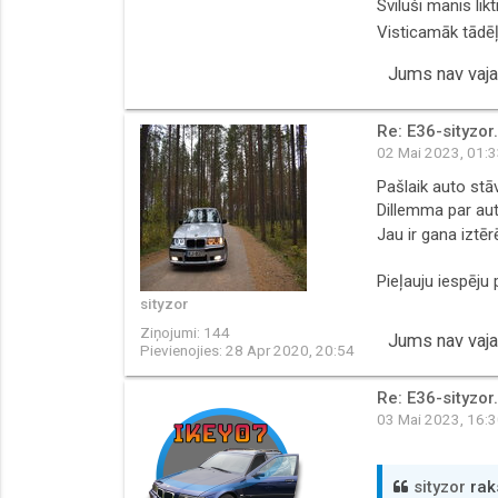
Sviluši manis lik
Visticamāk tādēļ, 
Jums nav vajad
Re: E36-sityzor.
02 Mai 2023, 01:
Pašlaik auto stā
Dillemma par aut
Jau ir gana iztē
Pieļauju iespēju
sityzor
Ziņojumi:
144
Jums nav vajad
Pievienojies:
28 Apr 2020, 20:54
Re: E36-sityzor.
03 Mai 2023, 16:
sityzor
raks