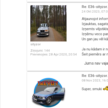
Re: E36-sityzor.
24 Okt 2023, 07:
Atjaunojot infor
Izjauktas, sagat
Izņemts vējstikls
Izņēmu veco panel
Un gan jau vēl kā
sityzor
Ja nu kādam ir n
Ziņojumi:
144
Šeit piemērs ar 
Pievienojies:
28 Apr 2020, 20:54
Jums nav vajad
Re: E36-sityzor.
08 Nov 2023, 16:
Super, smuki