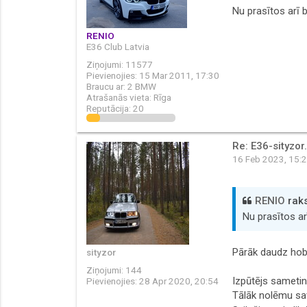
Nu prasītos arī b
RENIO
E36 Club Latvia
Ziņojumi:
11577
Pievienojies:
15 Mar 2011, 17:30
Braucu ar:
2 BMW
Atrašanās vieta:
Rīga
Reputācija:
20
Re: E36-sityzor.
16 Feb 2023, 15:
RENIO
raks
Nu prasītos arī
Pārāk daudz hobi
sityzor
Ziņojumi:
144
Izpūtējs sametin
Pievienojies:
28 Apr 2020, 20:54
Tālāk nolēmu sa