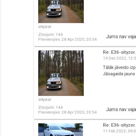
sityzor
Ziņojumi:
144
Jums nav vajad
Pievienojies:
28 Apr 2020, 20:54
Re: E36-sityzor.
19 Dec 2022, 12:
Tālāk jāveido izp
Jāsagaida jauns 
sityzor
Ziņojumi:
144
Jums nav vajad
Pievienojies:
28 Apr 2020, 20:54
Re: E36-sityzor.
11 Feb 2023, 09: