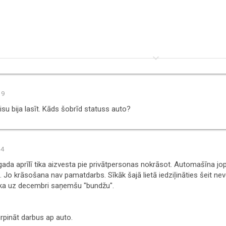
keyboard_arrow_down
19
visu bija lasīt. Kāds šobrīd statuss auto?
24
da aprīlī tika aizvesta pie privātpersonas nokrāsot. Automašīna jopr
. Jo krāsošana nav pamatdarbs. Sīkāk šajā lietā iedziļināties šeit nevē
ir, ka uz decembri saņemšu "bundžu".
urpināt darbus ap auto.