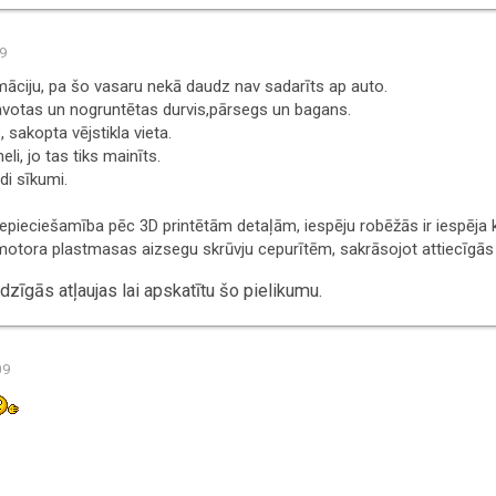
09
māciju, pa šo vasaru nekā daudz nav sadarīts ap auto.
avotas un nogruntētas durvis,pārsegs un bagans.
, sakopta vējstikla vieta.
i, jo tas tiks mainīts.
di sīkumi.
epieciešamība pēc 3D printētām detaļām, iespēju robēžās ir iespēja 
motora plastmasas aizsegu skrūvju cepurītēm, sakrāsojot attiecīgās 
zīgās atļaujas lai apskatītu šo pielikumu.
09