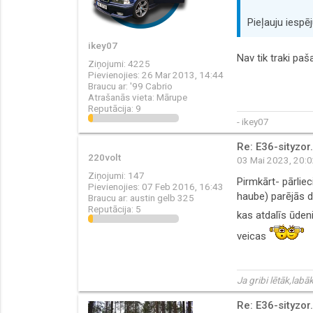
Pieļauju iespē
ikey07
Nav tik traki paš
Ziņojumi:
4225
Pievienojies:
26 Mar 2013, 14:44
Braucu ar:
'99 Cabrio
Atrašanās vieta:
Mārupe
Reputācija:
9
- ikey07
Re: E36-sityzor.
220volt
03 Mai 2023, 20:
Ziņojumi:
147
Pirmkārt- pārlie
Pievienojies:
07 Feb 2016, 16:43
haube) parējās de
Braucu ar:
austin gelb 325
Reputācija:
5
kas atdalīs ūden
veicas
Ja gribi lētāk,labāk
Re: E36-sityzor.