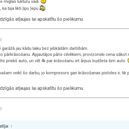
tie miglas lukturu vadi.
ka bija likti ļipu ļepu
zīgās atļaujas lai apskatītu šo pielikumu.
33
v garāžā jau kādu laiku bez jebkādām darbībām.
o pārkrāsošanu. Apjautājos pāris cilvēkiem, provizoriski cena sākot n
rēts priekš auto, un vēl 4k par krāsošanu iet ārpus budžeta šim auto.
 pašam veikt šo darbu, jo kompresors gan krāsošanas pistoles ir, tik 
zīgās atļaujas lai apskatītu šo pielikumu.
30
tīja:
↑