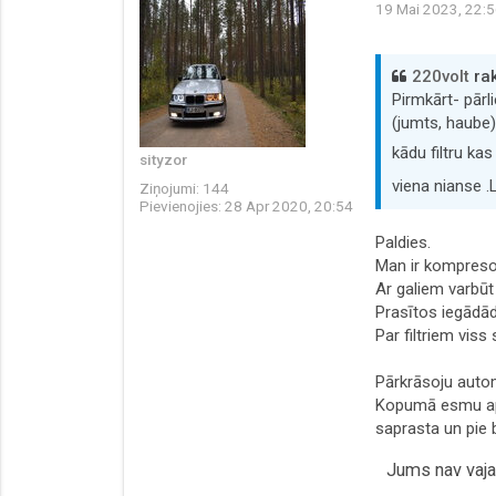
19 Mai 2023, 22:
220volt
rak
Pirmkārt- pārl
(jumts, haube)
kādu filtru ka
sityzor
viena nianse .
Ziņojumi:
144
Pievienojies:
28 Apr 2020, 20:54
Paldies.
Man ir kompresor
Ar galiem varbūt 
Prasītos iegādād
Par filtriem viss 
Pārkrāsoju autom
Kopumā esmu apmi
saprasta un pie 
Jums nav vajad