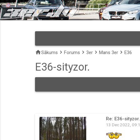
home
keyboard_arrow_right
keyboard_arrow_right
keyboard_arrow_right
keyboard_arrow_right
Sākums
Forums
3er
Mans 3er
E36
E36-sityzor.
Re: E36-sityzor.
13 Dec 2022, 09: