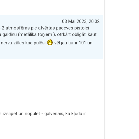
03 Mai 2023, 20:02
5-2 atmosfēras pie atvērtas padeves pistolei
galdiņu (metālika toņiem ), otrkārt obligāti kaut
s nervu zāles kad pulēsi
vēl jau tur ir 101 un
zslīpēt un nopulēt - galvenais, ka kļūda ir