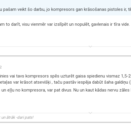
ju pašam veikt šo darbu, jo kompresors gan krāsošanas pistoles ir, ti
am to darīt, visu vienmēr var izslīpēt un nopulēt, gavlenais ir tīra vide.
keyboard_arrow_down
02
cinies vai tavs kompresors spēs uzturēt gaisa spiedienu vismaz 1,5-2
taļas var krāsot atsevišķi , taču pastāv iespēja dabūt šaha galdiņu (me
i un eļļu no kompresora, var pat divus. Nu un kaut kādas nervu zāles
keyboard_arrow_down
 un ātrāk -dari pats!