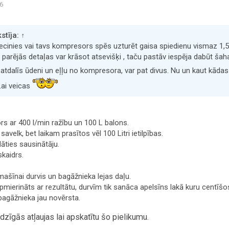
56
stīja:
↑
iecinies vai tavs kompresors spēs uzturēt gaisa spiedienu vismaz 1,
 parējās detaļas var krāsot atsevišķi , taču pastāv iespēja dabūt šaha 
s atdalīs ūdeni un eļļu no kompresora, var pat divus. Nu un kaut kāda
Lai veicas
s ar 400 l/min ražību un 100 L balons.
savelk, bet laikam prasītos vēl 100 Litri ietilpības.
āties sausinātāju.
skaidrs.
ašīnai durvis un bagāžnieka lejas daļu.
erināts ar rezultātu, durvīm tik sanāca apelsīns lakā kuru centīšos i
bagāžnieka jau novērsta.
zīgās atļaujas lai apskatītu šo pielikumu.