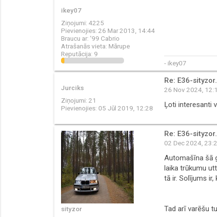
ikey07
Ziņojumi:
4225
Pievienojies:
26 Mar 2013, 14:44
Braucu ar:
'99 Cabrio
Atrašanās vieta:
Mārupe
Reputācija:
9
- ikey07
Re: E36-sityzor.
Jurciks
26 Nov 2024, 12:
Ziņojumi:
21
Ļoti interesanti 
Pievienojies:
05 Jūl 2019, 12:28
Re: E36-sityzor.
02 Dec 2024, 23:
Automašīna šā ga
laika trūkumu utt
tā ir. Solījums 
Tad arī varēšu t
sityzor