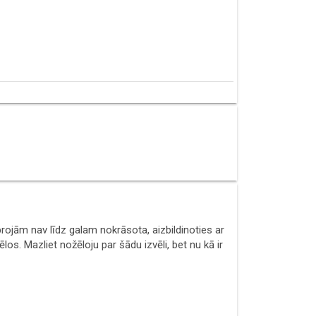
ojām nav līdz galam nokrāsota, aizbildinoties ar
los. Mazliet nožēloju par šādu izvēli, bet nu kā ir