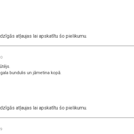
zīgās atļaujas lai apskatītu šo pielikumu.
00
ūtējs.
gala bundulis un jāmetina kopā.
zīgās atļaujas lai apskatītu šo pielikumu.
09