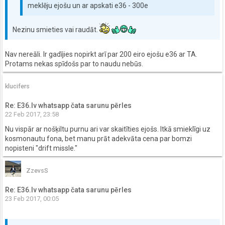
meklēju ejošu un ar apskati e36 - 300e
Nezinu smieties vai raudāt.
Nav nereāli. Ir gadījies nopirkt arī par 200 eiro ejošu e36 ar TA.
Protams nekas spīdošs par to naudu nebūs.
klucifers
Re: E36.lv whatsapp čata sarunu pērles
22 Feb 2017, 23:58
Nu vispār ar nošķiltu purnu ari var skaitīties ejošs. Itkā smieklīgi uz
kosmonautu fona, bet manu prāt adekvāta cena par bomzi
nopisteni "drift missle."
ZzevsS
Re: E36.lv whatsapp čata sarunu pērles
23 Feb 2017, 00:05