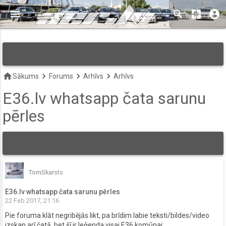
menu
search
pages
account_circle
keyboard_arrow_down
home
keyboard_arrow_right
keyboard_arrow_right
keyboard_arrow_right
Sākums
Forums
Arhīvs
Arhīvs
E36.lv whatsapp čata sarunu
pērles
TomSkarsts
E36.lv whatsapp čata sarunu pērles
22 Feb 2017, 21:16
Pie foruma klāt negribējās likt, pa brīdim labie teksti/bildes/video
izskan arī čatā, bet šī ir leģenda visai E36 komūnai: