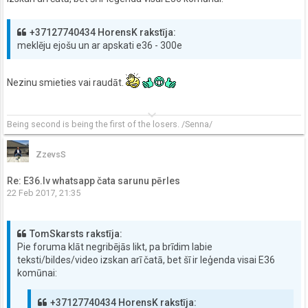
+37127740434 HorensK rakstīja:
meklēju ejošu un ar apskati e36 - 300e
Nezinu smieties vai raudāt.
keyboard_arrow_down
Being second is being the first of the losers.
/Senna/
ZzevsS
Re: E36.lv whatsapp čata sarunu pērles
22 Feb 2017, 21:35
TomSkarsts rakstīja:
Pie foruma klāt negribējās likt, pa brīdim labie
teksti/bildes/video izskan arī čatā, bet šī ir leģenda visai E36
komūnai:
+37127740434 HorensK rakstīja: