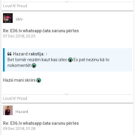
keyboard_arrow_down
Loud N' Proud
skrv
Re: E36.lv whatsapp čata sarunu pērles
07 Dec 2018, 23:25
Hazard
rakstīja:
↑
Bet tomēr reizēm kaut kas izlec
Es pat nezinu kā to
nokomentēt
Haziii mani skriini
keyboard_arrow_down
Loud N' Proud
Hazard
Re: E36.lv whatsapp čata sarunu pērles
09 Dec 2018, 01:28