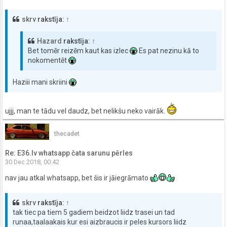
skrv
rakstīja:
↑
Hazard
rakstīja:
↑
Bet tomēr reizēm kaut kas izlec
Es pat nezinu kā to
nokomentēt
Haziii mani skriini
ujjj, man te tādu vel daudz, bet nelikšu neko vairāk.
thecadet
Re: E36.lv whatsapp čata sarunu pērles
30 Dec 2018, 00:42
nav jau atkal whatsapp, bet šis ir jāiegrāmato
skrv
rakstīja:
↑
tak tiec pa tiem 5 gadiem beidzot liidz trasei un tad
runaa,taalaakais kur esi aizbraucis ir peles kursors liidz