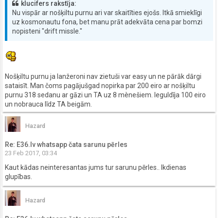
klucifers rakstīja:
Nu vispār ar nošķiltu purnu ari var skaitīties ejošs. Itkā smieklīgi
uz kosmonautu fona, bet manu prāt adekvāta cena par bomzi
nopisteni "drift missle."
Nošķiltu purnu ja lanžeroni nav zietuši var easy un ne pārāk dārgi
sataisīt. Man čoms pagājušgad nopirka par 200 eiro ar nošķiltu
purnu 318 sedanu ar gāzi un TA uz 8 mènešiem. Ieguldīja 100 eiro
un nobrauca līdz TA beigām.
Hazard
Re: E36.lv whatsapp čata sarunu pērles
23 Feb 2017, 03:34
Kaut kādas neinteresantas jums tur sarunu pērles.. Ikdienas
glupības.
Hazard