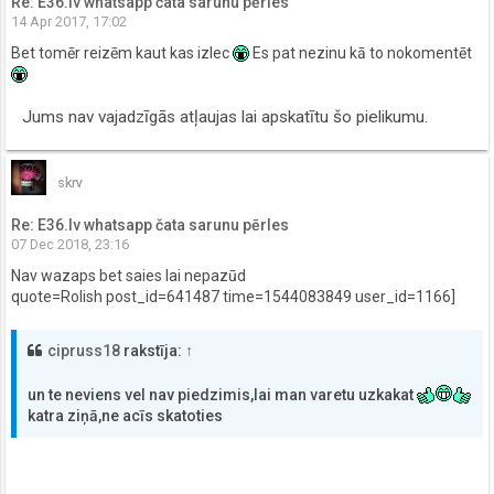
Re: E36.lv whatsapp čata sarunu pērles
14 Apr 2017, 17:02
Bet tomēr reizēm kaut kas izlec
Es pat nezinu kā to nokomentēt
Jums nav vajadzīgās atļaujas lai apskatītu šo pielikumu.
skrv
Re: E36.lv whatsapp čata sarunu pērles
07 Dec 2018, 23:16
Nav wazaps bet saies lai nepazūd
quote=Rolish post_id=641487 time=1544083849 user_id=1166]
cipruss18
rakstīja:
↑
un te neviens vel nav piedzimis,lai man varetu uzkakat
katra ziņā,ne acīs skatoties