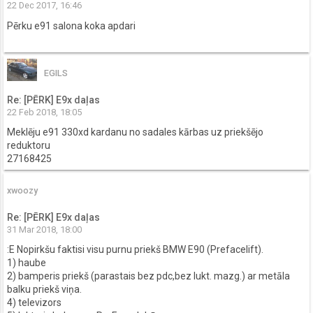
22 Dec 2017, 16:46
Pērku e91 salona koka apdari
EGILS
Re: [PĒRK] E9x daļas
22 Feb 2018, 18:05
Meklēju e91 330xd kardanu no sadales kārbas uz priekšējo
reduktoru
27168425
xwoozy
Re: [PĒRK] E9x daļas
31 Mar 2018, 18:00
:E Nopirkšu faktisi visu purnu priekš BMW E90 (Prefacelift).
1) haube
2) bamperis priekš (parastais bez pdc,bez lukt. mazg.) ar metāla
balku priekš viņa.
4) televizors