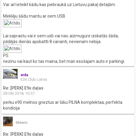
Var arī ieteikt kādu kas piebraukā uz Lietuvu pakaļ detaļām.
Meklēju šādu mantu ar oem USB
Lai saprastu vai ir oem usb vai nav, aizmugure izskatās šāda,
pēdējās dienās apskatīti 8 varianti, nevienam nebija.
PS
nezinu vai kaut ko tas maina, bet man esošajam auto ir parkingi.
erda
E36 Club Latvia
Re: [PĒRK] E9x daļas
28 Okt 2018, 10:57
perku e90 melnos grieztus ar lūku PILNA komplektaa, perfekta
kondicija
Meeris
Re: [PĒRK] E9x daļas