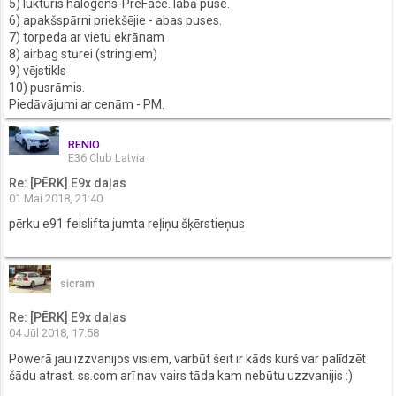
5) lukturis halogens-PreFace. labā puse.
6) apakšspārni priekšējie - abas puses.
7) torpeda ar vietu ekrānam
8) airbag stūrei (stringiem)
9) vējstikls
10) pusrāmis.
Piedāvājumi ar cenām - PM.
RENIO
E36 Club Latvia
Re: [PĒRK] E9x daļas
01 Mai 2018, 21:40
pērku e91 feislifta jumta reļiņu šķērstieņus
sicram
Re: [PĒRK] E9x daļas
04 Jūl 2018, 17:58
Powerā jau izzvanijos visiem, varbūt šeit ir kāds kurš var palīdzēt
šādu atrast. ss.com arī nav vairs tāda kam nebūtu uzzvanijis :)