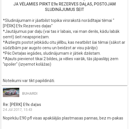
JA VĒLAMIES PIRKT E9x REZERVES DAĻAS, POSTOJAM
SLUDINĀJUMUS ŠEIT
*Sludinājumam ir jāatbilst topika virsrakstā norādītajai tēmai "
[PĒRK] E9x Rezerves daļas"
*Jautājumus par daļu (vai tas ir labais, vai man derēs, kādu labāk
ņemt) šeit neapspriežam.
*Aizliegts postot jebkādu citu jēlību, kas neatbilst šai tēmai (sākot ar
sūdzībām par augsto cenu un beidzot ar visu pārējo)
*Pēc Detaļas iegādes, sludinājumam ir jātiek dzēstam.
*Aļauts pievienot tikai 2 bildes, ja vēlies vairāk, tās jāpaslēpj zem
"spoiler" (izņemot kolāžas)
Noteikumi var tikt papildināti.
BUHARDI
Re: [PĒRK] E9x daļas
24 Jūl 2017, 15:43
Nopirkšu E90 pfl visas apakšējās plastmasas pannas, bez m-pakas