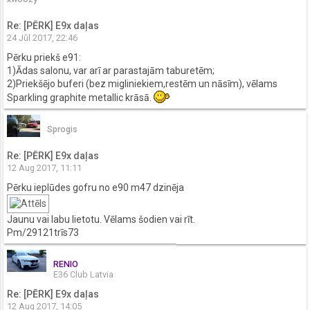
Re: [PĒRK] E9x daļas
24 Jūl 2017, 22:46
Pērku priekš e91:
1)Ādas salonu, var arī ar parastajām taburetēm;
2)Priekšējo buferi (bez migliniekiem,restēm un nāsīm), vēlams
Sparkling graphite metallic krāsā.
Sprogis
Re: [PĒRK] E9x daļas
12 Aug 2017, 11:11
Pērku ieplūdes gofru no e90 m47 dzinēja
Jaunu vai labu lietotu. Vēlams šodien vai rīt.
Pm/29121trīs73
RENIO
E36 Club Latvia
Re: [PĒRK] E9x daļas
12 Aug 2017, 14:05