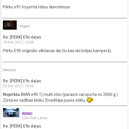
Pērku e91 lci jumta reliņu šķerstieņus
A!gars
Re: [PĒRK] E9x daļas
19 Dec 2017, 15:03
Pērku E90 oriģinālo vilkšanas āķi (to kas skrūvējas bamperā).
xwoozy
Re: [PĒRK] E9x daļas
22 Dec 2017, 10:36
Nopirkšu
BMW e90 1) multi stūri (parasto vai sporta no 2006.g.)
2)stūres vadības bloku 3)vadītāja puses stiklu.
RENIO
E36 Club Latvia
Re: [PĒRK] E9x daļas