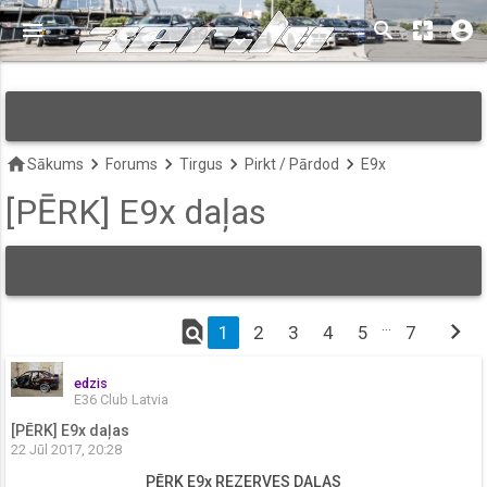
menu
search
pages
account_circle
keyboard_arrow_down
home
keyboard_arrow_right
keyboard_arrow_right
keyboard_arrow_right
keyboard_arrow_right
Sākums
Forums
Tirgus
Pirkt / Pārdod
E9x
[PĒRK] E9x daļas
find_in_page
…
chevron_right
1
2
3
4
5
7
edzis
E36 Club Latvia
[PĒRK] E9x daļas
22 Jūl 2017, 20:28
PĒRK E9x REZERVES DAĻAS