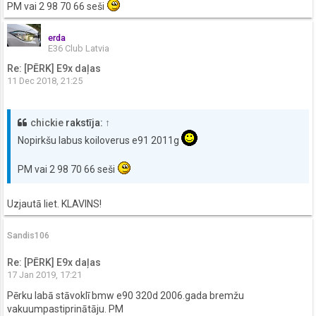
PM vai 2 98 70 66 seši
erda
E36 Club Latvia
Re: [PĒRK] E9x daļas
11 Dec 2018, 21:25
chickie
rakstīja:
↑
Nopirkšu labus koiloverus e91 2011g
PM vai 2 98 70 66 seši
Uzjautā liet. KLAVINS!
Sandis106
Re: [PĒRK] E9x daļas
17 Jan 2019, 17:21
Pērku labā stāvoklī bmw e90 320d 2006.gada bremžu
vakuumpastiprinātāju. PM