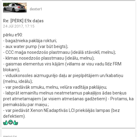
dexter1
Re: [PĒRK] E9x daļas
24 Jūl 2017, 17:15
pērku e90:
- bagažnieka paklāja rokturi;
- aux water pump (var būt beigts);
- CCC maģa nosedzošo plastmasu (ideālā stāvoklī, melnu);
- klimas nosedzošo plasstmasu (ideālu, melnu);
- gaismas elementus virs kājām (vēlams ar visu vadu līdz FRM
blokam);
- viduskonsoles aizmugurējo daļu ar piepīpētājiem un/kabatiņu
(melnu, ideālu);
- var piedāvāk smuku, melnu, velūra vadītāja paklājiņu;
- labprāt iemainītu melnus neatmetamus pakaļējos ādas benķus
pret atmetamajiem (ar visiem atmešanas gadžetiem) - Protams, ka
piemaksāšu par maiņu.;
- var piedāvāt Xenon NEadaptīvās LCI priekšējās lampas (bez
defektiem).
xwoozy