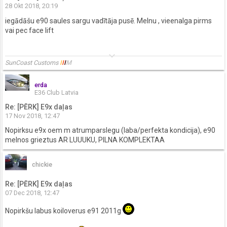
28 Okt 2018, 20:19
iegādāšu e90 saules sargu vadītāja pusē. Melnu , vieenalga pirms
vai pec face lift
keyboard_arrow_down
SunCoast Customs
I
I
I
M
erda
E36 Club Latvia
Re: [PĒRK] E9x daļas
17 Nov 2018, 12:47
Nopirksu e9x oem m atrumparslegu (laba/perfekta kondicija), e90
melnos grieztus AR LUUUKU, PILNA KOMPLEKTAA
chickie
Re: [PĒRK] E9x daļas
07 Dec 2018, 12:47
Nopirkšu labus koiloverus e91 2011g