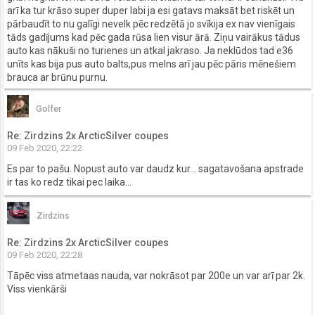
arī ka tur krāso super duper labi ja esi gatavs maksāt bet riskēt un
pārbaudīt to nu galīgi nevelk pēc redzētā jo svīkija ex nav vienīgais
tāds gadījums kad pēc gada rūsa lien visur ārā. Ziņu vairākus tādus
auto kas nākuši no turienes un atkal jakraso. Ja neklūdos tad e36
unīts kas bija pus auto balts,pus melns arī jau pēc pāris mēnešiem
brauca ar brūnu purnu.
Golfer
Re: Zirdzins 2x ArcticSilver coupes
09 Feb 2020, 22:22
Es par to pašu. Nopust auto var daudz kur... sagatavošana apstrade
ir tas ko redz tikai pec laika...
Zirdzins
Re: Zirdzins 2x ArcticSilver coupes
09 Feb 2020, 22:28
Tāpēc viss atmetaas nauda, var nokrāsot par 200e un var arī par 2k.
Viss vienkārši