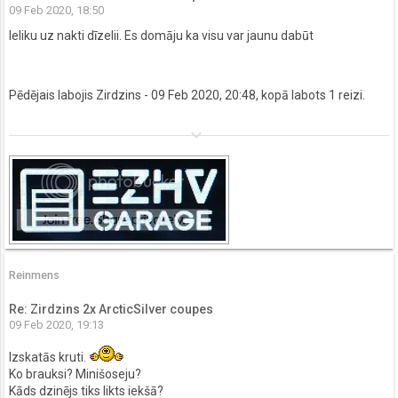
09 Feb 2020, 18:50
Ieliku uz nakti dīzelii. Es domāju ka visu var jaunu dabūt
Pēdējais labojis
Zirdzins
- 09 Feb 2020, 20:48, kopā labots 1 reizi.
keyboard_arrow_down
Reinmens
Re: Zirdzins 2x ArcticSilver coupes
09 Feb 2020, 19:13
Izskatās kruti.
Ko brauksi? Minišoseju?
Kāds dzinējs tiks likts iekšā?