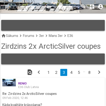
menu
search
pages
account_circle
keyboard_arrow_down
home
keyboard_arrow_right
keyboard_arrow_right
keyboard_arrow_right
keyboard_arrow_right
Sākums
Forums
3er
Mans 3er
E36
Zirdzins 2x ArcticSilver coupes
find_in_page
chevron_left
…
chevron_right
1
2
3
4
5
8
RENIO
E36 Club Latvia
Re: Zirdzins 2x ArcticSilver coupes
09 Feb 2020, 12:46
Kāda kvalitāte krāsošanai?