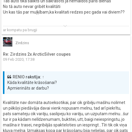
Tas auto tika salikts un sakrasots ja nemaldos pāris dienās
No tā auto nevar gribēt kvalitāti
Un kas tās par muļķībam,ka kvalitati redzes pec gada vai diviem??
keyboard_arrow_down
ar kompatu pa brugji
Zirdzins
Re: Zirdzins 2x ArcticSilver coupes
09 Feb 2020, 17:38
RENIO
rakstīja:
↑
Kāda kvalitāte krāsošanai?
Apmierināts ar darbu?
Kvalitāte nav domāta autoeksotikai, par cik gribēju mašīnu nolimet
un pēkšņi piedāvāja davai vienk nopusam melnu, tad arī piekrītu,
pats samateju cik varēju, saslipeju ko varēju, un uzputam melnu...šur
tur ir pa kādam nelīdzenumam, buktitei, utt, baigi neiespringstu, jo
mašīna ir trasei, negribējās spakteloties un iespringt...Tīri tik cik viņa
kļuva melna. Izmaksas kopa par krāsošanu bija nelielas, par cik pats