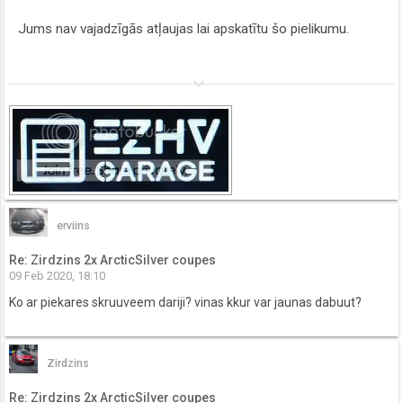
Jums nav vajadzīgās atļaujas lai apskatītu šo pielikumu.
keyboard_arrow_down
erviins
Re: Zirdzins 2x ArcticSilver coupes
09 Feb 2020, 18:10
Ko ar piekares skruuveem dariji? vinas kkur var jaunas dabuut?
Zirdzins
Re: Zirdzins 2x ArcticSilver coupes