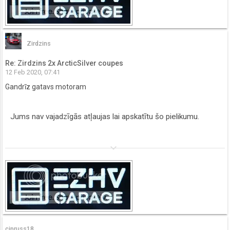
Zirdzins
Re: Zirdzins 2x ArcticSilver coupes
12 Feb 2020, 07:41
Gandrīz gatavs motoram
Jums nav vajadzīgās atļaujas lai apskatītu šo pielikumu.
keyboard_arrow_down
cipruss18