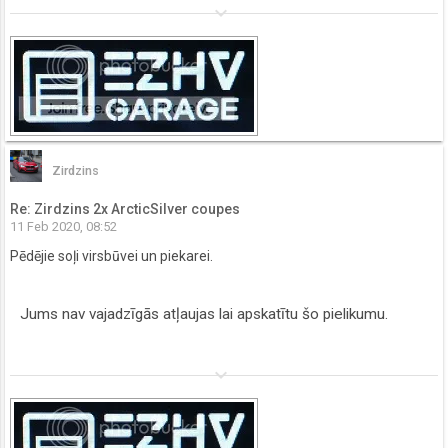
keyboard_arrow_down
Zirdzins
Re: Zirdzins 2x ArcticSilver coupes
11 Feb 2020, 08:52
Pēdējie soļi virsbūvei un piekarei.
Jums nav vajadzīgās atļaujas lai apskatītu šo pielikumu.
keyboard_arrow_down