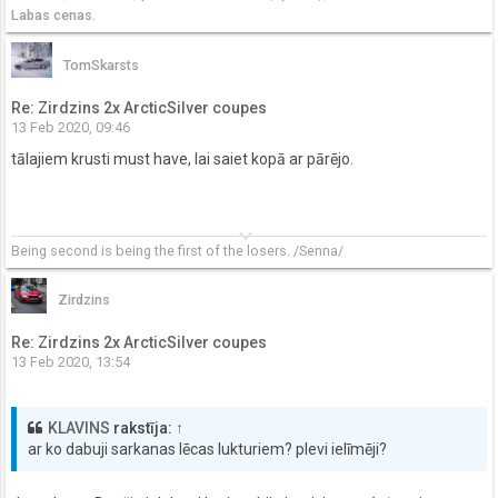
Labas cenas.
TomSkarsts
Re: Zirdzins 2x ArcticSilver coupes
13 Feb 2020, 09:46
tālajiem krusti must have, lai saiet kopā ar pārējo.
keyboard_arrow_down
Being second is being the first of the losers.
/Senna/
Zirdzins
Re: Zirdzins 2x ArcticSilver coupes
13 Feb 2020, 13:54
KLAVINS
rakstīja:
↑
ar ko dabuji sarkanas lēcas lukturiem? plevi ielīmēji?