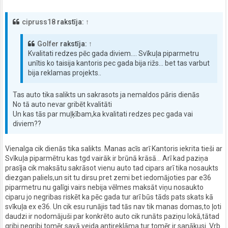
cipruss18
rakstīja:
↑
Golfer
rakstīja:
↑
Kvalitati redzes pēc gada diviem.... Svīkuļa piparmetru
unītis ko taisija kantoris pec gada bija rižs... bet tas varbut
bija reklamas projekts..
Tas auto tika salikts un sakrasots ja nemaldos pāris dienās
No tā auto nevar gribēt kvalitāti
Un kas tās par muļķībam,ka kvalitati redzes pec gada vai
diviem??
Vienalga cik dienās tika salikts. Manas acīs arī Kantoris iekrita tieši ar
Svīkuļa piparmētru kas tgd vairāk ir brūnā krāsā... Arī kad paziņa
prasīja cik maksātu sakrāsot vienu auto tad cipars arī tika nosaukts
diezgan paliels,un sit tu dirsu pret zemi bet iedomājoties par e36
piparmetru nu galīgi vairs nebija vēlmes maksāt viņu nosaukto
ciparu jo negribas riskēt ka pēc gada tur arī būs tāds pats skats kā
svīkuļa ex e36. Un cik esu runājis tad tās nav tik manas domas,to ļoti
daudzi ir nodomājuši par konkrēto auto cik runāts paziņu lokā,tātad
gribi negribi tomēr savā veida antireklāma tur tomēr ir sanākusi. Vrb