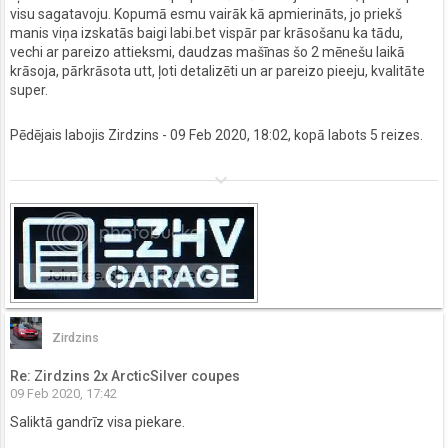
visu sagatavoju. Kopumā esmu vairāk kā apmierināts, jo priekš
manis viņa izskatās baigi labi.bet vispār par krāsošanu ka tādu,
vechi ar pareizo attieksmi, daudzas mašīnas šo 2 mēnešu laikā
krāsoja, pārkrāsota utt, ļoti detalizēti un ar pareizo pieeju, kvalitāte
super.
Pēdējais labojis
Zirdzins
- 09 Feb 2020, 18:02, kopā labots 5 reizes.
keyboard_arrow_down
Zirdzins
Re: Zirdzins 2x ArcticSilver coupes
09 Feb 2020, 17:42
Saliktā gandrīz visa piekare.