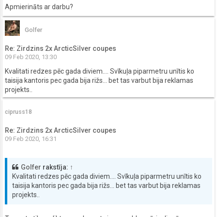
Apmierināts ar darbu?
Golfer
Re: Zirdzins 2x ArcticSilver coupes
09 Feb 2020, 13:30
Kvalitati redzes pēc gada diviem.... Svīkuļa piparmetru unītis ko
taisija kantoris pec gada bija rižs... bet tas varbut bija reklamas
projekts..
cipruss18
Re: Zirdzins 2x ArcticSilver coupes
09 Feb 2020, 16:31
Golfer
rakstīja:
↑
Kvalitati redzes pēc gada diviem.... Svīkuļa piparmetru unītis ko
taisija kantoris pec gada bija rižs... bet tas varbut bija reklamas
projekts..