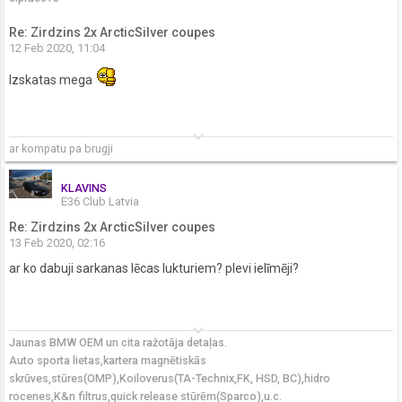
Re: Zirdzins 2x ArcticSilver coupes
12 Feb 2020, 11:04
Izskatas mega
keyboard_arrow_down
ar kompatu pa brugji
KLAVINS
E36 Club Latvia
Re: Zirdzins 2x ArcticSilver coupes
13 Feb 2020, 02:16
ar ko dabuji sarkanas lēcas lukturiem? plevi ielīmēji?
keyboard_arrow_down
Jaunas BMW OEM un cita ražotāja detaļas.
Auto sporta lietas,kartera magnētiskās
skrūves,stūres(OMP),Koiloverus(TA-Technix,FK, HSD, BC),hidro
rocenes,K&n filtrus,quick release stūrēm(Sparco),u.c.