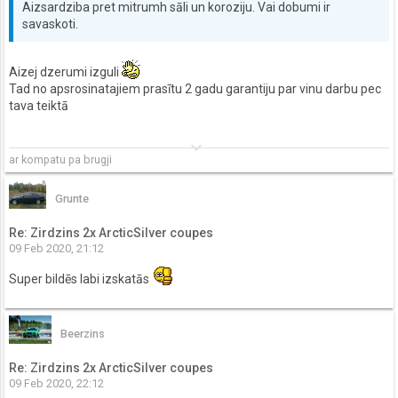
Aizsardziba pret mitrumh sāli un koroziju. Vai dobumi ir
savaskoti.
Aizej dzerumi izguli
Tad no apsrosinatajiem prasītu 2 gadu garantiju par vinu darbu pec
tava teiktā
keyboard_arrow_down
ar kompatu pa brugji
Grunte
Re: Zirdzins 2x ArcticSilver coupes
09 Feb 2020, 21:12
Super bildēs labi izskatās
Beerzins
Re: Zirdzins 2x ArcticSilver coupes
09 Feb 2020, 22:12