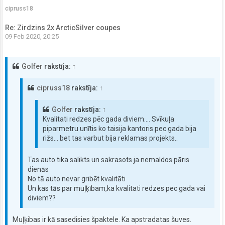
cipruss18
Re: Zirdzins 2x ArcticSilver coupes
09 Feb 2020, 20:25
Golfer
rakstīja:
↑
cipruss18
rakstīja:
↑
Golfer
rakstīja:
↑
Kvalitati redzes pēc gada diviem.... Svīkuļa
piparmetru unītis ko taisija kantoris pec gada bija
rižs... bet tas varbut bija reklamas projekts..
Tas auto tika salikts un sakrasots ja nemaldos pāris
dienās
No tā auto nevar gribēt kvalitāti
Un kas tās par muļķībam,ka kvalitati redzes pec gada vai
diviem??
Muļķibas ir kā sasedisies špaktele. Ka apstradatas šuves.