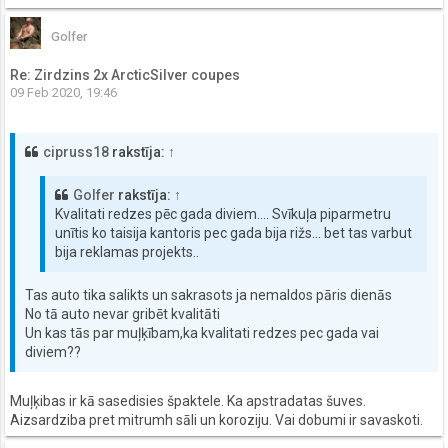
Golfer
Re: Zirdzins 2x ArcticSilver coupes
09 Feb 2020, 19:46
cipruss18
rakstīja:
↑
Golfer
rakstīja:
↑
Kvalitati redzes pēc gada diviem.... Svīkuļa piparmetru
unītis ko taisija kantoris pec gada bija rižs... bet tas varbut
bija reklamas projekts..
Tas auto tika salikts un sakrasots ja nemaldos pāris dienās
No tā auto nevar gribēt kvalitāti
Un kas tās par muļķībam,ka kvalitati redzes pec gada vai
diviem??
Muļķibas ir kā sasedisies špaktele. Ka apstradatas šuves.
Aizsardziba pret mitrumh sāli un koroziju. Vai dobumi ir savaskoti.