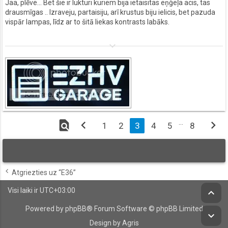
Jaa, plēve... Bet šie ir lukturi kuriem bija ietaisitas eņģeļa acis, tas
drausmīgas .. Izraveju, partaisiju, arī krustus biju ielicis, bet pazuda
vispār lampas, līdz ar to šitā liekas kontrasts labāks.
keyboard_arrow_down
find_in_page
chevron_left
…
chevron_right
1
2
3
4
5
8
Atgriezties uz “E36”
Visi laiki ir
UTC+03:00
keyboard_arrow_up
Powered by
phpBB
® Forum Software © phpBB Limited
keyboard_arrow_down
Design by Agris