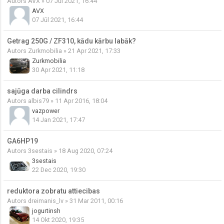
Autors
AVX
» 07 Jūl 2021, 16:44
AVX
07 Jūl 2021, 16:44
Getrag 250G / ZF310, kādu kārbu labāk?
Autors
Zurkmobilia
» 21 Apr 2021, 17:33
Zurkmobilia
30 Apr 2021, 11:18
sajūga darba cilindrs
Autors
albis79
» 11 Apr 2016, 18:04
vazpower
14 Jan 2021, 17:47
GA6HP19
Autors
3sestais
» 18 Aug 2020, 07:24
3sestais
22 Dec 2020, 19:30
reduktora zobratu attiecibas
Autors
dreimanis_lv
» 31 Mar 2011, 00:16
jogurtinsh
14 Okt 2020, 19:35