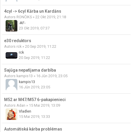
4cyl -> 6cyl Kārba un Kardāns
Autors
RONČIKS
» 22 Okt 2019, 21:18
-AF-
23 Okt 2019, 07:37
e30 reduktors
Autors
rck
» 20 Sep 2019, 11:22
rck
20 Sep 2019, 11:22
Sajūga nepatījama darbība
Autors
kampis13
» 16 Jūn 2019, 23:05
kampis13
16 Jūn 2019, 23:05
M52 ar M47/M57 6-pakapienieci
Autors
Adan
» 15 Mai 2019, 13:09
Vladlen
15 Mai 2019, 13:33
Automátiská kárba problémas