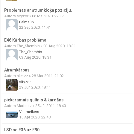
Problēmas ar ātrumkloķa pozīciju.
Autors
sityzor
» 06 Mai 2020, 22:17
Palma36
22 Sep 2020, 11:41
E46 Kārbas problēma
Autors
The_Shembis
» 03 Aug 2020, 18:31
The_Shembis
03 Aug 2020, 18:31
Ātrumkārbas
Autors
sketzz
» 28 Mar 2011, 21:02
sityzor
29 Jūn 2020, 18:11
piekaramais gultnis & kardāns
Autors
Martinez
» 25 Jūl 2011, 18:40
Valtmeikers
15 Apr 2020, 22:48
LSD no E36 uz E90