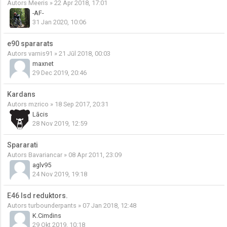
Autors
Meeris
» 22 Apr 2018, 17:01
-AF-
31 Jan 2020, 10:06
e90 spararats
Autors
varnis91
» 21 Jūl 2018, 00:03
maxnet
29 Dec 2019, 20:46
Kardans
Autors
mzrico
» 18 Sep 2017, 20:31
Lācis
28 Nov 2019, 12:59
Spararati
Autors
Bavariancar
» 08 Apr 2011, 23:09
aglv95
24 Nov 2019, 19:18
E46 lsd reduktors.
Autors
turbounderpants
» 07 Jan 2018, 12:48
K.Cimdins
29 Okt 2019, 10:18