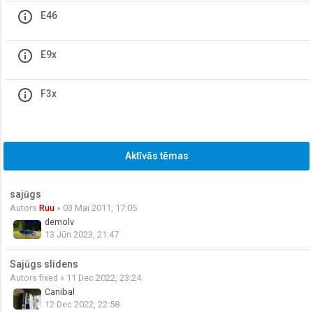
info_outline
E46
info_outline
E9x
info_outline
F3x
Aktīvās tēmas
sajūgs
Autors
Ruu
» 03 Mai 2011, 17:05
demolv
13 Jūn 2023, 21:47
Sajūgs slidens
Autors
fixed
» 11 Dec 2022, 23:24
Canibal
12 Dec 2022, 22:58