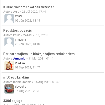
Kulise, vai tomēr kārbas defekts?
Autors
Aqle
» 23 Jūl 2020, 17:49
RS93
02 Jūn 2022, 14:45
Reduktori, pusasis
Autors
Pauls
» 24 Mai 2015, 12:00
jmozols
26 Jan 2022, 13:10
Par parastajiem un bloķējošajiem reduktoriem
Autors
Armando
» 31 Mar 2011, 01:11
Vladlen
03 Sep 2021, 11:47
m50 e30 kardāns
Autors
theblaumanis
» 15 Aug 2021, 01:57
davusha
15 Aug 2021, 20:30
330d sajūgs